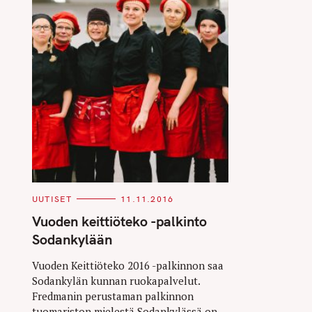
C
UUTISET
11.11.2016
A
T
Vuoden keittiöteko -palkinto
E
G
Sodankylään
O
R
I
Vuoden Keittiöteko 2016 -palkinnon saa
E
Sodankylän kunnan ruokapalvelut.
S
Fredmanin perustaman palkinnon
tuomariston mielestä Sodankylässä on