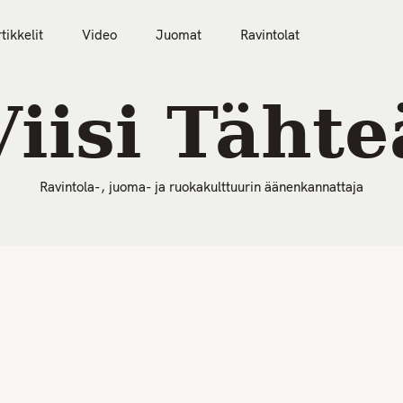
50 Parasta Ravintolaa 2026
Artikkelit
Video
tikkelit
Video
Juomat
Ravintolat
Viisi Tähte
Ravintola-, juoma- ja ruokakulttuurin äänenkannattaja