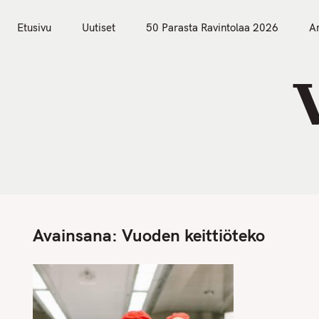
S
Etusivu
Uutiset
k
Etusivu
Uutiset
50 Parasta Ravintolaa 2026
Ar
i
p
t
o
c
o
n
t
e
n
Avainsana:
Vuoden keittiöteko
t