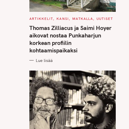
C
ARTIKKELIT
KANSI
MATKALLA
UUTISET
A
T
Thomas Zilliacus ja Saimi Hoyer
E
G
aikovat nostaa Punkaharjun
O
R
korkean profiilin
I
E
kohtaamispaikaksi
S
Lue lisää