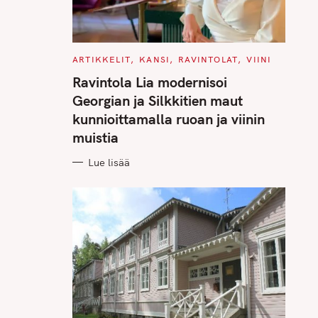
C
ARTIKKELIT
KANSI
RAVINTOLAT
VIINI
A
T
Ravintola Lia modernisoi
E
G
Georgian ja Silkkitien maut
O
R
kunnioittamalla ruoan ja viinin
I
E
muistia
S
Lue lisää