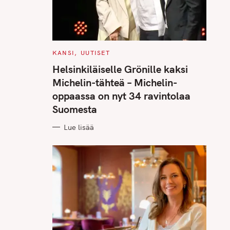
C
KANSI
UUTISET
A
T
Helsinkiläiselle Grönille kaksi
E
G
Michelin-tähteä – Michelin-
O
R
oppaassa on nyt 34 ravintolaa
I
E
Suomesta
S
Lue lisää