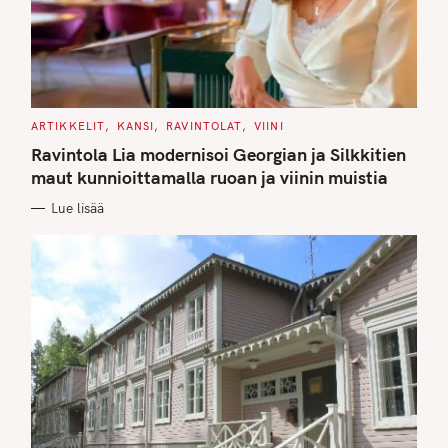
C
ARTIKKELIT
KANSI
RAVINTOLAT
VIINI
A
T
Ravintola Lia modernisoi Georgian ja Silkkitien
E
G
maut kunnioittamalla ruoan ja viinin muistia
O
R
Lue lisää
I
E
S