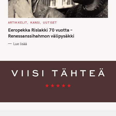
C
ARTIKKELIT
KANSI
UUTISET
A
T
Eeropekka Rislakki 70 vuotta –
E
G
Renessanssihahmon välipysäkki
O
R
Lue lisää
I
E
S