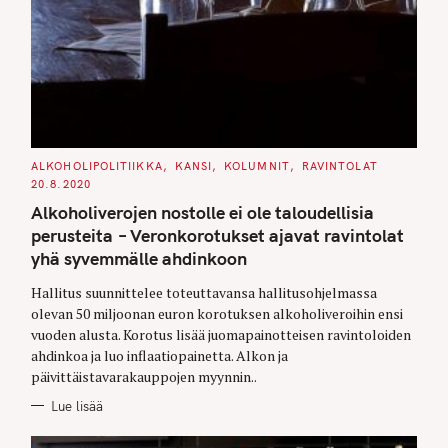
C
ALKOHOLIPOLITIIKKA
KANSI
KOLUMNIT
RAVINTOLAT
A
20.8.2020
T
E
Alkoholiverojen nostolle ei ole taloudellisia
G
O
perusteita – Veronkorotukset ajavat ravintolat
R
I
yhä syvemmälle ahdinkoon
E
S
Hallitus suunnittelee toteuttavansa hallitusohjelmassa
olevan 50 miljoonan euron korotuksen alkoholiveroihin ensi
vuoden alusta. Korotus lisää juomapainotteisen ravintoloiden
ahdinkoa ja luo inflaatiopainetta. Alkon ja
päivittäistavarakauppojen myynnin..
Lue lisää