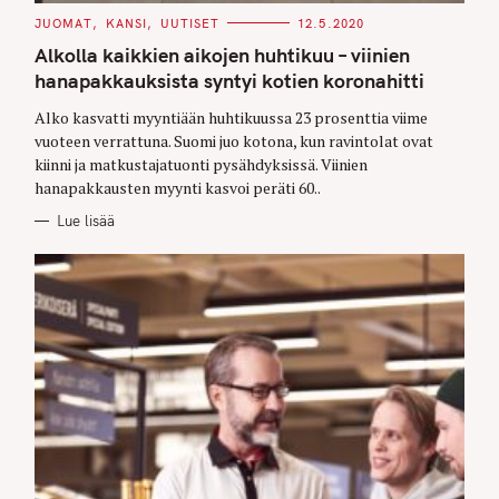
C
JUOMAT
KANSI
UUTISET
12.5.2020
A
T
Alkolla kaikkien aikojen huhtikuu – viinien
E
G
hanapakkauksista syntyi kotien koronahitti
O
R
Alko kasvatti myyntiään huhtikuussa 23 prosenttia viime
I
E
vuoteen verrattuna. Suomi juo kotona, kun ravintolat ovat
S
kiinni ja matkustajatuonti pysähdyksissä. Viinien
hanapakkausten myynti kasvoi peräti 60..
Lue lisää