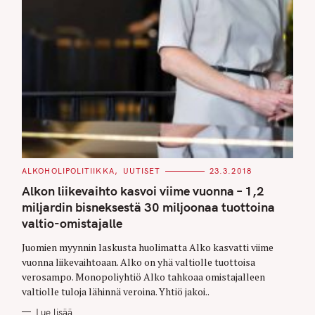
C
ALKOHOLIPOLITIIKKA
UUTISET
23.3.2018
A
T
Alkon liikevaihto kasvoi viime vuonna – 1,2
E
G
miljardin bisneksestä 30 miljoonaa tuottoina
O
valtio-omistajalle
R
I
E
Juomien myynnin laskusta huolimatta Alko kasvatti viime
S
vuonna liikevaihtoaan. Alko on yhä valtiolle tuottoisa
verosampo. Monopoliyhtiö Alko tahkoaa omistajalleen
valtiolle tuloja lähinnä veroina. Yhtiö jakoi..
Lue lisää