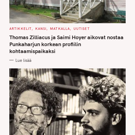
C
ARTIKKELIT
KANSI
MATKALLA
UUTISET
A
T
Thomas Zilliacus ja Saimi Hoyer aikovat nostaa
E
G
Punkaharjun korkean profiilin
O
kohtaamispaikaksi
R
I
E
Lue lisää
S