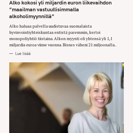
T
Alko kokosi yli miljardin euron liikevaihdon
E
G
”maailman vastuullisimmalla
O
alkoholimyynnillä”
R
I
E
Alko haluaa palvella uudistuvaa suomalaista
S
hyvinvointiyhteiskuntaa entistä paremmin, kertoi
monopoliyhtiö tiistaina. Alkon myynti oli yhtensä yli 1,1
miljardia euroa viime vuonna. Bisnes väheni 21 miljoonalla..
Lue lisää