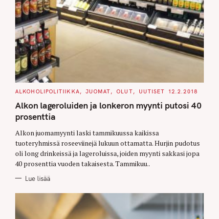
C
ALKOHOLIPOLITIIKKA
JUOMAT
OLUT
UUTISET
12.2.2018
A
T
Alkon lageroluiden ja lonkeron myynti putosi 40
E
G
prosenttia
O
R
Alkon juomamyynti laski tammikuussa kaikissa
I
E
tuoteryhmissä roseeviinejä lukuun ottamatta. Hurjin pudotus
S
oli long drinkeissä ja lageroluissa, joiden myynti sakkasi jopa
40 prosenttia vuoden takaisesta. Tammikuu..
Lue lisää