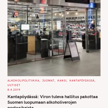
C
ALKOHOLIPOLITIIKKA
JUOMAT
KANSI
KANTAPÖYDÄSSÄ
A
UUTISET
T
E
8.4.2019
G
O
Kantapöydässä: Viron tuleva hallitus pakottaa
R
I
Suomen luopumaan alkoholiverojen
E
S
nostoaikeista