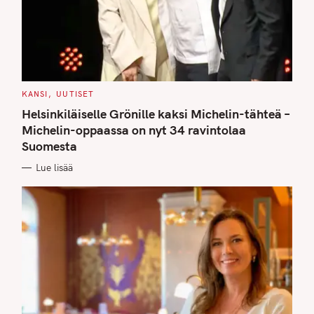
C
KANSI
UUTISET
A
T
Helsinkiläiselle Grönille kaksi Michelin-tähteä –
E
G
Michelin-oppaassa on nyt 34 ravintolaa
O
Suomesta
R
I
E
Lue lisää
S