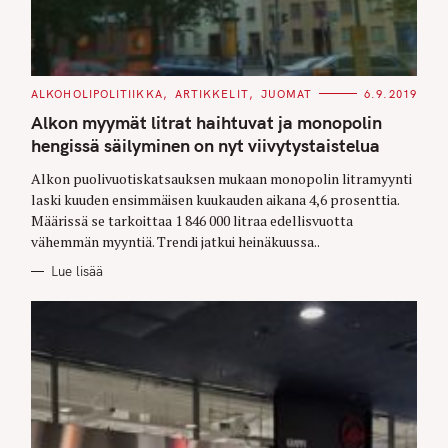
C
ALKOHOLIPOLITIIKKA
ARTIKKELIT
JUOMAT
6.9.2019
A
T
Alkon myymät litrat haihtuvat ja monopolin
E
G
hengissä säilyminen on nyt viivytystaistelua
O
R
Alkon puolivuotiskatsauksen mukaan monopolin litramyynti
I
E
laski kuuden ensimmäisen kuukauden aikana 4,6 prosenttia.
S
Määrissä se tarkoittaa 1 846 000 litraa edellisvuotta
vähemmän myyntiä. Trendi jatkui heinäkuussa..
Lue lisää