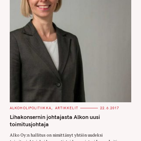
C
ALKOHOLIPOLITIIKKA
ARTIKKELIT
22.6.2017
A
T
Lihakonsernin johtajasta Alkon uusi
E
G
toimitusjohtaja
O
R
Alko Oy:n hallitus on nimittänyt yhtiön uudeksi
I
E