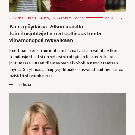
C
ALKOHOLIPOLITIIKKA
KANTAPÖYDÄSSÄ
22.6.2017
A
T
Kantapöydässä: Alkon uudella
E
G
toimitusjohtajalla mahdollisuus tuoda
O
viinamonopoli nykyaikaan
R
I
E
Snellman-konsernin johtajan Leena Laitisen valinta Alkon
S
toimitusjohtajaksi on selkeä strateginen linjaus. Alko on
joutumassa uuteen tilanteeseen alkoholilain uudistamisen
myötä. S-ryhmässä huippujohtajaksi kasvanut Laitinen taitaa
päivittäistavarakaupan..
Lue lisää