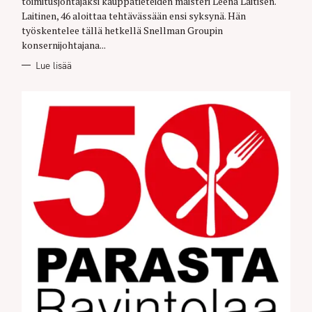
toimitusjohtajaksi kauppatieteiden maisteri Leena Laitisen.
S
Laitinen, 46 aloittaa tehtävässään ensi syksynä. Hän
työskentelee tällä hetkellä Snellman Groupin
konsernijohtajana...
Lue lisää