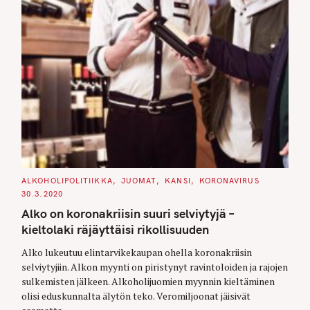
C
ALKOHOLIPOLITIIKKA
JUOMAT
KANSI
KORONAVIRUS
A
30.3.2020
T
E
Alko on koronakriisin suuri selviytyjä –
G
O
kieltolaki räjäyttäisi rikollisuuden
R
I
E
Alko lukeutuu elintarvikekaupan ohella koronakriisin
S
selviytyjiin. Alkon myynti on piristynyt ravintoloiden ja rajojen
sulkemisten jälkeen. Alkoholijuomien myynnin kieltäminen
olisi eduskunnalta älytön teko. Veromiljoonat jäisivät