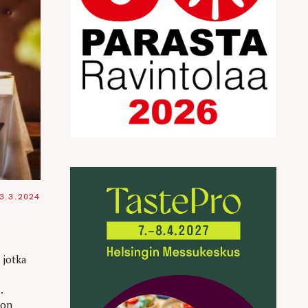
3.3.2024
 jotka
.
hon