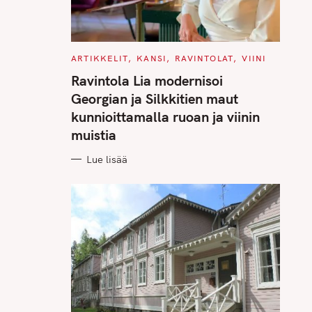
C
ARTIKKELIT
KANSI
RAVINTOLAT
VIINI
A
T
Ravintola Lia modernisoi
E
G
Georgian ja Silkkitien maut
O
R
kunnioittamalla ruoan ja viinin
I
E
muistia
S
Lue lisää