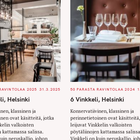
C
RAVINTOLAA 2025
31.3.2025
50 PARASTA RAVINTOLAA 2024
1
A
T
i, Helsinki
6 Vinkkeli, Helsinki
E
G
O
nen, klassinen ja
Konservatiivinen, klassinen ja
R
nen ovat käsitteitä, jotka
perinnetietoinen ovat käsitteitä,
I
E
kelin valkoisten
leijuvat Vinkkelin valkoisten
S
n kattamassa salissa.
pöytäliinojen kattamassa salissa
kuin peruskallio, johon
Vinkkeli on kuin peruskallio, jo