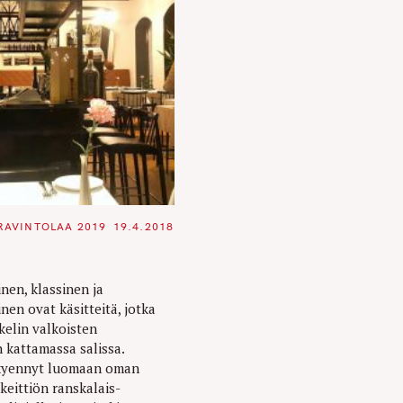
RAVINTOLAA 2019
19.4.2018
i
nen, klassinen ja
nen ovat käsitteitä, jotka
kelin valkoisten
n kattamassa salissa.
 kyennyt luomaan oman
 keittiön ranskalais-