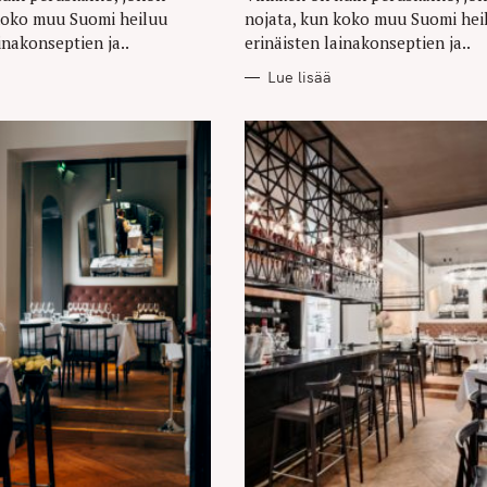
koko muu Suomi heiluu
nojata, kun koko muu Suomi hei
inakonseptien ja..
erinäisten lainakonseptien ja..
Lue lisää