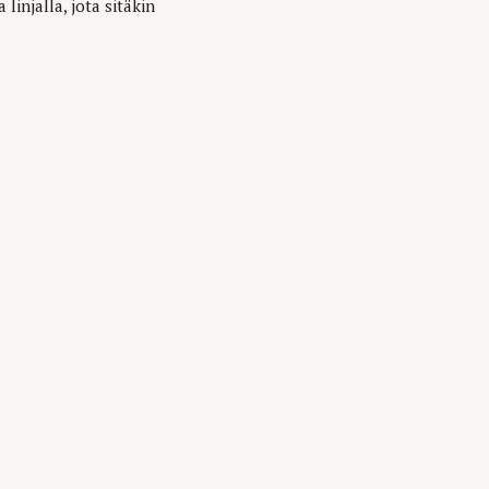
 linjalla, jota sitäkin
Press Esc to cancel.