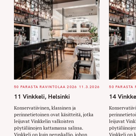
C
C
50 PARASTA RAVINTOLAA 2026
11.3.2026
50 PARASTA 
A
A
T
T
11 Vinkkeli, Helsinki
14 Vinkkel
E
E
G
G
O
O
Konservatiivinen, klassinen ja
Konservatiivi
R
R
perinnetietoinen ovat käsitteitä, jotka
perinnetietoi
I
I
E
E
leijuvat Vinkkelin valkoisten
leijuvat Vink
S
S
pöytäliinojen kattamassa salissa.
pöytäliinoje
Vinkkeli on kuin peruskallio, johon
Vinkkeli on 