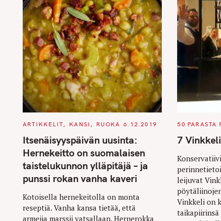
C
C
ARTIKKELIT
KANSI
RUOKA
6.12.2019
50 PARASTA 
A
A
T
T
Itsenäisyyspäivän uusinta:
7 Vinkkel
E
E
G
G
Hernekeitto on suomalaisen
O
O
Konservatiivi
R
R
taistelukunnon ylläpitäjä – ja
perinnetietoi
I
I
E
E
punssi rokan vanha kaveri
leijuvat Vink
S
S
S
pöytäliinoje
Kotoisella hernekeitolla on monta
Vinkkeli on
e
reseptiä. Vanha kansa tietää, että
taikapiirinsä
a
armeija marssii vatsallaan. Hernerokka