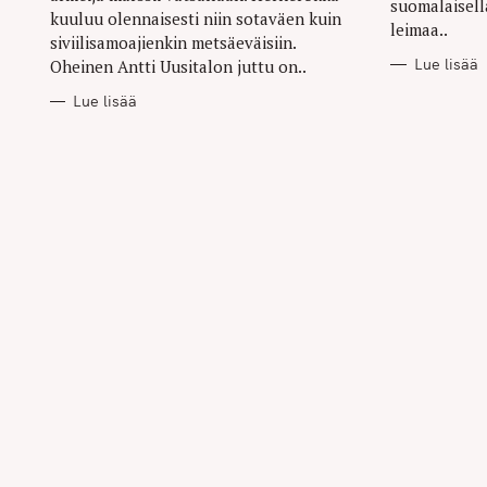
suomalaisella
kuuluu olennaisesti niin sotaväen kuin
r
leimaa..
siviilisamoajienkin metsäeväisiin.
c
Lue lisää
Oheinen Antti Uusitalon juttu on..
h
Lue lisää
f
o
r
: