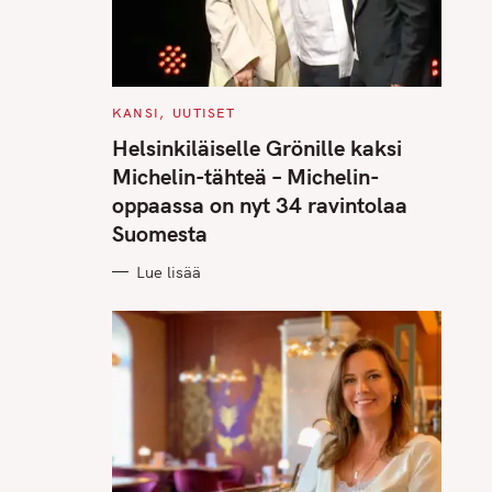
C
KANSI
UUTISET
A
T
Helsinkiläiselle Grönille kaksi
E
G
Michelin-tähteä – Michelin-
O
R
oppaassa on nyt 34 ravintolaa
I
E
Suomesta
S
Lue lisää