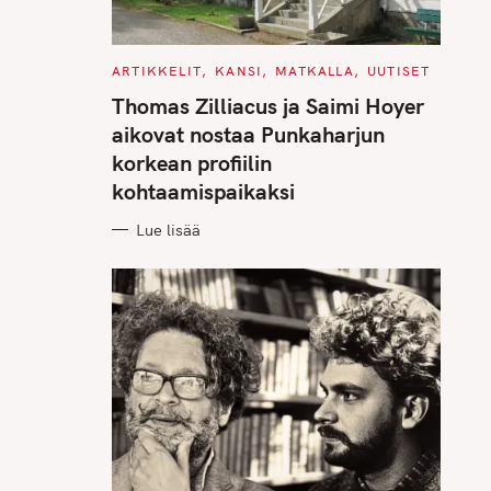
C
ARTIKKELIT
KANSI
MATKALLA
UUTISET
A
T
Thomas Zilliacus ja Saimi Hoyer
E
G
aikovat nostaa Punkaharjun
O
R
korkean profiilin
I
E
kohtaamispaikaksi
S
Lue lisää