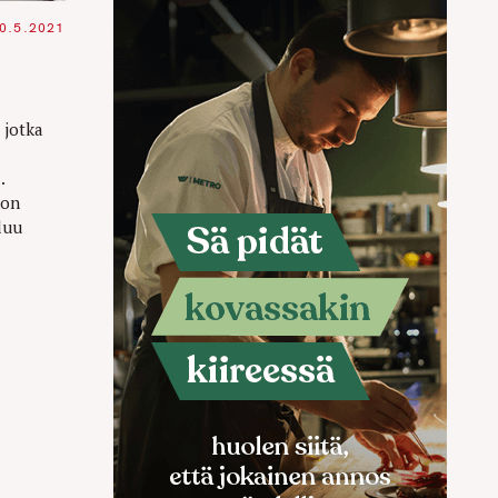
0.5.2021
 jotka
.
hon
luu