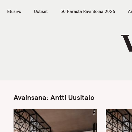
S
Etusivu
Uutiset
k
Etusivu
Uutiset
50 Parasta Ravintolaa 2026
Ar
i
p
t
o
c
o
n
t
e
n
Avainsana:
Antti Uusitalo
t