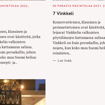
C
RAVINTOLAA 2022
50 PARASTA RAVINTOLAA 2021
2
A
T
7 Vinkkeli
E
G
O
i
Konservatiivinen, klassinen ja
R
perinnetietoinen ovat käsitteitä,
I
E
nen, klassinen ja
leijuvat Vinkkelin valkoisten
S
nen ovat käsitteitä, jotka
pöytäliinojen kattamassa salissa
kelin valkoisten
Vinkkeli on kuin peruskallio, jo
n kattamassa salissa.
nojata, kun koko muu Suomi hei
kuin peruskallio, johon
erinäisten..
koko muu Suomi heiluu
Lue lisää
nsepti- ja..