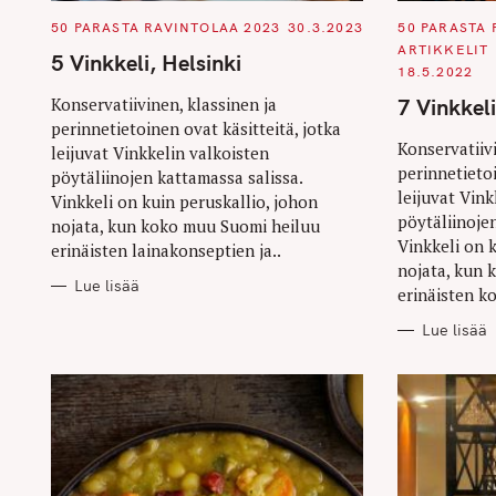
C
C
50 PARASTA RAVINTOLAA 2023
30.3.2023
50 PARASTA 
A
A
ARTIKKELIT
T
T
5 Vinkkeli, Helsinki
E
E
18.5.2022
G
G
O
O
7 Vinkkel
Konservatiivinen, klassinen ja
R
R
perinnetietoinen ovat käsitteitä, jotka
I
I
E
E
Konservatiivi
leijuvat Vinkkelin valkoisten
S
S
perinnetietoi
pöytäliinojen kattamassa salissa.
leijuvat Vink
Vinkkeli on kuin peruskallio, johon
pöytäliinoje
nojata, kun koko muu Suomi heiluu
Vinkkeli on 
erinäisten lainakonseptien ja..
nojata, kun 
Lue lisää
erinäisten ko
Lue lisää