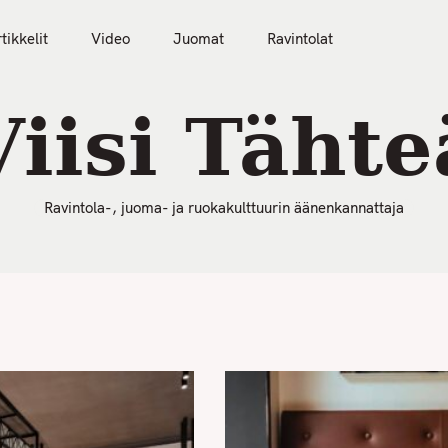
50 Parasta Ravintolaa 2026
Artikkelit
Video
tikkelit
Video
Juomat
Ravintolat
Viisi Tähte
Ravintola-, juoma- ja ruokakulttuurin äänenkannattaja