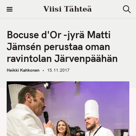
S
Viisi Tähteä
k
S
i
e
a
p
r
Bocuse d'Or -jyrä Matti
t
c
h
o
Jämsén perustaa oman
c
ravintolan Järvenpäähän
o
n
Heikki Kahkonen
15.11.2017
t
e
n
t