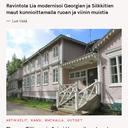
A
T
Ravintola Lia modernisoi Georgian ja Silkkitien
E
G
maut kunnioittamalla ruoan ja viinin muistia
O
R
Lue lisää
I
E
S
C
ARTIKKELIT
KANSI
MATKALLA
UUTISET
A
T