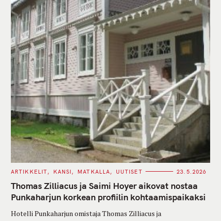
C
ARTIKKELIT
KANSI
MATKALLA
UUTISET
23.5.2026
A
T
Thomas Zilliacus ja Saimi Hoyer aikovat nostaa
E
G
Punkaharjun korkean profiilin kohtaamispaikaksi
O
R
Hotelli Punkaharjun omistaja Thomas Zilliacus ja
I
E