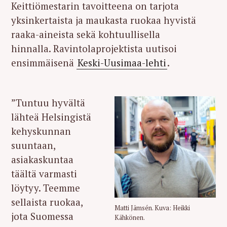
Keittiömestarin tavoitteena on tarjota
yksinkertaista ja maukasta ruokaa hyvistä
raaka-aineista sekä kohtuullisella
hinnalla. Ravintolaprojektista uutisoi
ensimmäisenä
Keski-Uusimaa-lehti
.
”Tuntuu hyvältä
lähteä Helsingistä
kehyskunnan
suuntaan,
asiakaskuntaa
täältä varmasti
löytyy. Teemme
sellaista ruokaa,
Matti Jämsén. Kuva: Heikki
jota Suomessa
Kähkönen.