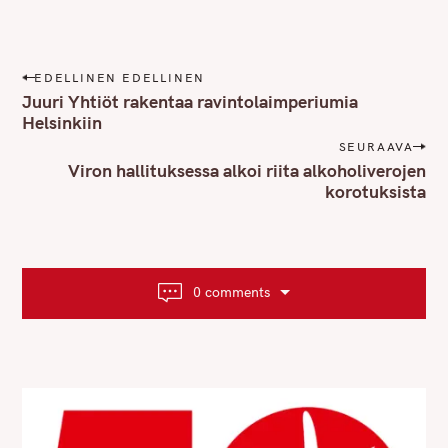
P
EDELLINEN EDELLINEN
o
Juuri Yhtiöt rakentaa ravintolaimperiumia
s
Helsinkiin
t
SEURAAVA
n
Viron hallituksessa alkoi riita alkoholiverojen
korotuksista
a
v
i
g
a
0 comments
t
i
o
n