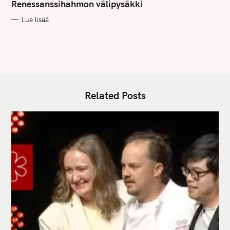
G
Renessanssihahmon välipysäkki
O
R
Lue lisää
I
E
S
Related Posts