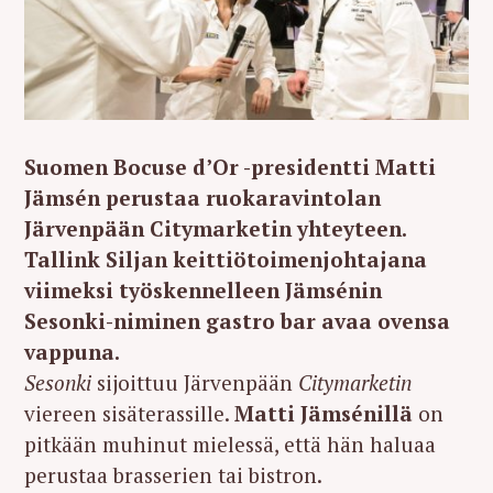
Suomen Bocuse d’Or -presidentti Matti
Jämsén perustaa ruokaravintolan
Järvenpään Citymarketin yhteyteen.
Tallink Siljan keittiötoimenjohtajana
viimeksi työskennelleen Jämsénin
Sesonki-niminen gastro bar avaa ovensa
vappuna.
Sesonki
sijoittuu Järvenpään
Citymarketin
viereen sisäterassille.
Matti Jämsénillä
on
pitkään muhinut mielessä, että hän haluaa
perustaa brasserien tai bistron.