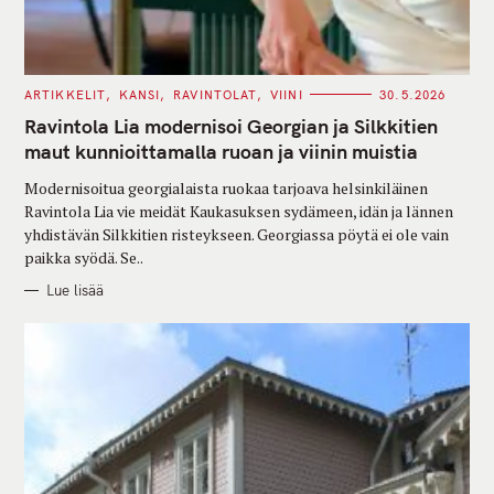
C
ARTIKKELIT
KANSI
RAVINTOLAT
VIINI
30.5.2026
A
T
Ravintola Lia modernisoi Georgian ja Silkkitien
E
G
maut kunnioittamalla ruoan ja viinin muistia
O
R
Modernisoitua georgialaista ruokaa tarjoava helsinkiläinen
I
E
Ravintola Lia vie meidät Kaukasuksen sydämeen, idän ja lännen
S
yhdistävän Silkkitien risteykseen. Georgiassa pöytä ei ole vain
paikka syödä. Se..
Lue lisää