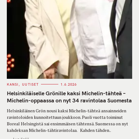
C
KANSI
UUTISET
1.6.2026
A
T
Helsinkiläiselle Grönille kaksi Michelin-tähteä –
E
G
Michelin-oppaassa on nyt 34 ravintolaa Suomesta
O
R
Helsinkiläinen Grön nousi kaksi Michelin-tähteä ansainneiden
I
E
ravintoloiden kunnoitettuun joukkoon. Puoli vuotta toiminut
S
Boreal Helsingistä sai ensimmäisen tähtensä. Suomessa on nyt
kahdeksan Michelin-tähtiravintolaa. Kahden tähden..