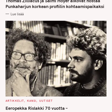
Thomas Zilliacus ja Saimi Hoyer aikovat nostaa
E
G
Punkaharjun korkean profiilin kohtaamispaikaksi
O
R
Lue lisää
I
E
S
C
ARTIKKELIT
KANSI
UUTISET
A
T
Eeropekka Rislakki 70 vuotta –
E