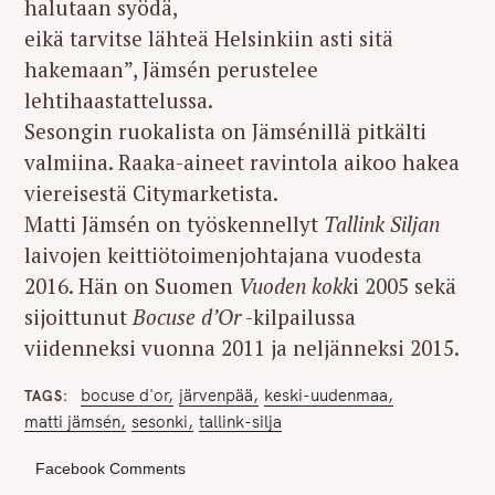
halutaan syödä,
eikä tarvitse lähteä Helsinkiin asti sitä
hakemaan”, Jämsén perustelee
lehtihaastattelussa.
Sesongin ruokalista on Jämsénillä pitkälti
valmiina. Raaka-aineet ravintola aikoo hakea
viereisestä Citymarketista.
Matti Jämsén on työskennellyt
Tallink Siljan
laivojen keittiötoimenjohtajana vuodesta
2016. Hän on Suomen
Vuoden kokk
i 2005 sekä
sijoittunut
Bocuse d’Or
-kilpailussa
viidenneksi vuonna 2011 ja neljänneksi 2015.
bocuse d'or
järvenpää
keski-uudenmaa
TAGS
matti jämsén
sesonki
tallink-silja
Facebook Comments