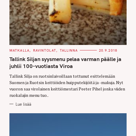
C
MATKALLA
RAVINTOLAT
TALLINNA
20.9.2018
A
T
Tallink Siljan syysmenu pelaa varman päälle ja
E
G
juhlii 100-vuotiasta Viroa
O
R
Tallink Silja on ruotsinlaivoillaan tottunut esittelemään
I
E
Suomen ja Ruotsin keittiöiden huipputekijöitä ja -makuja. Nyt
S
vuoron saa virolainen keittiömestari Peeter Pihel jonka viiden
ruokalajin menu tuo..
Lue lisää