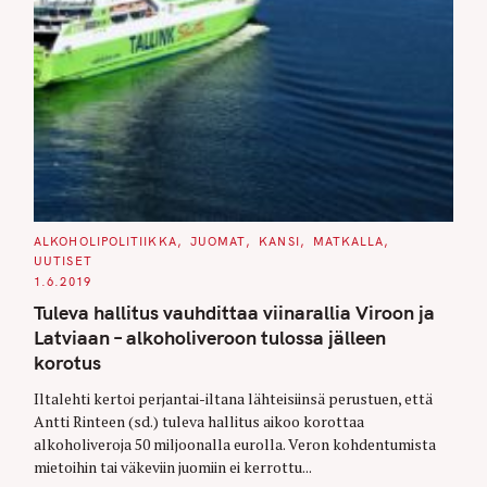
C
ALKOHOLIPOLITIIKKA
JUOMAT
KANSI
MATKALLA
A
UUTISET
T
E
1.6.2019
G
O
Tuleva hallitus vauhdittaa viinarallia Viroon ja
R
I
Latviaan – alkoholiveroon tulossa jälleen
E
S
korotus
Iltalehti kertoi perjantai-iltana lähteisiinsä perustuen, että
Antti Rinteen (sd.) tuleva hallitus aikoo korottaa
alkoholiveroja 50 miljoonalla eurolla. Veron kohdentumista
mietoihin tai väkeviin juomiin ei kerrottu...