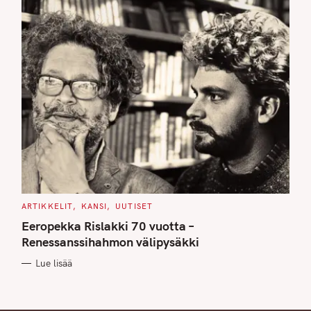
C
ARTIKKELIT
KANSI
UUTISET
A
T
Eeropekka Rislakki 70 vuotta –
E
G
Renessanssihahmon välipysäkki
O
R
Lue lisää
I
E
S