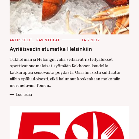
C
ARTIKKELIT
RAVINTOLAT
14.7.2017
A
T
Äyriäisvadin etumatka Helsinkiin
E
G
O
Tukholman ja Helsingin väliä seilaavat risteilyalukset
R
opettivat suomalaiset syömään Kekkosen kaudella
I
E
katkarapuja seisovasta pöydästä. Osa ihmisistä suhtautui
S
niihin epäluuloisesti, eikä halunnut koskeakaan mokomiin
mereneläviin. Toinen..
Lue lisää