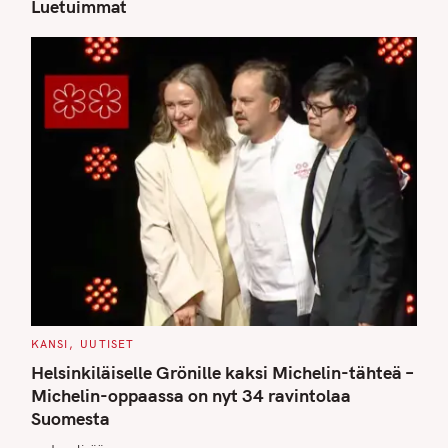
Luetuimmat
C
KANSI
UUTISET
A
T
Helsinkiläiselle Grönille kaksi Michelin-tähteä –
E
G
Michelin-oppaassa on nyt 34 ravintolaa
O
Suomesta
R
I
E