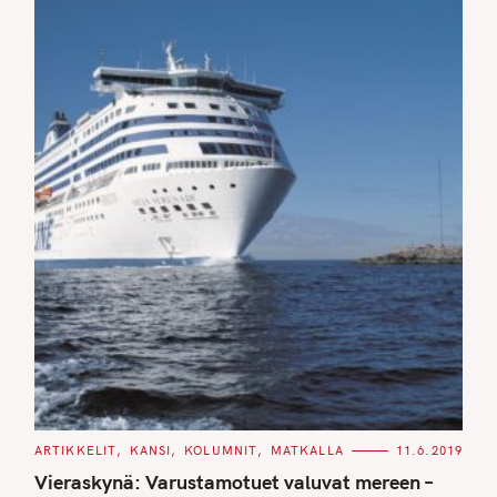
C
ARTIKKELIT
KANSI
KOLUMNIT
MATKALLA
11.6.2019
A
T
Vieraskynä: Varustamotuet valuvat mereen –
E