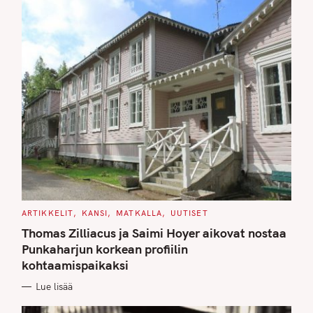
C
ARTIKKELIT
KANSI
MATKALLA
UUTISET
A
T
Thomas Zilliacus ja Saimi Hoyer aikovat nostaa
E
G
Punkaharjun korkean profiilin
O
kohtaamispaikaksi
R
I
E
Lue lisää
S