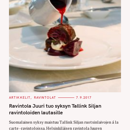
C
ARTIKKELIT
RAVINTOLAT
7.9.2017
A
T
Ravintola Juuri tuo syksyn Tallink Siljan
E
G
ravintoloiden lautasille
O
R
Suomalainen syksy maistuu Tallink Siljan ruotsinlaivojen á la
I
E
carte -ravintoloissa. Helsinkiläisen ravintola Juuren
S