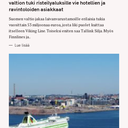
G
valtion tuki risteilyaluksille vie hotellien ja
O
ravintoloiden asiakkaat
R
I
E
Suomen valtio jakaa laivanvarustamoille erilaisia tukia
S
vuosittain 53 miljoonaa euroa, josta liki puolet kuittaa
itselleen Viking Line. Toiseksi eniten saa Tallink Silja. Myös
Finnlines ja..
Lue lisää