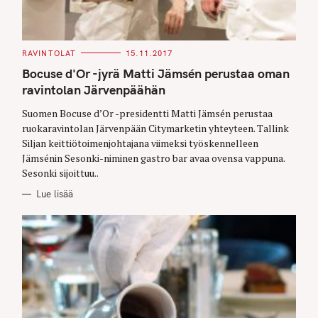
C
RAVINTOLAT
15.11.2017
A
T
Bocuse d'Or -jyrä Matti Jämsén perustaa oman
E
G
ravintolan Järvenpäähän
O
R
Suomen Bocuse d’Or -presidentti Matti Jämsén perustaa
I
E
ruokaravintolan Järvenpään Citymarketin yhteyteen. Tallink
S
Siljan keittiötoimenjohtajana viimeksi työskennelleen
Jämsénin Sesonki-niminen gastro bar avaa ovensa vappuna.
Sesonki sijoittuu..
Lue lisää