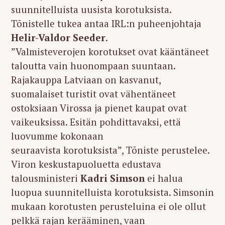
suunnitelluista uusista korotuksista.
Tõnistelle tukea antaa IRL:n puheenjohtaja
Helir-Valdor Seeder
.
”Valmisteverojen korotukset ovat kääntäneet
taloutta vain huonompaan suuntaan.
Rajakauppa Latviaan on kasvanut,
suomalaiset turistit ovat vähentäneet
ostoksiaan Virossa ja pienet kaupat ovat
vaikeuksissa. Esitän pohdittavaksi, että
luovumme kokonaan
seuraavista korotuksista”, Tõniste perustelee.
Viron keskustapuoluetta edustava
talousministeri
Kadri Simson
ei halua
luopua suunnitelluista korotuksista. Simsonin
mukaan korotusten perusteluina ei ole ollut
pelkkä rajan kerääminen, vaan