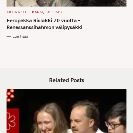
C
ARTIKKELIT
KANSI
UUTISET
A
T
Eeropekka Rislakki 70 vuotta –
E
G
Renessanssihahmon välipysäkki
O
R
Lue lisää
I
E
S
Related Posts