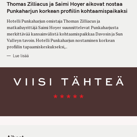
T
Thomas Zilliacus ja Saimi Hoyer aikovat nostaa
E
G
Punkaharjun korkean profiilin kohtaamispaikaksi
O
R
Hotelli Punkaharjun omistaja Thomas Zilliacus ja
I
E
matkailuyrittäjä Saimi Hoyer suunnittelevat Punkaharjusta
S
merkittävää kansainvälistä kohtaamispaikkaa Davosin ja Sun
Valleyn tavoin. Hotelli Punkaharjun nostaminen korkean
profiilin tapaamiskeskukseksi,..
Lue lisää