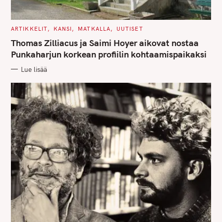
C
ARTIKKELIT
KANSI
MATKALLA
UUTISET
A
T
Thomas Zilliacus ja Saimi Hoyer aikovat nostaa
E
G
Punkaharjun korkean profiilin kohtaamispaikaksi
O
R
Lue lisää
I
E
S