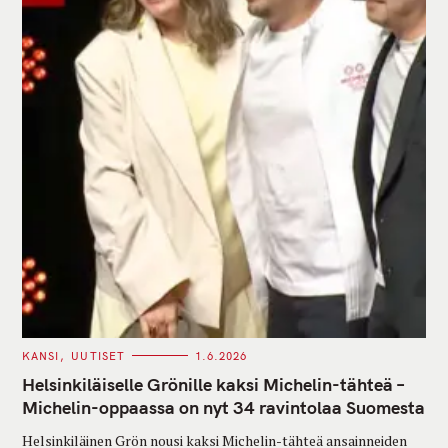
C
KANSI
UUTISET
1.6.2026
A
T
Helsinkiläiselle Grönille kaksi Michelin-tähteä –
E
G
Michelin-oppaassa on nyt 34 ravintolaa Suomesta
O
R
Helsinkiläinen Grön nousi kaksi Michelin-tähteä ansainneiden
I