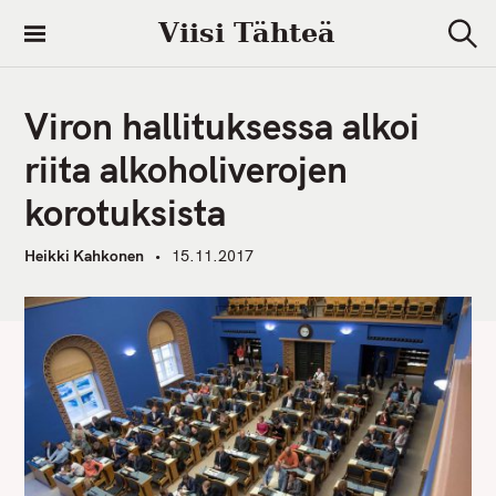
S
Viisi Tähteä
k
S
i
e
a
p
r
Viron hallituksessa alkoi
t
c
h
o
riita alkoholiverojen
c
korotuksista
o
n
Heikki Kahkonen
15.11.2017
t
e
n
t