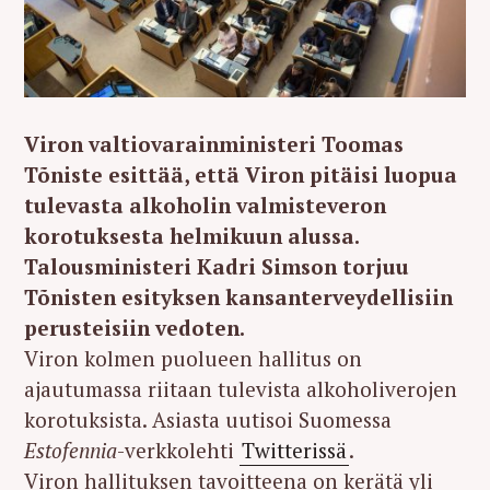
Viron valtiovarainministeri Toomas
Tõniste esittää, että Viron pitäisi luopua
tulevasta alkoholin valmisteveron
korotuksesta helmikuun alussa.
Talousministeri Kadri Simson torjuu
Tõnisten esityksen kansanterveydellisiin
perusteisiin vedoten.
Viron kolmen puolueen hallitus on
ajautumassa riitaan tulevista alkoholiverojen
korotuksista. Asiasta uutisoi Suomessa
Estofennia
-verkkolehti
Twitterissä
.
Viron hallituksen tavoitteena on kerätä yli