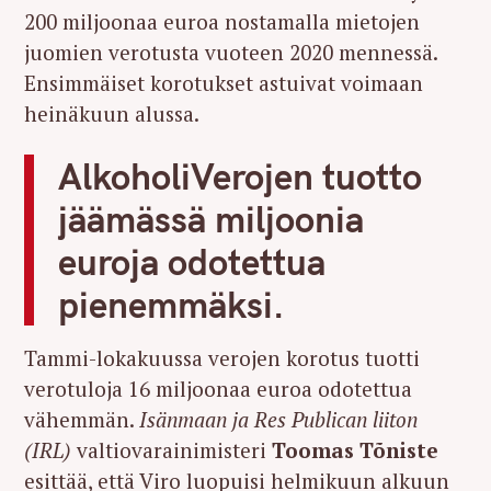
200 miljoonaa euroa nostamalla mietojen
juomien verotusta vuoteen 2020 mennessä.
Ensimmäiset korotukset astuivat voimaan
heinäkuun alussa.
AlkoholiVerojen tuotto
jäämässä miljoonia
euroja odotettua
pienemmäksi.
Tammi-lokakuussa verojen korotus tuotti
verotuloja 16 miljoonaa euroa odotettua
vähemmän.
Isänmaan ja Res Publican liiton
(IRL)
valtiovarainimisteri
Toomas Tõniste
esittää, että Viro luopuisi helmikuun alkuun