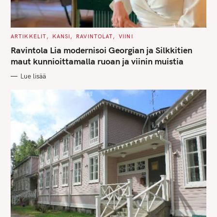
C
ARTIKKELIT
KANSI
RAVINTOLAT
VIINI
A
T
Ravintola Lia modernisoi Georgian ja Silkkitien
E
G
maut kunnioittamalla ruoan ja viinin muistia
O
R
Lue lisää
I
E
S