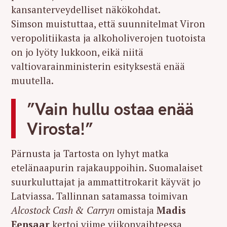
kansanterveydelliset näkökohdat.
Simson muistuttaa, että suunnitelmat Viron
veropolitiikasta ja alkoholiverojen tuotoista
on jo lyöty lukkoon, eikä niitä
valtiovarainministerin esityksestä enää
muutella.
”Vain hullu ostaa enää
Virosta!”
Pärnusta ja Tartosta on lyhyt matka
etelänaapurin rajakauppoihin. Suomalaiset
suurkuluttajat ja ammattitrokarit käyvät jo
Latviassa. Tallinnan satamassa toimivan
Alcostock Cash & Carryn
omistaja
Madis
Eensaar
kertoi viime viikonvaihteessa