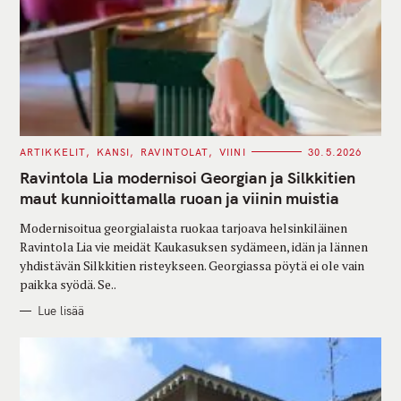
C
ARTIKKELIT
KANSI
RAVINTOLAT
VIINI
30.5.2026
A
T
Ravintola Lia modernisoi Georgian ja Silkkitien
E
G
maut kunnioittamalla ruoan ja viinin muistia
O
R
Modernisoitua georgialaista ruokaa tarjoava helsinkiläinen
I
E
Ravintola Lia vie meidät Kaukasuksen sydämeen, idän ja lännen
S
yhdistävän Silkkitien risteykseen. Georgiassa pöytä ei ole vain
paikka syödä. Se..
Lue lisää