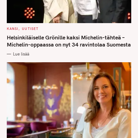
:
C
KANSI
UUTISET
A
T
Helsinkiläiselle Grönille kaksi Michelin-tähteä –
E
G
Michelin-oppaassa on nyt 34 ravintolaa Suomesta
O
R
Lue lisää
I
E
S