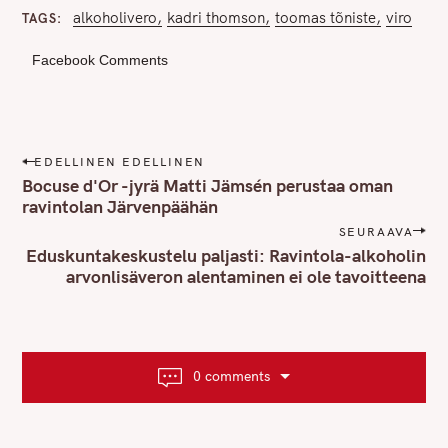
alkoholivero
kadri thomson
toomas tõniste
viro
TAGS
Facebook Comments
P
EDELLINEN EDELLINEN
o
Bocuse d'Or -jyrä Matti Jämsén perustaa oman
s
ravintolan Järvenpäähän
t
SEURAAVA
n
Eduskuntakeskustelu paljasti: Ravintola-alkoholin
arvonlisäveron alentaminen ei ole tavoitteena
a
v
i
g
a
0 comments
t
i
o