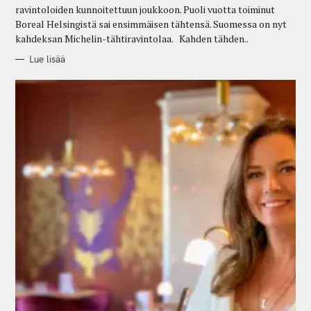
E
ravintoloiden kunnoitettuun joukkoon. Puoli vuotta toiminut
S
Boreal Helsingistä sai ensimmäisen tähtensä. Suomessa on nyt
kahdeksan Michelin-tähtiravintolaa. Kahden tähden..
Lue lisää