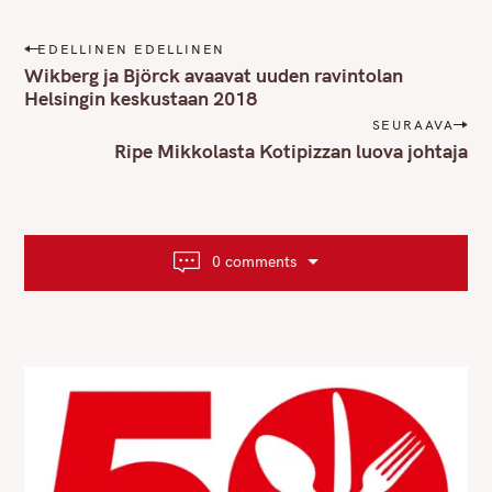
P
EDELLINEN EDELLINEN
o
Wikberg ja Björck avaavat uuden ravintolan
s
Helsingin keskustaan 2018
t
SEURAAVA
n
Ripe Mikkolasta Kotipizzan luova johtaja
a
v
i
g
0 comments
a
t
i
o
n