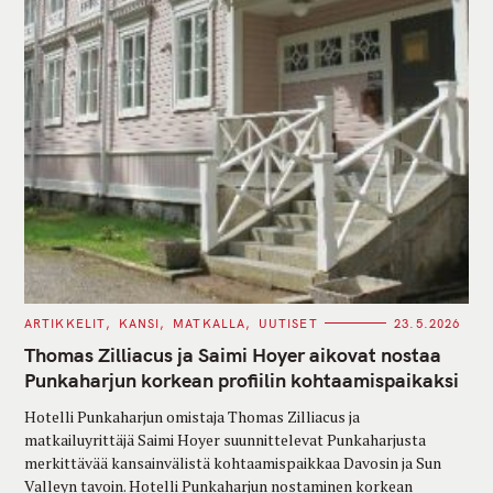
C
ARTIKKELIT
KANSI
MATKALLA
UUTISET
23.5.2026
A
T
Thomas Zilliacus ja Saimi Hoyer aikovat nostaa
E
G
Punkaharjun korkean profiilin kohtaamispaikaksi
O
R
Hotelli Punkaharjun omistaja Thomas Zilliacus ja
I
E
matkailuyrittäjä Saimi Hoyer suunnittelevat Punkaharjusta
S
merkittävää kansainvälistä kohtaamispaikkaa Davosin ja Sun
Valleyn tavoin. Hotelli Punkaharjun nostaminen korkean