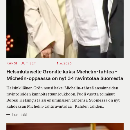
C
KANSI
UUTISET
1.6.2026
A
T
Helsinkiläiselle Grönille kaksi Michelin-tähteä –
E
G
Michelin-oppaassa on nyt 34 ravintolaa Suomesta
O
R
Helsinkiläinen Grön nousi kaksi Michelin-tähteä ansainneiden
I
E
ravintoloiden kunnoitettuun joukkoon. Puoli vuotta toiminut
S
Boreal Helsingistä sai ensimmäisen tähtensä. Suomessa on nyt
kahdeksan Michelin-tähtiravintolaa. Kahden tähden..
Lue lisää