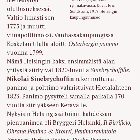
ryhmäkuvassa. Kuva: Eric
olutbisneksessä.
Sundstöm, 1919, Helsingin
Valtio lunasti sen
kaupunginmuseo
1775 ja muutti
viinapolttimoksi. Vanhassakaupungissa
Koskelan tilalla aloitti
Österbergin panimo
vuonna 1799.
Nämä Helsingin kaksi ensimmäistä alan
yritystä siirtyivät 1820-luvulla
Sinebrychoffille
.
Nikolai Sinebrychoffin
rakennuttamat
panimo ja polttimo valmistuivat Hietalahteen
1823. Panimo pysytteli samalla paikalla 170
vuotta siirtyäkseen Keravalle.
Nykyisin Helsingissä toimii kahdeksan
pienpanimoa eli Bryggeri Helsinki
, Il Birrificio,
Ohrana Panimo & Krouvi, Panimoravintola
Bruuveri, Perhon Panimo, Stadin Panimo,