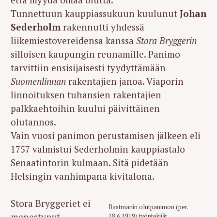
Tunnettuun kauppiassukuun kuulunut
Johan
Sederholm
rakennutti yhdessä
liikemiestovereidensa kanssa
Stora Bryggerin
silloisen kaupungin reunamille. Panimo
tarvittiin ensisijaisesti tyydyttämään
Suomenlinnan
rakentajien janoa. Viaporin
linnoituksen tuhansien rakentajien
palkkaehtoihin kuului päivittäinen
olutannos.
Vain vuosi panimon perustamisen jälkeen eli
1757 valmistui Sederholmin kauppiastalo
Senaatintorin kulmaan. Sitä pidetään
Helsingin vanhimpana kivitalona.
Stora Bryggeriet ei
Bastmanin olutpanimon (per.
menestynyt
18.6.1919) työntekijät