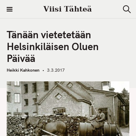
S
Viisi Tähteä
k
S
i
e
a
p
r
Tänään vietetetään
t
c
h
o
Helsinkiläisen Oluen
c
Päivää
o
n
Heikki Kahkonen
3.3.2017
t
e
n
t