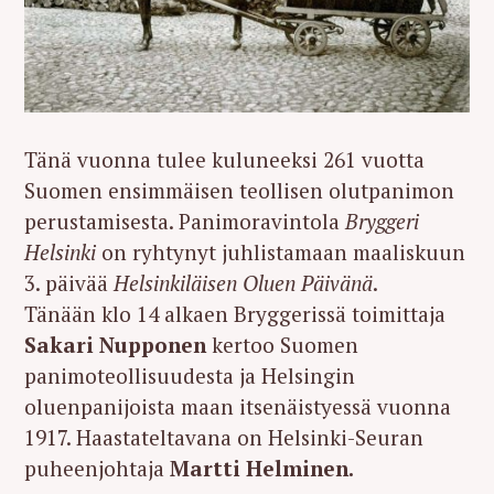
Tänä vuonna tulee kuluneeksi 261 vuotta
Suomen ensimmäisen teollisen olutpanimon
perustamisesta. Panimoravintola
Bryggeri
Helsinki
on ryhtynyt juhlistamaan maaliskuun
3. päivää
Helsinkiläisen Oluen Päivänä
.
Tänään klo 14 alkaen Bryggerissä toimittaja
Sakari Nupponen
kertoo Suomen
panimoteollisuudesta ja Helsingin
oluenpanijoista maan itsenäistyessä vuonna
1917. Haastateltavana on Helsinki-Seuran
puheenjohtaja
Martti Helminen.