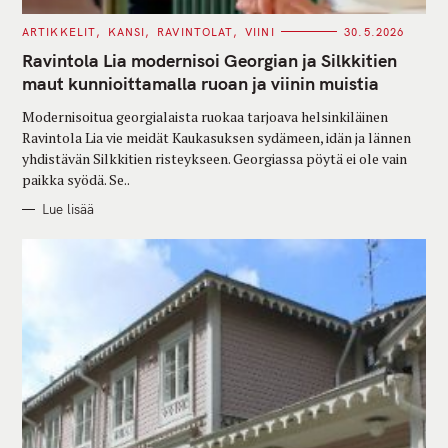
C
ARTIKKELIT
KANSI
RAVINTOLAT
VIINI
30.5.2026
A
T
Ravintola Lia modernisoi Georgian ja Silkkitien
E
G
maut kunnioittamalla ruoan ja viinin muistia
O
R
Modernisoitua georgialaista ruokaa tarjoava helsinkiläinen
I
E
Ravintola Lia vie meidät Kaukasuksen sydämeen, idän ja lännen
S
yhdistävän Silkkitien risteykseen. Georgiassa pöytä ei ole vain
paikka syödä. Se..
Lue lisää