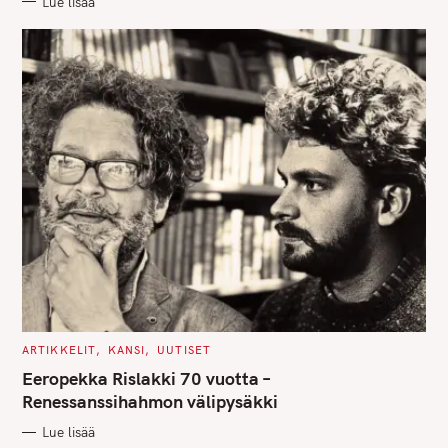
Lue lisää
I
E
S
C
ARTIKKELIT
KANSI
UUTISET
A
T
Eeropekka Rislakki 70 vuotta –
E
G
Renessanssihahmon välipysäkki
O
R
Lue lisää
I
E