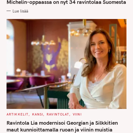
G
Michelin-oppaassa on nyt 34 ravintolaa Suomesta
O
R
Lue lisää
I
E
S
C
ARTIKKELIT
KANSI
RAVINTOLAT
VIINI
A
T
Ravintola Lia modernisoi Georgian ja Silkkitien
E
G
maut kunnioittamalla ruoan ja viinin muistia
O