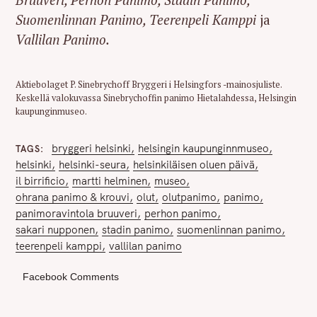
Suomenlinnan Panimo, Teerenpeli Kamppi
ja
Vallilan Panimo.
Aktiebolaget P. Sinebrychoff Bryggeri i Helsingfors -mainosjuliste.
Keskellä valokuvassa Sinebrychoffin panimo Hietalahdessa, Helsingin
kaupunginmuseo.
bryggeri helsinki
helsingin kaupunginnmuseo
TAGS
helsinki
helsinki-seura
helsinkiläisen oluen päivä
il birrificio
martti helminen
museo
ohrana panimo & krouvi
olut
olutpanimo
panimo
panimoravintola bruuveri
perhon panimo
sakari nupponen
stadin panimo
suomenlinnan panimo
teerenpeli kamppi
vallilan panimo
Facebook Comments