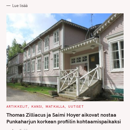
R
Lue lisää
I
E
S
C
ARTIKKELIT
KANSI
MATKALLA
UUTISET
A
T
Thomas Zilliacus ja Saimi Hoyer aikovat nostaa
E
G
Punkaharjun korkean profiilin kohtaamispaikaksi
O
R