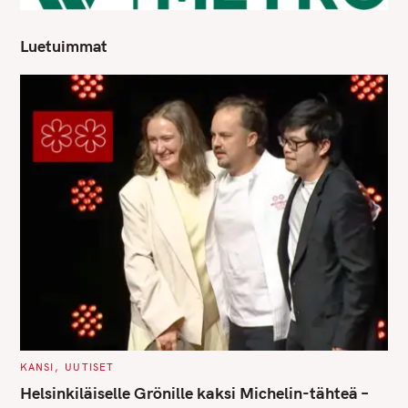
Luetuimmat
S
e
a
r
c
h
f
o
r
:
C
KANSI
UUTISET
A
T
Helsinkiläiselle Grönille kaksi Michelin-tähteä –
E