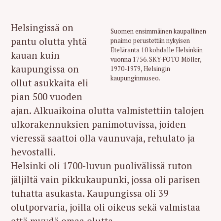
Helsingissä on
Suomen ensimmäinen kaupallinen
pantu olutta yhtä
pnaimo perustettiin nykyisen
Eteläranta 10 kohdalle Helsinkiin
kauan kuin
vuonna 1756. SKY-FOTO Möller,
kaupungissa on
1970-1979, Helsingin
kaupunginmuseo.
ollut asukkaita eli
pian 500 vuoden
ajan. Alkuaikoina olutta valmistettiin talojen
ulkorakennuksien panimotuvissa, joiden
vieressä saattoi olla vaunuvaja, rehulato ja
hevostalli.
Helsinki oli 1700-luvun puolivälissä ruton
jäljiltä vain pikkukaupunki, jossa oli parisen
tuhatta asukasta. Kaupungissa oli 39
olutporvaria, joilla oli oikeus sekä valmistaa
että myydä omaa olutta.