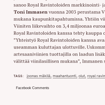
sanoo Royal Ravintoloiden markkinointi- j
Toni Immasen
vuonna 2003 perustama Vii
mukana kaupunkitapahtumissa. Yhtiön vii
Viiniten liikevaihto on 3,4 miljoonaa euro
Royal Ravintoloiden kanssa tehty kauppa o
”Yhteistyö Royal Ravintoloiden kanssa av
useamman kuluttajan ulottuville. Uskomme 
artesaaniviinien tuottajilla on laadun lis
välittää viinilasillisen mukana”, Immanen 
joonas mäkilä
maahantuonti
olut
royal ravin
TAGS
Facebook Comments