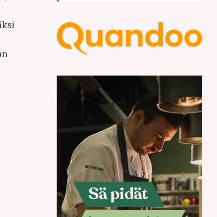
äksi
an