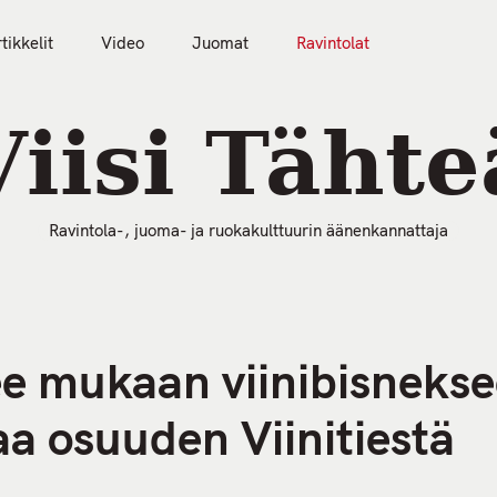
tikkelit
Video
Juomat
Ravintolat
50 Parasta Ravintolaa 2026
Artikkelit
Video
Viisi Tähte
Ravintola-, juoma- ja ruokakulttuurin äänenkannattaja
ee mukaan viinibisnekse
aa osuuden Viinitiestä