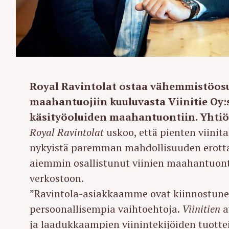
Royal Ravintolat ostaa vähemmistöosu
maahantuojiin kuuluvasta Viinitie Oy:s
käsityöoluiden maahantuontiin. Yhtiö
Royal Ravintolat
uskoo, että pienten viinit
nykyistä paremman mahdollisuuden erottaut
aiemmin osallistunut viinien maahantuont
verkostoon.
”Ravintola-asiakkaamme ovat kiinnostunei
persoonallisempia vaihtoehtoja.
Viinitien
a
ja laadukkaampien viinintekijöiden tuotteit