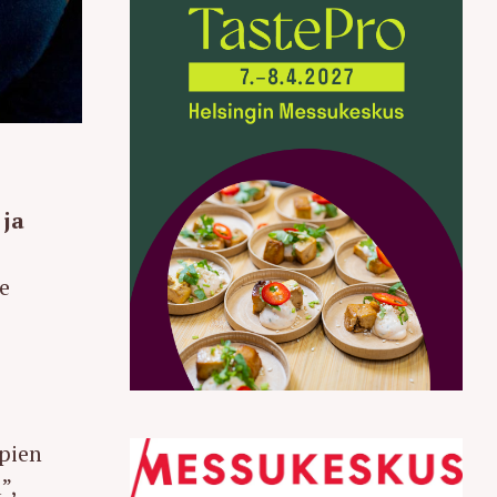
 ja
e
pien
”,