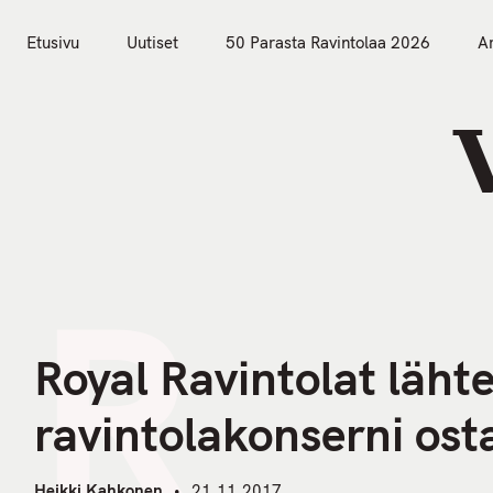
S
k
Etusivu
Uutiset
50 Parasta Ravintolaa 2026
Ar
i
Etusivu
Uutiset
p
t
o
c
o
n
R
t
e
n
Royal Ravintolat läht
t
ravintolakonserni ost
Heikki Kahkonen
21.11.2017