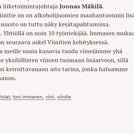
a liiketoimintajohtaja
Joonas Mäkilä
.
nitie on on alkoholijuomien maahantuonnin lis
niauto on tuttu näky kesätapahtumissa.
a. Yhtiöllä on noin 10 työntekijää. Immasen muka
n seuraava askel Viinitien kehityksessä.
aa meille uusia kanavia tuoda viinejämme yhä
yksilöllisten viinien tuomaan lisäarvoon, sillä
äksi kerrottavanaan aito tarina, jonka haluamme
sanoo.
tolat
toni immanen
viini
viinitie