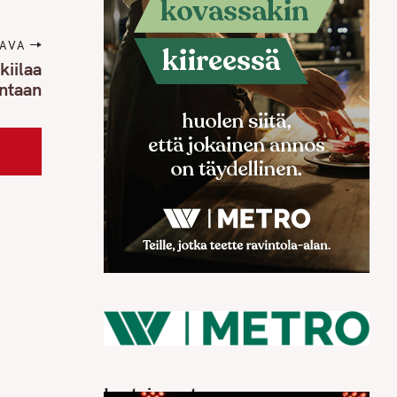
AVA
kiilaa
ontaan
Luetuimmat