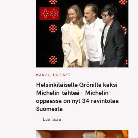
C
KANSI
UUTISET
A
T
Helsinkiläiselle Grönille kaksi
E
G
Michelin-tähteä – Michelin-
O
R
oppaassa on nyt 34 ravintolaa
I
E
Suomesta
S
Lue lisää