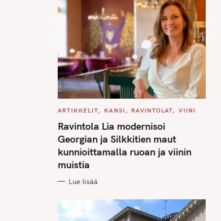
C
ARTIKKELIT
KANSI
RAVINTOLAT
VIINI
A
T
Ravintola Lia modernisoi
E
G
Georgian ja Silkkitien maut
O
R
kunnioittamalla ruoan ja viinin
I
E
muistia
S
Lue lisää