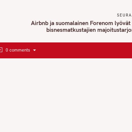
SEURA
Airbnb ja suomalainen Forenom lyövät 
bisnesmatkustajien majoitustarj
0 comments