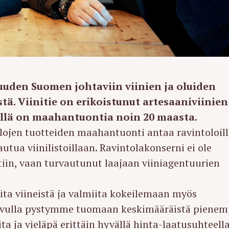
uden Suomen johtaviin viinien ja oluiden
tä. Viinitie on erikoistunut artesaaniviinien
llä on maahantuontia noin 20 maasta.
alojen tuotteiden maahantuonti antaa ravintoloill
ua viinilistoillaan. Ravintolakonserni ei ole
iin, vaan turvautunut laajaan viiniagentuurien
ta viineistä ja valmiita kokeilemaan myös
vulla pystymme tuomaan keskimääräistä pienem
a ja vieläpä erittäin hyvällä hinta-laatusuhteella