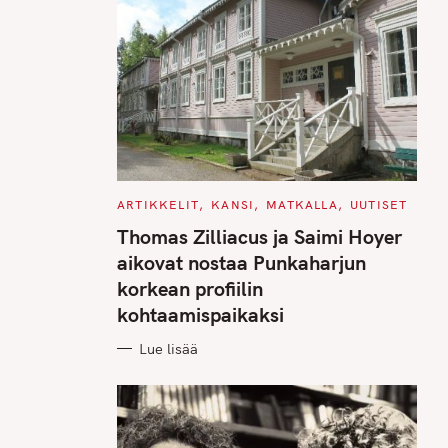
C
ARTIKKELIT
KANSI
MATKALLA
UUTISET
A
T
Thomas Zilliacus ja Saimi Hoyer
E
G
aikovat nostaa Punkaharjun
O
R
korkean profiilin
I
E
kohtaamispaikaksi
S
Lue lisää