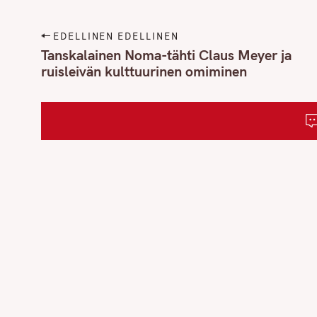
P
EDELLINEN EDELLINEN
o
Tanskalainen Noma-tähti Claus Meyer ja
ruisleivän kulttuurinen omiminen
s
t
n
a
v
i
g
a
t
i
o
S
n
e
a