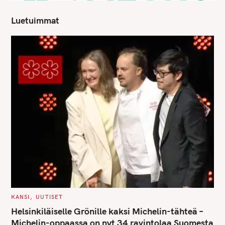
Luetuimmat
C
KANSI
UUTISET
A
T
Helsinkiläiselle Grönille kaksi Michelin-tähteä –
E
G
Michelin-oppaassa on nyt 34 ravintolaa Suomesta