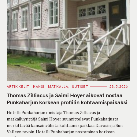
C
ARTIKKELIT
KANSI
MATKALLA
UUTISET
23.5.2026
A
T
Thomas Zilliacus ja Saimi Hoyer aikovat nostaa
E
G
Punkaharjun korkean profiilin kohtaamispaikaksi
O
R
Hotelli Punkaharjun omistaja Thomas Zilliacus ja
I
E
matkailuyrittäjä Saimi Hoyer suunnittelevat Punkaharjusta
S
merkittävää kansainvälistä kohtaamispaikkaa Davosin ja Sun
Valleyn tavoin. Hotelli Punkaharjun nostaminen korkean