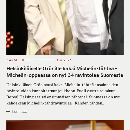
C
KANSI
UUTISET
1.6.2026
A
T
Helsinkiläiselle Grönille kaksi Michelin-tähteä –
E
G
Michelin-oppaassa on nyt 34 ravintolaa Suomesta
O
R
Helsinkiläinen Grön nousi kaksi Michelin-tähteä ansainneiden
I
E
ravintoloiden kunnoitettuun joukkoon. Puoli vuotta toiminut
S
Boreal Helsingistä sai ensimmäisen tähtensä. Suomessa on nyt
kahdeksan Michelin-tähtiravintolaa. Kahden tähden..
Lue lisää