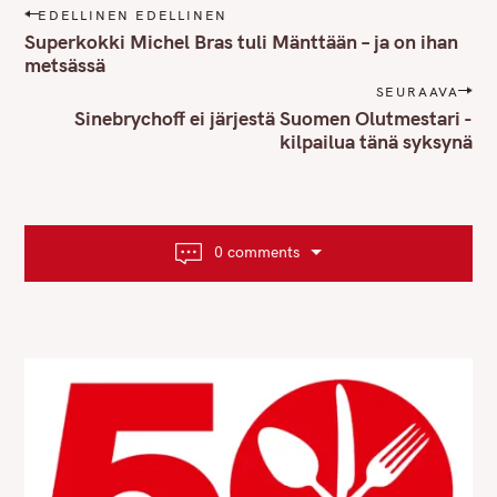
P
EDELLINEN EDELLINEN
o
Superkokki Michel Bras tuli Mänttään – ja on ihan
s
metsässä
t
SEURAAVA
n
Sinebrychoff ei järjestä Suomen Olutmestari -
kilpailua tänä syksynä
a
v
i
g
a
0 comments
t
i
o
n