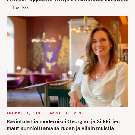
O
R
Lue lisää
I
E
S
S
e
a
r
c
h
f
o
r
C
ARTIKKELIT
KANSI
RAVINTOLAT
VIINI
A
:
T
Ravintola Lia modernisoi Georgian ja Silkkitien
E
G
maut kunnioittamalla ruoan ja viinin muistia
O
R