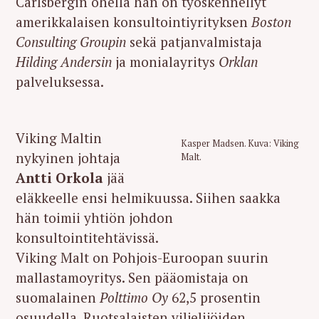
Carlsbergin ohella hän on työskennellyt
amerikkalaisen konsultointiyrityksen
Boston
Consulting Groupin
sekä patjanvalmistaja
Hilding Andersin
ja monialayritys
Orklan
palveluksessa.
Viking Maltin
Kasper Madsen. Kuva: Viking
nykyinen johtaja
Malt.
Antti Orkola
jää
eläkkeelle ensi helmikuussa. Siihen saakka
hän toimii yhtiön johdon
konsultointitehtävissä.
Viking Malt on Pohjois-Euroopan suurin
mallastamoyritys. Sen pääomistaja on
suomalainen
Polttimo Oy
62,5 prosentin
osuudella. Ruotsalaisten viljelijöiden