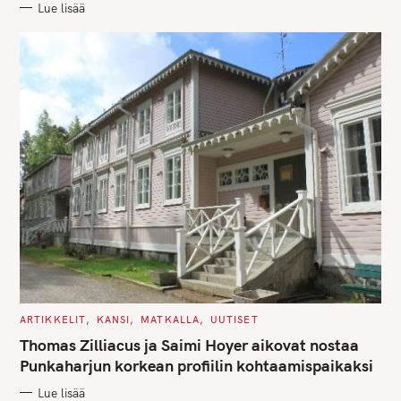
Lue lisää
I
E
S
C
ARTIKKELIT
KANSI
MATKALLA
UUTISET
A
T
Thomas Zilliacus ja Saimi Hoyer aikovat nostaa
E
G
Punkaharjun korkean profiilin kohtaamispaikaksi
O
R
Lue lisää
I