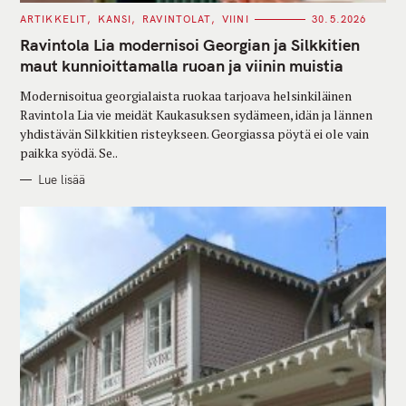
C
ARTIKKELIT
KANSI
RAVINTOLAT
VIINI
30.5.2026
A
T
Ravintola Lia modernisoi Georgian ja Silkkitien
E
G
maut kunnioittamalla ruoan ja viinin muistia
O
R
Modernisoitua georgialaista ruokaa tarjoava helsinkiläinen
I
E
Ravintola Lia vie meidät Kaukasuksen sydämeen, idän ja lännen
S
yhdistävän Silkkitien risteykseen. Georgiassa pöytä ei ole vain
paikka syödä. Se..
Lue lisää