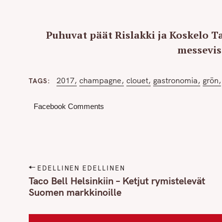
Puhuvat päät Rislakki ja Koskelo Ta
messevis
2017
champagne
clouet
gastronomia
grön
TAGS
Facebook Comments
P
EDELLINEN EDELLINEN
o
Taco Bell Helsinkiin – Ketjut rymistelevät
Suomen markkinoille
s
t