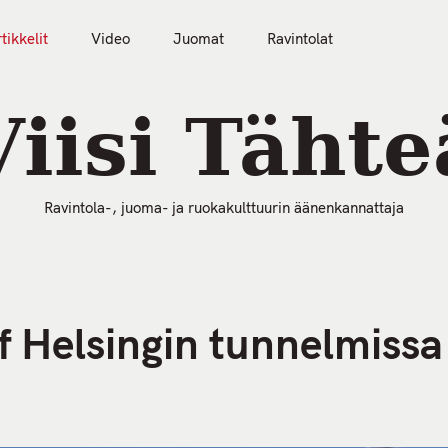
tikkelit
Video
Juomat
Ravintolat
50 Parasta Ravintolaa 2026
Artikkelit
Video
Viisi Tähte
Ravintola-, juoma- ja ruokakulttuurin äänenkannattaja
f Helsingin tunnelmissa