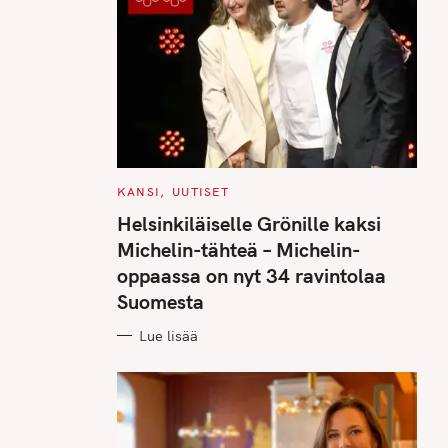
C
KANSI
UUTISET
A
T
Helsinkiläiselle Grönille kaksi
E
G
Michelin-tähteä – Michelin-
O
R
oppaassa on nyt 34 ravintolaa
I
E
Suomesta
S
Lue lisää