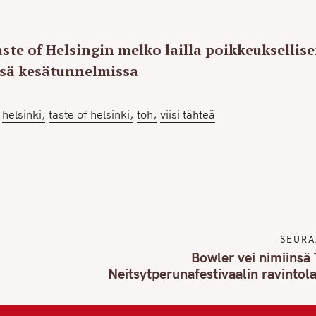
ste of Helsingin melko lailla poikkeuksellis
sä kesätunnelmissa
helsinki
taste of helsinki
toh
viisi tähteä
SEURA
Bowler vei nimiinsä
Neitsytperunafestivaalin ravintol