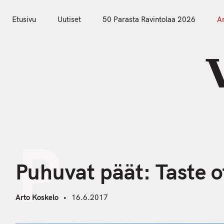
S
k
Etusivu
Uutiset
50 Parasta Ravintolaa 2026
Ar
i
Etusivu
Uutiset
p
t
o
c
o
n
t
P
e
n
Puhuvat päät: Taste o
t
Arto Koskelo
16.6.2017