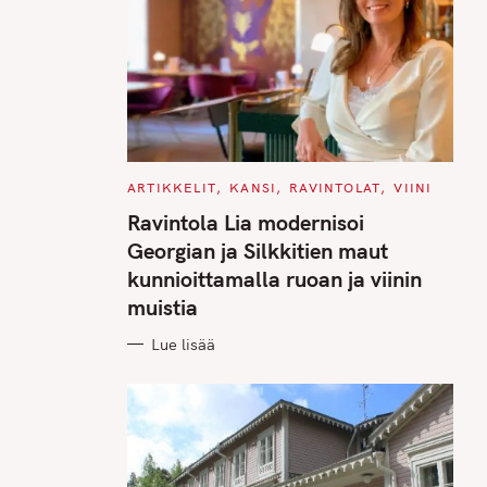
C
ARTIKKELIT
KANSI
RAVINTOLAT
VIINI
A
T
Ravintola Lia modernisoi
E
G
Georgian ja Silkkitien maut
O
R
kunnioittamalla ruoan ja viinin
I
E
muistia
S
Lue lisää