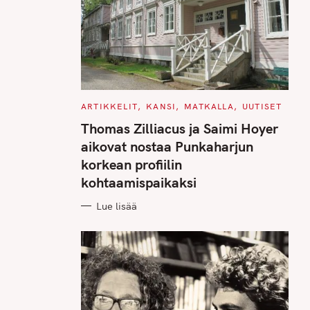
C
ARTIKKELIT
KANSI
MATKALLA
UUTISET
A
T
Thomas Zilliacus ja Saimi Hoyer
E
G
aikovat nostaa Punkaharjun
O
R
korkean profiilin
I
E
kohtaamispaikaksi
S
Lue lisää