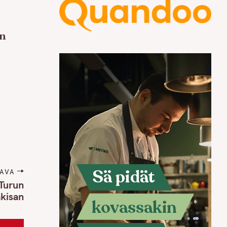
en
AVA
 Turun
akisan