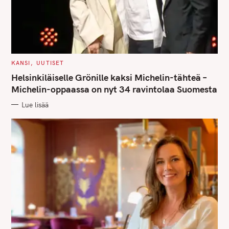
C
KANSI
UUTISET
A
T
Helsinkiläiselle Grönille kaksi Michelin-tähteä –
E
G
Michelin-oppaassa on nyt 34 ravintolaa Suomesta
O
R
Lue lisää
I
E
S