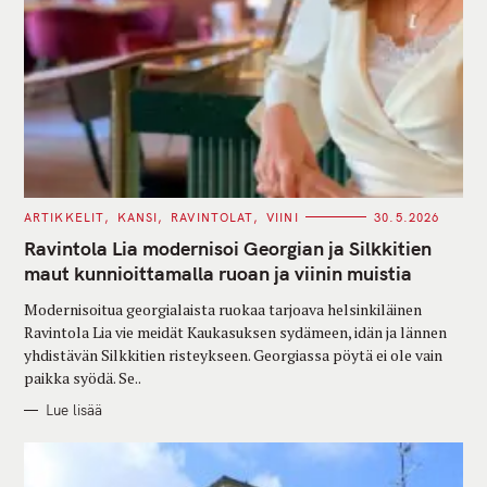
C
ARTIKKELIT
KANSI
RAVINTOLAT
VIINI
30.5.2026
A
T
Ravintola Lia modernisoi Georgian ja Silkkitien
E
G
maut kunnioittamalla ruoan ja viinin muistia
O
R
Modernisoitua georgialaista ruokaa tarjoava helsinkiläinen
I
E
Ravintola Lia vie meidät Kaukasuksen sydämeen, idän ja lännen
S
yhdistävän Silkkitien risteykseen. Georgiassa pöytä ei ole vain
paikka syödä. Se..
Lue lisää