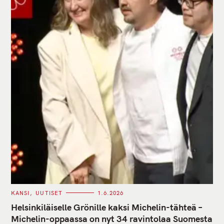
C
KANSI
UUTISET
1.6.2026
A
T
Helsinkiläiselle Grönille kaksi Michelin-tähteä –
E
G
Michelin-oppaassa on nyt 34 ravintolaa Suomesta
O