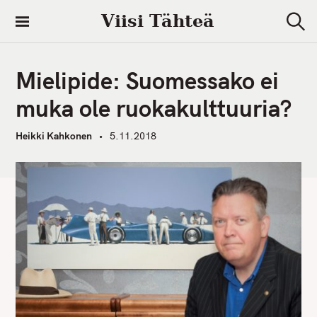
S
Viisi Tähteä
k
S
i
e
a
p
r
Mielipide: Suomessako ei
t
c
h
o
muka ole ruokakulttuuria?
c
o
Heikki Kahkonen
5.11.2018
n
t
e
n
t