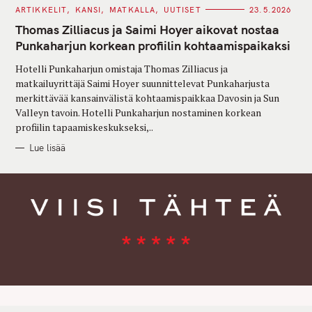
C
ARTIKKELIT
KANSI
MATKALLA
UUTISET
23.5.2026
A
T
Thomas Zilliacus ja Saimi Hoyer aikovat nostaa
E
G
Punkaharjun korkean profiilin kohtaamispaikaksi
O
R
Hotelli Punkaharjun omistaja Thomas Zilliacus ja
I
E
matkailuyrittäjä Saimi Hoyer suunnittelevat Punkaharjusta
S
merkittävää kansainvälistä kohtaamispaikkaa Davosin ja Sun
Valleyn tavoin. Hotelli Punkaharjun nostaminen korkean
profiilin tapaamiskeskukseksi,..
Lue lisää