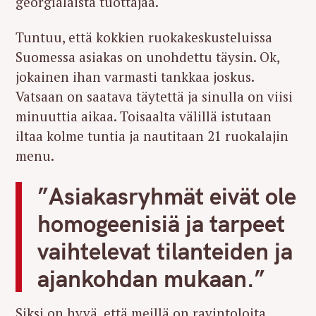
georgialaista tuottajaa.
Tuntuu, että kokkien ruokakeskusteluissa
Suomessa asiakas on unohdettu täysin. Ok,
jokainen ihan varmasti tankkaa joskus.
Vatsaan on saatava täytettä ja sinulla on viisi
minuuttia aikaa. Toisaalta välillä istutaan
iltaa kolme tuntia ja nautitaan 21 ruokalajin
menu.
”Asiakasryhmät eivät ole
homogeenisiä ja tarpeet
vaihtelevat tilanteiden ja
ajankohdan mukaan.”
Siksi on hyvä, että meillä on ravintoloita