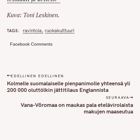
Kuva: Toni Leskinen.
ravintola
ruokakulttuuri
TAGS
Facebook Comments
P
EDELLINEN EDELLINEN
o
Kolmelle suomalaiselle pienpanimolle yhteensä yli
s
200 000 oluttölkin jättitilaus Englannista
t
SEURAAVA
n
Vana-Võromaa on maukas pala etelävirolaista
makujen maaseutua
a
v
i
g