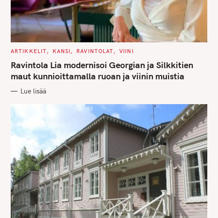
C
ARTIKKELIT
KANSI
RAVINTOLAT
VIINI
A
T
Ravintola Lia modernisoi Georgian ja Silkkitien
E
G
maut kunnioittamalla ruoan ja viinin muistia
O
R
Lue lisää
I
E
S