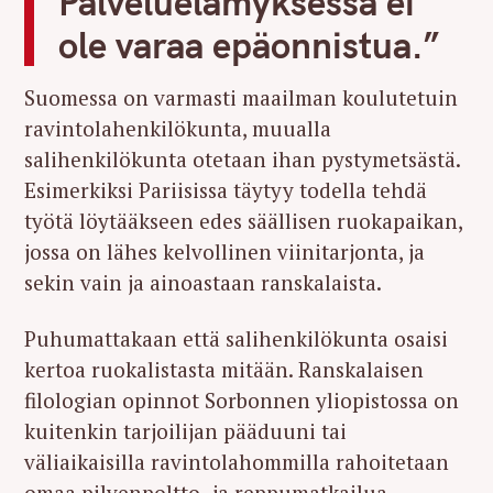
Palveluelämyksessä ei
ole varaa epäonnistua.”
Suomessa on varmasti maailman koulutetuin
ravintolahenkilökunta, muualla
salihenkilökunta otetaan ihan pystymetsästä.
Esimerkiksi Pariisissa täytyy todella tehdä
työtä löytääkseen edes säällisen ruokapaikan,
jossa on lähes kelvollinen viinitarjonta, ja
sekin vain ja ainoastaan ranskalaista.
Puhumattakaan että salihenkilökunta osaisi
kertoa ruokalistasta mitään. Ranskalaisen
filologian opinnot Sorbonnen yliopistossa on
kuitenkin tarjoilijan pääduuni tai
väliaikaisilla ravintolahommilla rahoitetaan
omaa pilvenpoltto- ja reppumatkailua