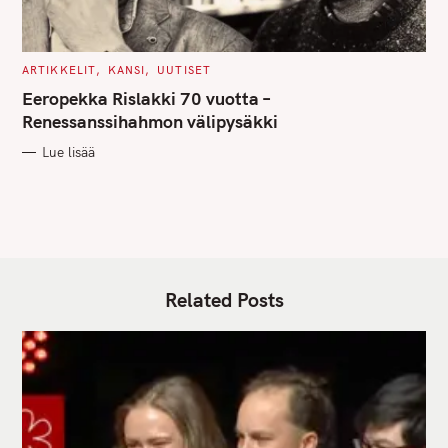
C
ARTIKKELIT
KANSI
UUTISET
A
T
Eeropekka Rislakki 70 vuotta –
E
G
Renessanssihahmon välipysäkki
O
R
Lue lisää
I
E
S
Related Posts