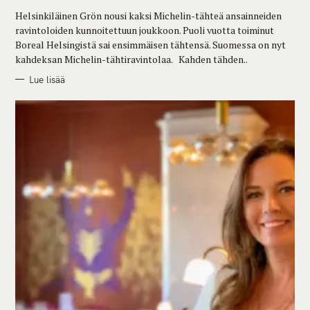
R
Helsinkiläinen Grön nousi kaksi Michelin-tähteä ansainneiden
I
E
ravintoloiden kunnoitettuun joukkoon. Puoli vuotta toiminut
S
Boreal Helsingistä sai ensimmäisen tähtensä. Suomessa on nyt
kahdeksan Michelin-tähtiravintolaa. Kahden tähden..
Lue lisää