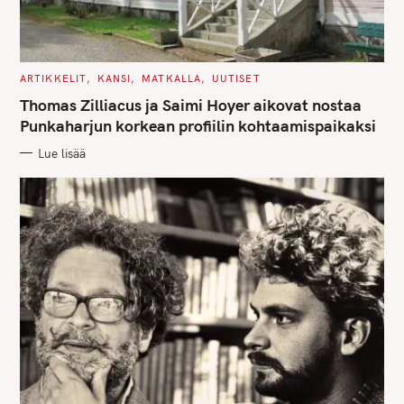
C
ARTIKKELIT
KANSI
MATKALLA
UUTISET
A
T
Thomas Zilliacus ja Saimi Hoyer aikovat nostaa
E
G
Punkaharjun korkean profiilin kohtaamispaikaksi
O
R
Lue lisää
I
E
S