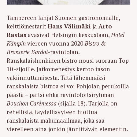
Tampereen lahjat Suomen gastronomialle,
keittiömestarit
Hans Välimäki
ja
Arto
Rastas
avasivat Helsingin keskustaan,
Hotel
Kämpin
viereen vuonna 2020
Bistro &
Brasserie
Bardot
-ravintolan.
Ranskalaishenkinen bistro nousi suoraan Top
10 -sijoille. Jatkomenestys kertoo tason
vakiinnuttamisesta. Tätä lähemmäksi
ranskalaista bistroa ei voi Pohjolan perukoilla
päästä – paitsi ehkä ravintoloitsiryhmän
Bouchon
Carêmessa
(sijalla 18). Tarjolla on
rehellistä, täydellisyyteen hiottua
ranskalaista makumaailmaa, joka saa
vierelleen aina jonkin jännittävän elementin.