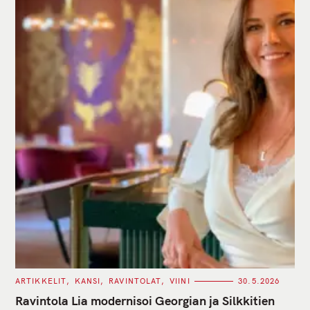
C
ARTIKKELIT
KANSI
RAVINTOLAT
VIINI
30.5.2026
A
T
Ravintola Lia modernisoi Georgian ja Silkkitien
E