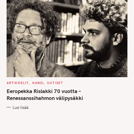
C
ARTIKKELIT
KANSI
UUTISET
A
T
Eeropekka Rislakki 70 vuotta –
E
G
Renessanssihahmon välipysäkki
O
R
Lue lisää
I
E
S