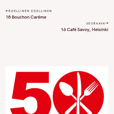
P
EDELLINEN EDELLINEN
o
18 Bouchon Carême
s
SEURAAVA
t
16 Café Savoy, Helsinki
n
a
v
i
g
a
t
i
o
n