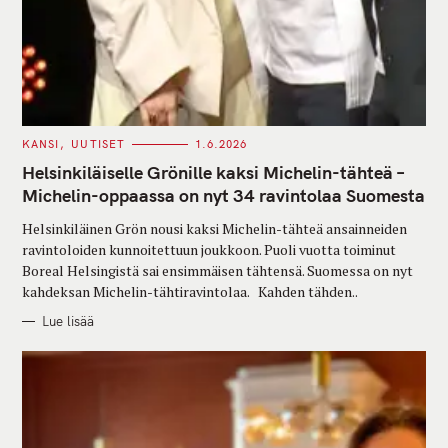
C
KANSI
UUTISET
1.6.2026
A
T
Helsinkiläiselle Grönille kaksi Michelin-tähteä –
E
G
Michelin-oppaassa on nyt 34 ravintolaa Suomesta
O
R
Helsinkiläinen Grön nousi kaksi Michelin-tähteä ansainneiden
I
E
ravintoloiden kunnoitettuun joukkoon. Puoli vuotta toiminut
S
Boreal Helsingistä sai ensimmäisen tähtensä. Suomessa on nyt
kahdeksan Michelin-tähtiravintolaa. Kahden tähden..
Lue lisää