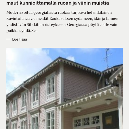
G
maut kunnioittamalla ruoan ja viinin muistia
O
R
Modernisoitua georgialaista ruokaa tarjoava helsinkiläinen
I
E
Ravintola Lia vie meidät Kaukasuksen sydämeen, idän ja lännen
S
yhdistävän Silkkitien risteykseen. Georgiassa pöytä ei ole vain
paikka syödä. Se..
Lue lisää