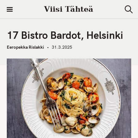
S
Viisi Tähteä
k
S
i
e
a
p
r
17 Bistro Bardot, Helsinki
t
c
h
o
Eeropekka Rislakki
31.3.2025
c
o
n
t
e
n
t