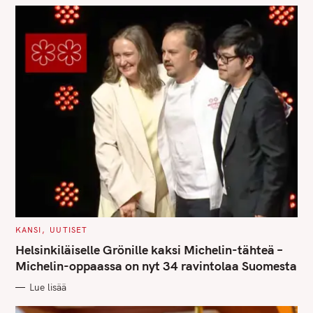
S
C
KANSI
UUTISET
e
A
T
Helsinkiläiselle Grönille kaksi Michelin-tähteä –
E
a
G
Michelin-oppaassa on nyt 34 ravintolaa Suomesta
O
r
R
Lue lisää
I
c
E
S
h