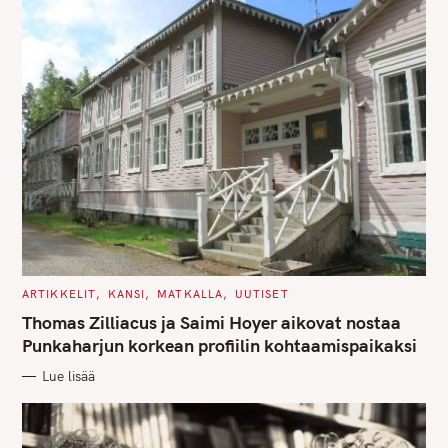
C
ARTIKKELIT
KANSI
MATKALLA
UUTISET
A
T
Thomas Zilliacus ja Saimi Hoyer aikovat nostaa
E
G
Punkaharjun korkean profiilin kohtaamispaikaksi
O
R
Lue lisää
I
E
S