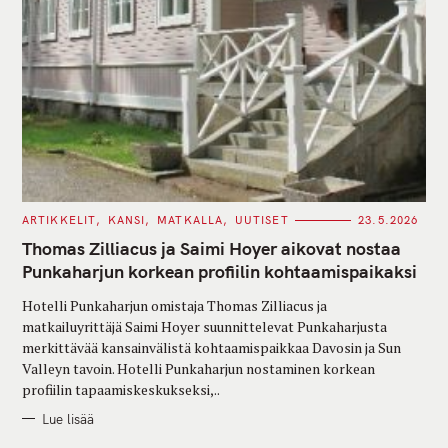
C
ARTIKKELIT
KANSI
MATKALLA
UUTISET
23.5.2026
A
T
Thomas Zilliacus ja Saimi Hoyer aikovat nostaa
E
G
Punkaharjun korkean profiilin kohtaamispaikaksi
O
R
Hotelli Punkaharjun omistaja Thomas Zilliacus ja
I
E
matkailuyrittäjä Saimi Hoyer suunnittelevat Punkaharjusta
S
merkittävää kansainvälistä kohtaamispaikkaa Davosin ja Sun
Valleyn tavoin. Hotelli Punkaharjun nostaminen korkean
profiilin tapaamiskeskukseksi,..
Lue lisää