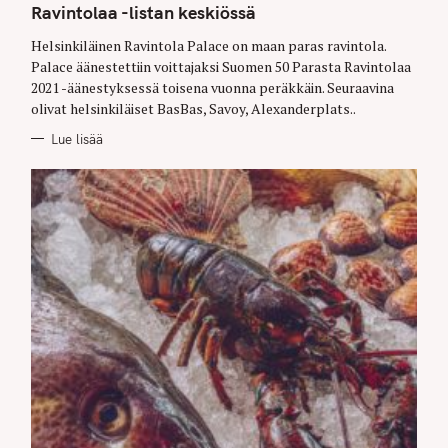
S
Ravintolaa -listan keskiössä
Helsinkiläinen Ravintola Palace on maan paras ravintola.
Palace äänestettiin voittajaksi Suomen 50 Parasta Ravintolaa
2021 -äänestyksessä toisena vuonna peräkkäin. Seuraavina
olivat helsinkiläiset BasBas, Savoy, Alexanderplats..
Lue lisää