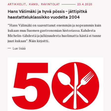
C
ARTIKKELIT
KANSI
RAVINTOLAT
23.4.2020
A
T
Hans Välimäki ja hyvä pössis – jättipitkä
E
G
haastatteluklassikko vuodelta 2004
O
R
”Hans Välimäki on saavuttanut enemmän ja nopeammin kuin
I
E
kukaan muu Suomen gastronomian historiassa. Kahdesta
S
Michelin-tähdestä ja julkisuudesta huolimatta häntä ei tunne
juuri kukaan”. Näin kirjoitti..
Lue lisää