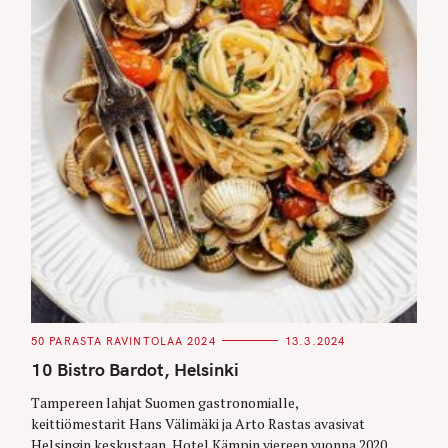
C
50 PARASTA RAVINTOLAA 2024
13.3.2024
A
T
10 Bistro Bardot, Helsinki
E
G
O
Tampereen lahjat Suomen gastronomialle,
R
keittiömestarit Hans Välimäki ja Arto Rastas avasivat
I
E
Helsingin keskustaan, Hotel Kämpin viereen vuonna 2020
S