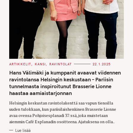
C
ARTIKKELIT
KANSI
RAVINTOLAT
22.1.2025
A
T
Hans Välimäki ja kumppanit avaavat viidennen
E
G
ravintolansa Helsingin keskustaan – Pariisin
O
tunnelmasta inspiroitunut Brasserie Lionne
R
I
haastaa aamiaistarjonnan
E
S
Helsingin keskustan ravintolakenttä saa vapun tienoilla
uuden tulokkaan, kun pariisilaishenkinen Brasserie Lionne
avaa ovensa Pohjoisesplanadi 37:ssä, joka muistetaan
aiemmin Café Esplanadin osoitteena. Ajatuksena on olla..
Lue lisää