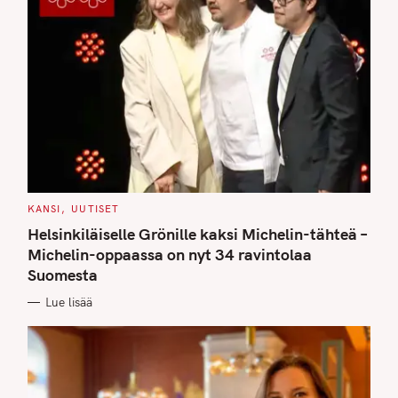
C
KANSI
UUTISET
A
T
Helsinkiläiselle Grönille kaksi Michelin-tähteä –
E
G
Michelin-oppaassa on nyt 34 ravintolaa
O
Suomesta
R
I
E
Lue lisää
S