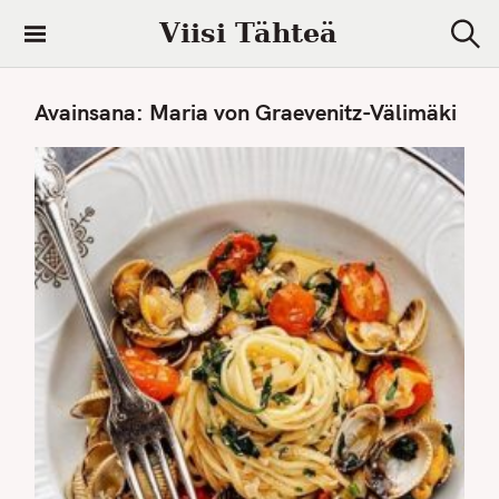
S
Viisi Tähteä
k
S
i
e
a
p
Avainsana:
Maria von Graevenitz-Välimäki
r
t
c
h
o
c
o
n
t
e
n
t