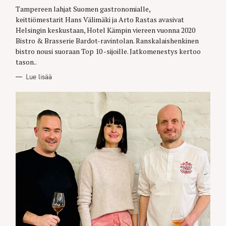
G
O
Tampereen lahjat Suomen gastronomialle,
R
keittiömestarit Hans Välimäki ja Arto Rastas avasivat
I
E
Helsingin keskustaan, Hotel Kämpin viereen vuonna 2020
S
Bistro & Brasserie Bardot-ravintolan. Ranskalaishenkinen
bistro nousi suoraan Top 10 -sijoille. Jatkomenestys kertoo
tason..
Lue lisää