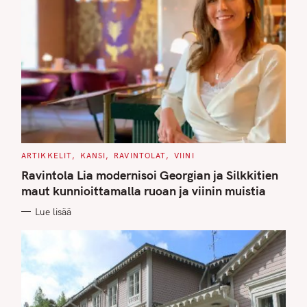
C
ARTIKKELIT
KANSI
RAVINTOLAT
VIINI
A
T
Ravintola Lia modernisoi Georgian ja Silkkitien
E
G
maut kunnioittamalla ruoan ja viinin muistia
O
R
Lue lisää
I
E
S