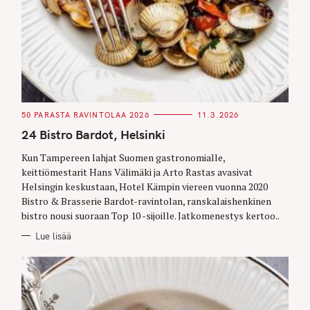
C
50 PARASTA RAVINTOLAA 2026
11.3.2026
A
T
24 Bistro Bardot, Helsinki
E
G
O
Kun Tampereen lahjat Suomen gastronomialle,
R
keittiömestarit Hans Välimäki ja Arto Rastas avasivat
I
E
Helsingin keskustaan, Hotel Kämpin viereen vuonna 2020
S
Bistro & Brasserie Bardot-ravintolan, ranskalaishenkinen
bistro nousi suoraan Top 10 -sijoille. Jatkomenestys kertoo..
Lue lisää