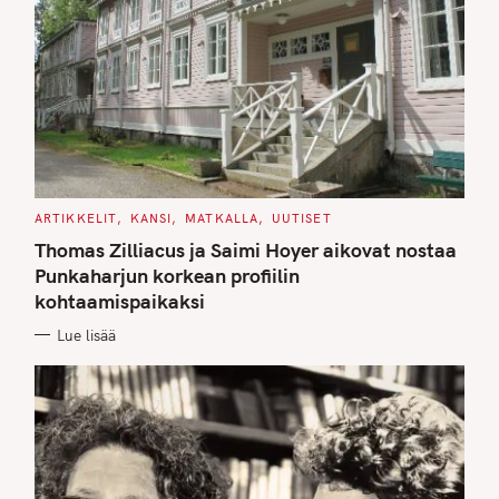
C
ARTIKKELIT
KANSI
MATKALLA
UUTISET
A
T
Thomas Zilliacus ja Saimi Hoyer aikovat nostaa
E
G
Punkaharjun korkean profiilin
O
kohtaamispaikaksi
R
I
E
Lue lisää
S