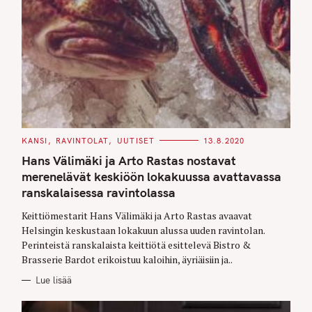
C
KANSI
RAVINTOLAT
UUTISET
13.8.2020
A
T
Hans Välimäki ja Arto Rastas nostavat
E
G
merenelävät keskiöön lokakuussa avattavassa
S
O
ranskalaisessa ravintolassa
R
e
I
E
a
Keittiömestarit Hans Välimäki ja Arto Rastas avaavat
S
Helsingin keskustaan lokakuun alussa uuden ravintolan.
r
Perinteistä ranskalaista keittiötä esittelevä Bistro &
c
Brasserie Bardot erikoistuu kaloihin, äyriäisiin ja..
h
Lue lisää
f
o