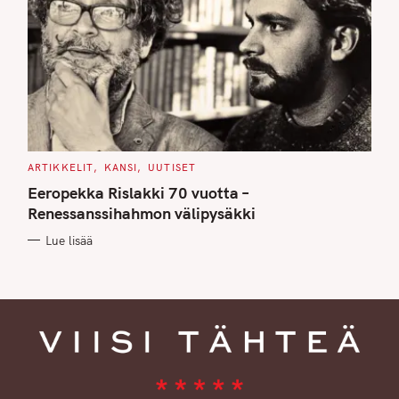
C
ARTIKKELIT
KANSI
UUTISET
A
T
Eeropekka Rislakki 70 vuotta –
E
G
Renessanssihahmon välipysäkki
O
R
Lue lisää
I
E
S