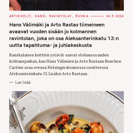
C
ARTIKKELIT
KANSI
RAVINTOLAT
RUOKA
24.5.2024
A
T
Hans Välimäki ja Arto Rastas tiimeineen
E
G
avaavat vuoden sisään jo kolmannen
O
ravintolan, joka on osa Aleksanterinkatu 13:n
R
I
uutta tapahtuma- ja juhlakeskusta
E
S
Ranskalaisen keittiön ystävät saavat elokuussa uuden
kohtauspaikan, kun Hans Välimäen ja Arto Rastaan Bouchon
Carême avaa ovensa Helsingin ikonisessa osoitteessa
Aleksanterinkatu 13. Lisäksi Arto Rastaan..
Lue lisää