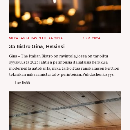
C
50 PARASTA RAVINTOLAA 2024
13.3.2024
A
T
35 Bistro Gina, Helsinki
E
G
O
Gina – The Italian Bistro on ravintola, jossa on tarjoiltu
R
syyskuusta 2023 lähtien perinteisiä italialaisia herkkuja
I
E
moderneilla aatoksilla, mikä tarkoittaa ranskalaisen keittiön
S
tekniikan miksaamista italo-perinteisiin. Puhdashenkisyys..
Lue lisää