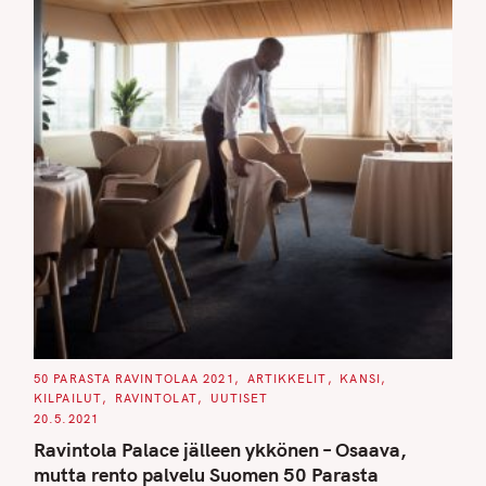
C
50 PARASTA RAVINTOLAA 2021
ARTIKKELIT
KANSI
A
KILPAILUT
RAVINTOLAT
UUTISET
T
E
20.5.2021
G
O
Ravintola Palace jälleen ykkönen – Osaava,
R
I
mutta rento palvelu Suomen 50 Parasta
E