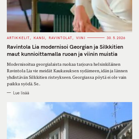
C
ARTIKKELIT
KANSI
RAVINTOLAT
VIINI
30.5.2026
A
T
Ravintola Lia modernisoi Georgian ja Silkkitien
E
G
maut kunnioittamalla ruoan ja viinin muistia
O
R
Modernisoitua georgialaista ruokaa tarjoava helsinkiläinen
I
E
Ravintola Lia vie meidät Kaukasuksen sydämeen, idän ja lännen
S
yhdistävän Silkkitien risteykseen. Georgiassa pöytä ei ole vain
paikka syödä. Se..
Lue lisää