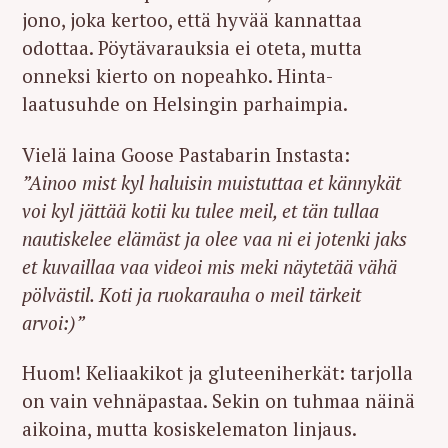
jono, joka kertoo, että hyvää kannattaa
odottaa. Pöytävarauksia ei oteta, mutta
onneksi kierto on nopeahko. Hinta-
laatusuhde on Helsingin parhaimpia.
Vielä laina Goose Pastabarin Instasta:
”Ainoo mist kyl haluisin muistuttaa et kännykät
voi kyl jättää kotii ku tulee meil, et tän tullaa
nautiskelee elämäst ja olee vaa ni ei jotenki jaks
et kuvaillaa vaa videoi mis meki näytetää vähä
pölvästil. Koti ja ruokarauha o meil tärkeit
arvoi:)”
Huom! Keliaakikot ja gluteeniherkät: tarjolla
on vain vehnäpastaa. Sekin on tuhmaa näinä
aikoina, mutta kosiskelematon linjaus.