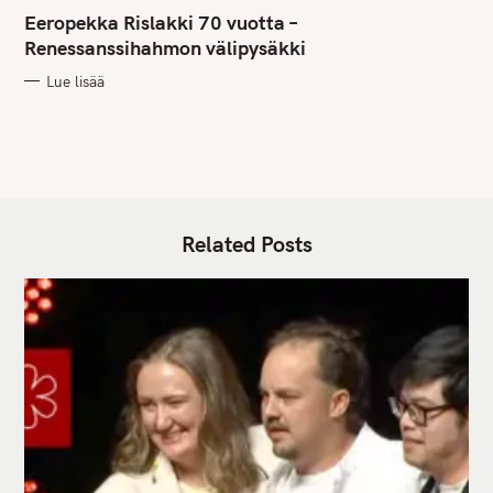
A
T
Eeropekka Rislakki 70 vuotta –
E
G
Renessanssihahmon välipysäkki
O
R
Lue lisää
I
E
S
Related Posts