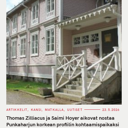
C
ARTIKKELIT
KANSI
MATKALLA
UUTISET
23.5.2026
A
T
Thomas Zilliacus ja Saimi Hoyer aikovat nostaa
E
G
Punkaharjun korkean profiilin kohtaamispaikaksi
O