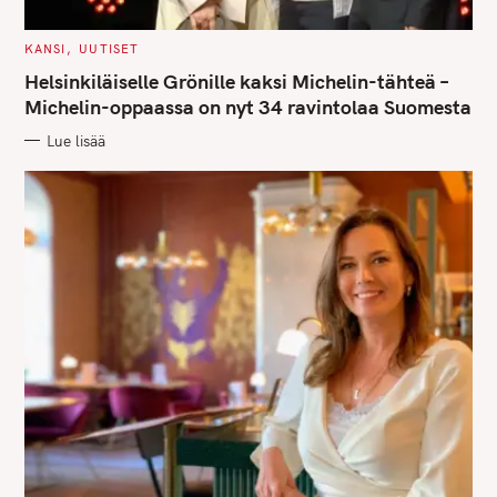
a
r
C
KANSI
UUTISET
c
A
T
Helsinkiläiselle Grönille kaksi Michelin-tähteä –
h
E
G
Michelin-oppaassa on nyt 34 ravintolaa Suomesta
f
O
R
o
Lue lisää
I
E
r
S
: