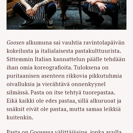
Goosen
alkumuna sai vauhtia ravintolapäivän
kokeilusta ja italialaisesta pastakulttuurista.
Sittemmin Italian kannattelun päälle tehdään
ihan omia koreografioita. Tuloksena on
puritaanisen asenteen rikkovia pikkutuhmia
oivalluksia ja vierähtävä onnenkyynel
silmässä. Pasta on itse tehtyä tuorepastaa.
Eikä kaikki ole edes pastaa, sillä alkuruoat ja
snäksit eivät ole pastaa, mutta samaa leikkiä
kuitenkin.
Pasta on Goosessa välittäjäaine, jonka avulla