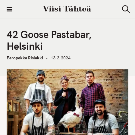
S
Viisi Tähteä
k
S
i
e
a
p
r
42 Goose Pastabar,
t
c
h
o
Helsinki
c
o
Eeropekka Rislakki
13.3.2024
n
t
e
n
t