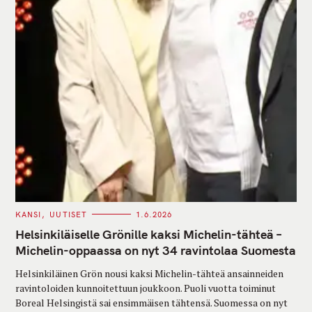
C
KANSI
UUTISET
1.6.2026
A
T
Helsinkiläiselle Grönille kaksi Michelin-tähteä –
E
G
Michelin-oppaassa on nyt 34 ravintolaa Suomesta
O
R
Helsinkiläinen Grön nousi kaksi Michelin-tähteä ansainneiden
I
E
ravintoloiden kunnoitettuun joukkoon. Puoli vuotta toiminut
S
Boreal Helsingistä sai ensimmäisen tähtensä. Suomessa on nyt