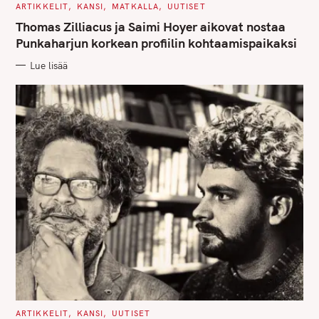
C
ARTIKKELIT
KANSI
MATKALLA
UUTISET
A
T
Thomas Zilliacus ja Saimi Hoyer aikovat nostaa
E
G
Punkaharjun korkean profiilin kohtaamispaikaksi
O
R
Lue lisää
I
E
S
C
ARTIKKELIT
KANSI
UUTISET