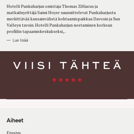
R
Hotelli Punkaharjun omistaja Thomas Zilliacus ja
I
E
matkailuyrittäjä Saimi Hoyer suunnittelevat Punkaharjusta
S
merkittävää kansainvälistä kohtaamispaikkaa Davosin ja Sun
Valleyn tavoin. Hotelli Punkaharjun nostaminen korkean
profiilin tapaamiskeskukseksi,..
Lue lisää
Aiheet
Etusivu