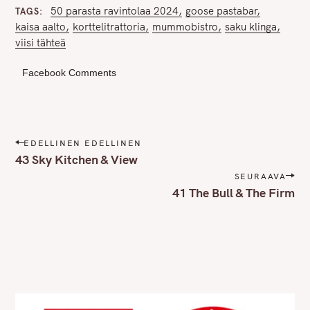
50 parasta ravintolaa 2024
goose pastabar
TAGS
kaisa aalto
korttelitrattoria
mummobistro
saku klinga
viisi tähteä
Facebook Comments
P
EDELLINEN EDELLINEN
o
43 Sky Kitchen & View
s
SEURAAVA
t
41 The Bull & The Firm
n
a
v
i
g
a
t