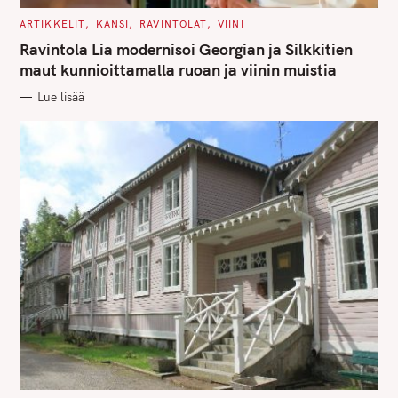
C
ARTIKKELIT
KANSI
RAVINTOLAT
VIINI
A
T
Ravintola Lia modernisoi Georgian ja Silkkitien
E
G
maut kunnioittamalla ruoan ja viinin muistia
O
R
Lue lisää
I
E
S