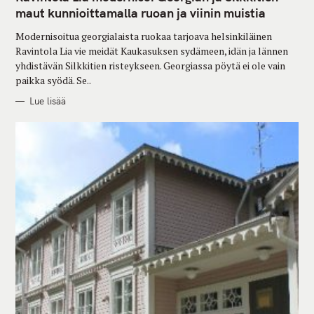
E
G
maut kunnioittamalla ruoan ja viinin muistia
O
R
Modernisoitua georgialaista ruokaa tarjoava helsinkiläinen
I
E
Ravintola Lia vie meidät Kaukasuksen sydämeen, idän ja lännen
S
yhdistävän Silkkitien risteykseen. Georgiassa pöytä ei ole vain
paikka syödä. Se..
Lue lisää