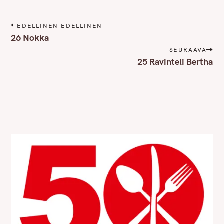
P
EDELLINEN EDELLINEN
o
26 Nokka
s
SEURAAVA
t
25 Ravinteli Bertha
n
a
v
i
g
a
t
i
o
n