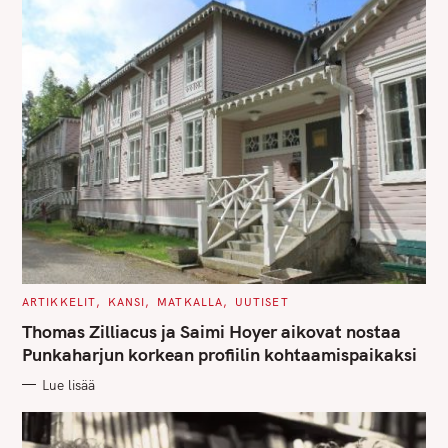
C
ARTIKKELIT
KANSI
MATKALLA
UUTISET
A
T
Thomas Zilliacus ja Saimi Hoyer aikovat nostaa
E
G
Punkaharjun korkean profiilin kohtaamispaikaksi
O
R
Lue lisää
I
E
S