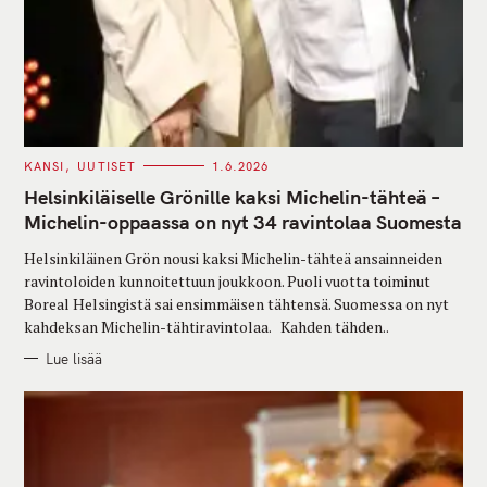
C
KANSI
UUTISET
1.6.2026
A
T
Helsinkiläiselle Grönille kaksi Michelin-tähteä –
E
G
Michelin-oppaassa on nyt 34 ravintolaa Suomesta
O
R
Helsinkiläinen Grön nousi kaksi Michelin-tähteä ansainneiden
I
E
ravintoloiden kunnoitettuun joukkoon. Puoli vuotta toiminut
S
Boreal Helsingistä sai ensimmäisen tähtensä. Suomessa on nyt
kahdeksan Michelin-tähtiravintolaa. Kahden tähden..
Lue lisää