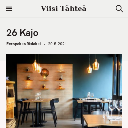
S
Viisi Tähteä
k
S
i
e
a
p
r
26 Kajo
t
c
h
o
Eeropekka Rislakki
20.5.2021
c
o
n
t
e
n
t