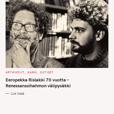
C
ARTIKKELIT
KANSI
UUTISET
A
T
Eeropekka Rislakki 70 vuotta –
E
G
Renessanssihahmon välipysäkki
O
R
Lue lisää
I
E
S