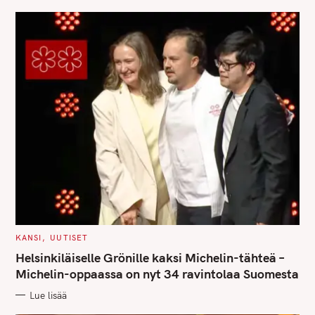
C
KANSI
UUTISET
A
T
Helsinkiläiselle Grönille kaksi Michelin-tähteä –
E
G
Michelin-oppaassa on nyt 34 ravintolaa Suomesta
O
R
Lue lisää
I
E
S