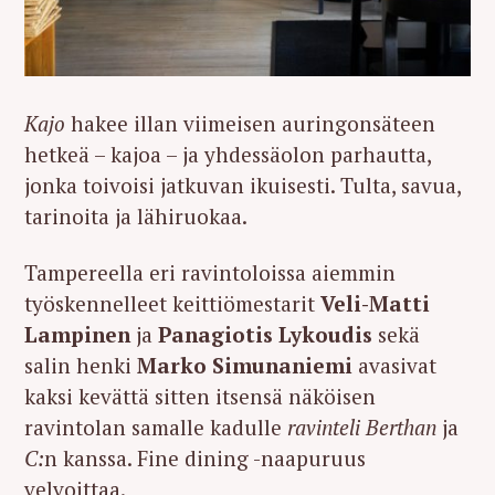
Kajo
hakee illan viimeisen auringonsäteen
hetkeä – kajoa – ja yhdessäolon parhautta,
jonka toivoisi jatkuvan ikuisesti. Tulta, savua,
tarinoita ja lähiruokaa.
Tampereella eri ravintoloissa aiemmin
työskennelleet keittiömestarit
Veli-Matti
Lampinen
ja
Panagiotis Lykoudis
sekä
salin henki
Marko Simunaniemi
avasivat
kaksi kevättä sitten itsensä näköisen
ravintolan samalle kadulle
ravinteli Berthan
ja
C:
n kanssa. Fine dining -naapuruus
velvoittaa.