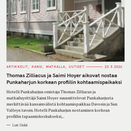
C
ARTIKKELIT
KANSI
MATKALLA
UUTISET
23.5.2026
A
T
Thomas Zilliacus ja Saimi Hoyer aikovat nostaa
E
G
Punkaharjun korkean profiilin kohtaamispaikaksi
O
R
Hotelli Punkaharjun omistaja Thomas Zilliacus ja
I
E
matkailuyrittäjä Saimi Hoyer suunnittelevat Punkaharjusta
S
merkittävää kansainvälistä kohtaamispaikkaa Davosin ja Sun
Valleyn tavoin. Hotelli Punkaharjun nostaminen korkean
profiilin tapaamiskeskukseksi,..
Lue lisää