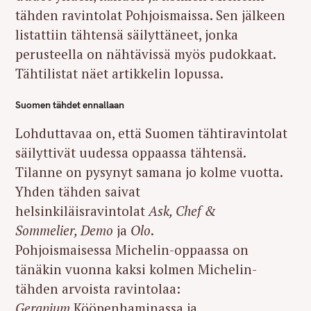
tähden ravintolat Pohjoismaissa. Sen jälkeen
listattiin tähtensä säilyttäneet, jonka
perusteella on nähtävissä myös pudokkaat.
Tähtilistat näet artikkelin lopussa.
Suomen tähdet ennallaan
Lohduttavaa on, että Suomen tähtiravintolat
säilyttivät uudessa oppaassa tähtensä.
Tilanne on pysynyt samana jo kolme vuotta.
Yhden tähden saivat
helsinkiläisravintolat
Ask, Chef &
Sommelier, Demo
ja
Olo
.
Pohjoismaisessa Michelin-oppaassa on
tänäkin vuonna kaksi kolmen Michelin-
tähden arvoista ravintolaa:
Geranium
Kööpenhaminassa ja