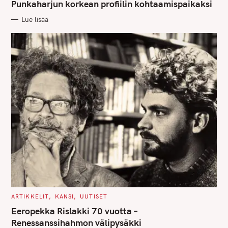
G
Punkaharjun korkean profiilin kohtaamispaikaksi
O
R
Lue lisää
I
E
S
C
ARTIKKELIT
KANSI
UUTISET
A
T
Eeropekka Rislakki 70 vuotta –
E
G
Renessanssihahmon välipysäkki
O