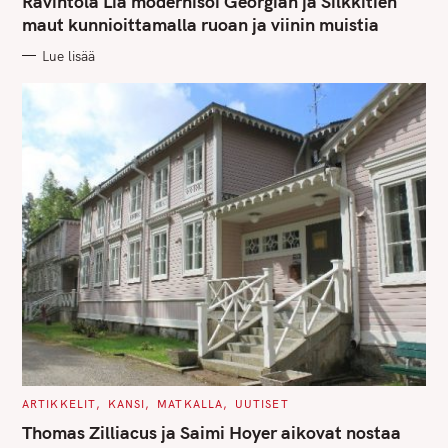
Ravintola Lia modernisoi Georgian ja Silkkitien
E
G
maut kunnioittamalla ruoan ja viinin muistia
O
R
Lue lisää
I
E
S
C
ARTIKKELIT
KANSI
MATKALLA
UUTISET
A
T
Thomas Zilliacus ja Saimi Hoyer aikovat nostaa
E