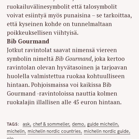
r
ruokailuvälinesymbolit että talosymbolit
c
voivat esiintyä myös punaisina – se tarkoittaa,
h
että kyseinen kohde on tunnelmaltaan
f
poikkeuksellisen viihtyisä.
o
Bib Gourmand
r
Jotkut ravintolat saavat nimensä viereen
:
symbolin nimeltä
Bib Gourmand
, joka kertoo
ravintolan olevan hyvätasoinen ja tarjoavan
huolella valmistettua ruokaa kohtuulliseen
hintaan. Pohjoismaissa voi kaikissa Bib
Gourmand -ravintoloissa nauttia kolmen
ruokalajin illallisen alle 45 euron hintaan.
ask
chef & sommelier
demo
guide michelin
TAGS
michelin
michelin nordic countries
michelin nordic guide
olo