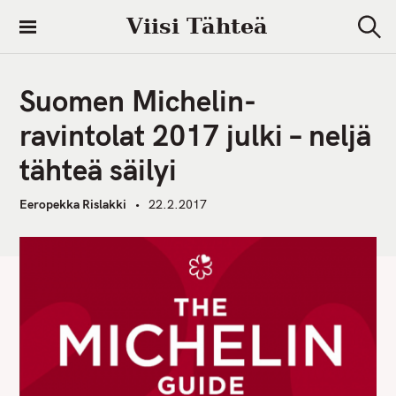
S
Viisi Tähteä
k
S
i
e
a
p
r
Suomen Michelin-
t
c
h
o
ravintolat 2017 julki – neljä
c
tähteä säilyi
o
n
Eeropekka Rislakki
22.2.2017
t
e
n
t