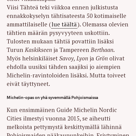
Viisi Tähteä teki viikkoa ennen julkistusta
ennakkokyselyn tähtisateesta 50 kotimaiselle
ammattilaiselle (
lue täältä
). Olemassa olevien
tähtien määrän pysyvyyteen uskottiin.
Tulosten mukaan tähtiä povattiin lisäksi
Turun
Kaskikseen
ja Tampereen
Berthaan
.
Myös helsinkiläiset
Savoy, Lyon
ja
Grön
olivat
ehdolla uusiksi tähden saajiksi jo aiempien
Michelin-ravintoloiden lisäksi. Mutta toiveet
eivät täyttyneet.
Michelin-opas on yhä syvemmällä Pohjoismaissa
Kun ensimmäinen Guide Michelin Nordic
Cities ilmestyi vuonna 2015, se aiheutti
melkoista pettymystä keskittymällä lähinnä
Pohjoismaiden pääkaupunkeihin. Eriytyminen