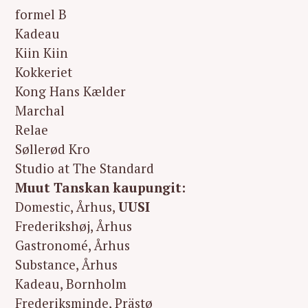
formel B
Kadeau
Kiin Kiin
Kokkeriet
Kong Hans Kælder
Marchal
Relae
Søllerød Kro
Studio at The Standard
Muut Tanskan kaupungit:
Domestic, Århus,
UUSI
Frederikshøj, Århus
Gastronomé, Århus
Substance, Århus
Kadeau, Bornholm
Frederiksminde, Prästø