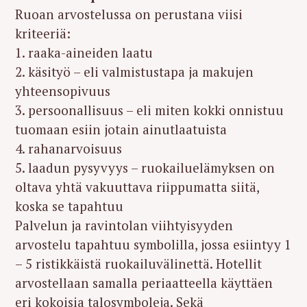
Ruoan arvostelussa on perustana viisi
kriteeriä:
1. raaka-aineiden laatu
2. käsityö – eli valmistustapa ja makujen
yhteensopivuus
3. persoonallisuus – eli miten kokki onnistuu
tuomaan esiin jotain ainutlaatuista
4. rahanarvoisuus
5. laadun pysyvyys – ruokailuelämyksen on
oltava yhtä vakuuttava riippumatta siitä,
koska se tapahtuu
Palvelun ja ravintolan viihtyisyyden
arvostelu tapahtuu symbolilla, jossa esiintyy 1
– 5 ristikkäistä ruokailuvälinettä. Hotellit
S
arvostellaan samalla periaatteella käyttäen
e
eri kokoisia talosymboleja. Sekä
a