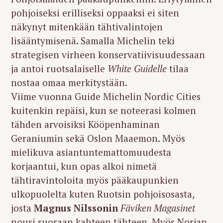
pohjoiseksi erilliseksi oppaaksi ei siten
näkynyt mitenkään tähtivalintojen
lisääntymisenä. Samalla Michelin teki
strategisen virheen konservatiivisuudessaan
ja antoi ruotsalaiselle
White Guidelle
tilaa
nostaa omaa merkitystään.
Viime vuonna Guide Michelin Nordic Cities
kuitenkin repäisi, kun se noteerasi kolmen
tähden arvoisiksi Kööpenhaminan
Geraniumin sekä Oslon Maaemon. Myös
mielikuva asiantuntemattomuudesta
korjaantui, kun opas alkoi nimetä
tähtiravintoloita myös pääkaupunkien
ulkopuolelta kuten Ruotsin pohjoisosasta,
josta
Magnus Nilssonin
Fäviken Magasinet
nousi suoraan kahteen tähteen. Myös Norjan