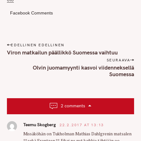
Facebook Comments
P
EDELLINEN EDELLINEN
o
Viron matkailun päällikkö Suomessa vaihtuu
s
SEURAAVA
t
Olvin juomamyynti kasvoi viidenneksellä
n
Suomessa
a
v
i
g
2 comments
a
t
Teemu Skogberg
22.2.2017 AT 13:13
i
o
Missäköhän on Tukholman Mathias Dahlgrenin matsalen
** sekä Frantzen **. Eikai ne nyt kaikkia tähtiään oo