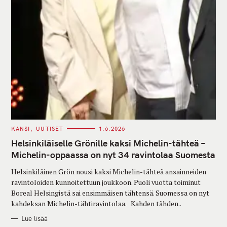
C
KANSI
UUTISET
1.6.2026
A
T
Helsinkiläiselle Grönille kaksi Michelin-tähteä –
E
G
Michelin-oppaassa on nyt 34 ravintolaa Suomesta
O
R
Helsinkiläinen Grön nousi kaksi Michelin-tähteä ansainneiden
I
E
ravintoloiden kunnoitettuun joukkoon. Puoli vuotta toiminut
S
Boreal Helsingistä sai ensimmäisen tähtensä. Suomessa on nyt
kahdeksan Michelin-tähtiravintolaa. Kahden tähden..
Lue lisää