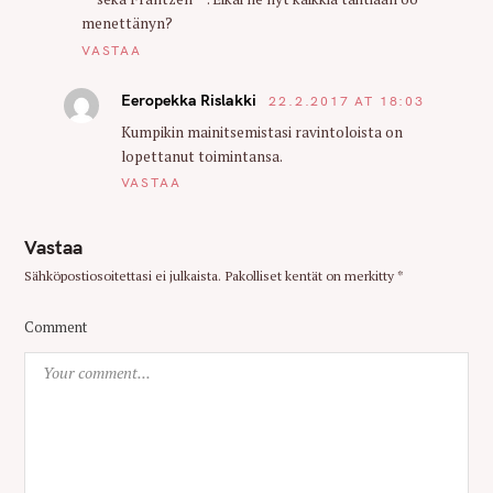
n
menettänyn?
VASTAA
Eeropekka Rislakki
22.2.2017 AT 18:03
Kumpikin mainitsemistasi ravintoloista on
lopettanut toimintansa.
VASTAA
Vastaa
Sähköpostiosoitettasi ei julkaista.
Pakolliset kentät on merkitty
*
Comment