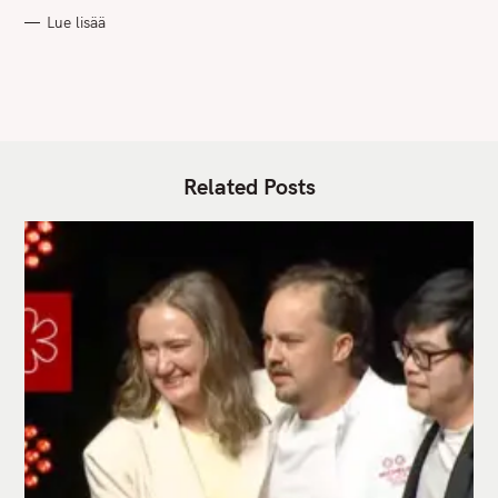
R
Lue lisää
I
E
S
Related Posts