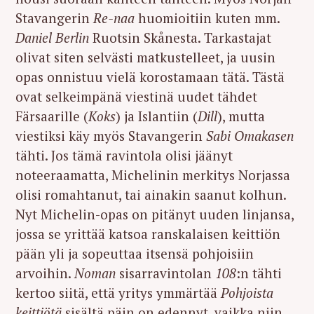
Stavangerin
Re-naa
huomioitiin kuten mm.
Daniel Berlin
Ruotsin Skånesta. Tarkastajat
olivat siten selvästi matkustelleet, ja uusin
opas onnistuu vielä korostamaan tätä. Tästä
ovat selkeimpänä viestinä uudet tähdet
Färsaarille (
Koks
) ja Islantiin (
Dill
), mutta
viestiksi käy myös Stavangerin
Sabi Omakasen
tähti. Jos tämä ravintola olisi jäänyt
noteeraamatta, Michelinin merkitys Norjassa
olisi romahtanut, tai ainakin saanut kolhun.
Nyt Michelin-opas on pitänyt uuden linjansa,
jossa se yrittää katsoa ranskalaisen keittiön
pään yli ja sopeuttaa itsensä pohjoisiin
arvoihin.
Noman
sisarravintolan
108
:n tähti
kertoo siitä, että yritys ymmärtää
Pohjoista
keittiötä
sisältä päin on edennyt, vaikka niin