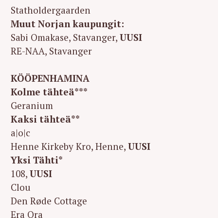
Statholdergaarden
Muut Norjan kaupungit:
Sabi Omakase, Stavanger,
UUSI
RE-NAA, Stavanger
KÖÖPENHAMINA
Kolme tähteä***
Geranium
Kaksi tähteä**
a|o|c
Henne Kirkeby Kro, Henne,
UUSI
Yksi Tähti*
108,
UUSI
Clou
Den Røde Cottage
Era Ora