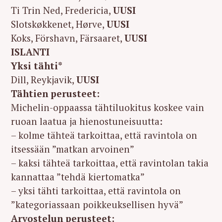
Ti Trin Ned, Fredericia,
UUSI
Slotskøkkenet, Hørve,
UUSI
Koks, Förshavn, Färsaaret,
UUSI
ISLANTI
Yksi tähti*
Dill, Reykjavik,
UUSI
Tähtien perusteet:
Michelin-oppaassa tähtiluokitus koskee vain
ruoan laatua ja hienostuneisuutta:
– kolme tähteä tarkoittaa, että ravintola on
itsessään ”matkan arvoinen”
– kaksi tähteä tarkoittaa, että ravintolan takia
kannattaa ”tehdä kiertomatka”
– yksi tähti tarkoittaa, että ravintola on
”kategoriassaan poikkeuksellisen hyvä”
Arvostelun perusteet: