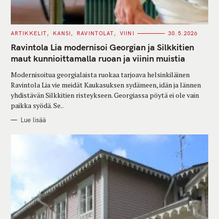
C
ARTIKKELIT
KANSI
RAVINTOLAT
VIINI
30.5.2026
A
T
Ravintola Lia modernisoi Georgian ja Silkkitien
E
G
maut kunnioittamalla ruoan ja viinin muistia
O
R
Modernisoitua georgialaista ruokaa tarjoava helsinkiläinen
I
E
Ravintola Lia vie meidät Kaukasuksen sydämeen, idän ja lännen
S
yhdistävän Silkkitien risteykseen. Georgiassa pöytä ei ole vain
paikka syödä. Se..
Lue lisää