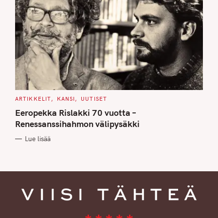
C
ARTIKKELIT
KANSI
UUTISET
A
T
Eeropekka Rislakki 70 vuotta –
E
G
Renessanssihahmon välipysäkki
O
R
Lue lisää
I
E
S