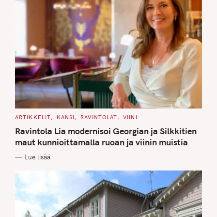
C
ARTIKKELIT
KANSI
RAVINTOLAT
VIINI
A
T
Ravintola Lia modernisoi Georgian ja Silkkitien
E
G
maut kunnioittamalla ruoan ja viinin muistia
O
R
Lue lisää
I
E
S