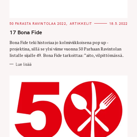
C
50 PARASTA RAVINTOLAA 2022
ARTIKKELIT
18.5.2022
A
T
17 Bona Fide
E
G
O
Bona Fide teki historiaa jo kolmiviikkoisena pop up -
R
projektina, sillä se ylsi viime vuonna 50 Parhaan Ravintolan
I
E
listalle sijalle 49. Bona Fide tarkoittaa: ”aito, vilpittömässä..
S
Lue lisää