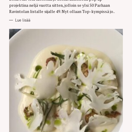
R
projektina neljä vuotta sitten, jolloin se ylsi 50 Parhaan
I
E
Ravintolan listalle sijalle 49. Nyt ollaan Top-kympissä jo..
S
Lue lisää