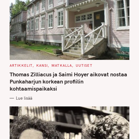
C
ARTIKKELIT
KANSI
MATKALLA
UUTISET
A
T
Thomas Zilliacus ja Saimi Hoyer aikovat nostaa
E
G
Punkaharjun korkean profiilin
O
kohtaamispaikaksi
R
I
E
Lue lisää
S