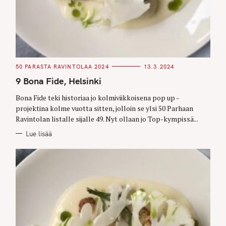
C
50 PARASTA RAVINTOLAA 2024
13.3.2024
A
T
9 Bona Fide, Helsinki
E
G
O
Bona Fide teki historiaa jo kolmiviikkoisena pop up -
R
projektina kolme vuotta sitten, jolloin se ylsi 50 Parhaan
I
E
Ravintolan listalle sijalle 49. Nyt ollaan jo Top-kympissä...
S
Lue lisää