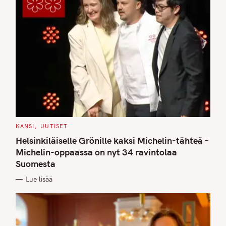
C
KANSI
UUTISET
A
T
Helsinkiläiselle Grönille kaksi Michelin-tähteä –
E
G
Michelin-oppaassa on nyt 34 ravintolaa
O
Suomesta
R
I
E
Lue lisää
S