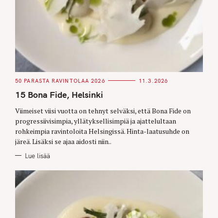
C
50 PARASTA RAVINTOLAA 2026
11.3.2026
A
T
15 Bona Fide, Helsinki
E
G
O
Viimeiset viisi vuotta on tehnyt selväksi, että Bona Fide on
R
progressiivisimpia, yllätyksellisimpiä ja ajattelultaan
I
E
rohkeimpia ravintoloita Helsingissä. Hinta-laatusuhde on
S
järeä. Lisäksi se ajaa aidosti niin..
Lue lisää