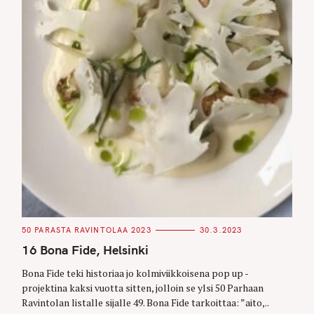
C
50 PARASTA RAVINTOLAA 2023
30.3.2023
A
T
16 Bona Fide, Helsinki
E
G
O
Bona Fide teki historiaa jo kolmiviikkoisena pop up -
R
projektina kaksi vuotta sitten, jolloin se ylsi 50 Parhaan
I
E
Ravintolan listalle sijalle 49. Bona Fide tarkoittaa: ”aito,..
S