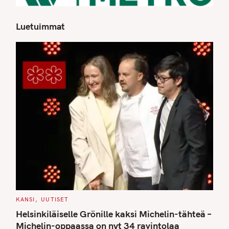
Luetuimmat
C
KANSI
UUTISET
A
T
Helsinkiläiselle Grönille kaksi Michelin-tähteä –
E
G
Michelin-oppaassa on nyt 34 ravintolaa