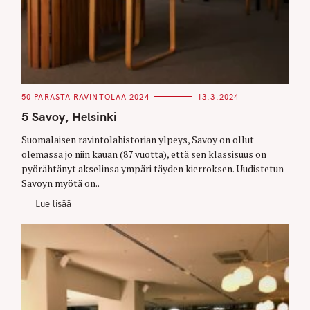
C
50 PARASTA RAVINTOLAA 2024
13.3.2024
A
T
5 Savoy, Helsinki
E
G
O
Suomalaisen ravintolahistorian ylpeys, Savoy on ollut
R
olemassa jo niin kauan (87 vuotta), että sen klassisuus on
I
E
pyörähtänyt akselinsa ympäri täyden kierroksen. Uudistetun
S
Savoyn myötä on..
Lue lisää