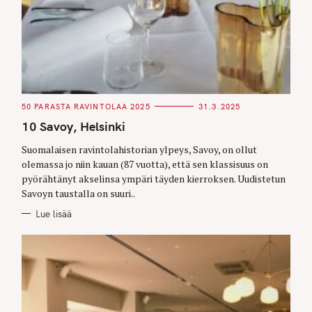
C
50 PARASTA RAVINTOLAA 2025
31.3.2025
A
T
10 Savoy, Helsinki
E
G
O
Suomalaisen ravintolahistorian ylpeys, Savoy, on ollut
R
olemassa jo niin kauan (87 vuotta), että sen klassisuus on
I
E
pyörähtänyt akselinsa ympäri täyden kierroksen. Uudistetun
S
Savoyn taustalla on suuri..
Lue lisää