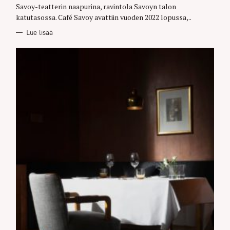
E
Savoy-teatterin naapurina, ravintola Savoyn talon
S
katutasossa. Café Savoy avattiin vuoden 2022 lopussa,..
Lue lisää