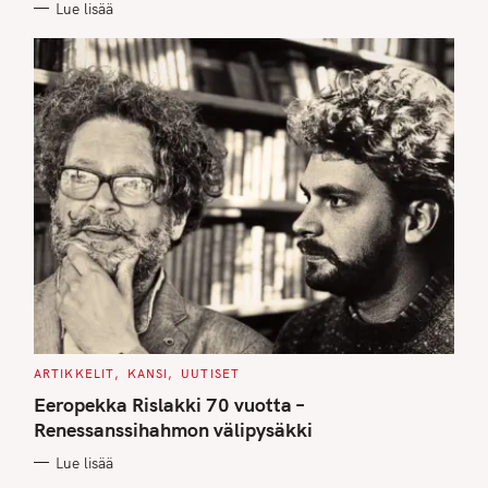
Lue lisää
S
C
ARTIKKELIT
KANSI
UUTISET
A
T
Eeropekka Rislakki 70 vuotta –
E
G
Renessanssihahmon välipysäkki
O
R
Lue lisää
I
E