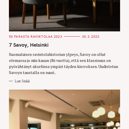
C
50 PARASTA RAVINTOLAA 2023
30.3.2023
A
T
7 Savoy, Helsinki
E
G
O
Suomalaisen ravintolahistorian ylpeys, Savoy on ollut
R
olemassa jo niin kauan (86 vuotta), että sen klassisuus on
I
E
pyörähtänyt akselinsa ympäri täyden kierroksen. Uudistetun
S
Savoyn taustalla on suuri..
Lue lisää