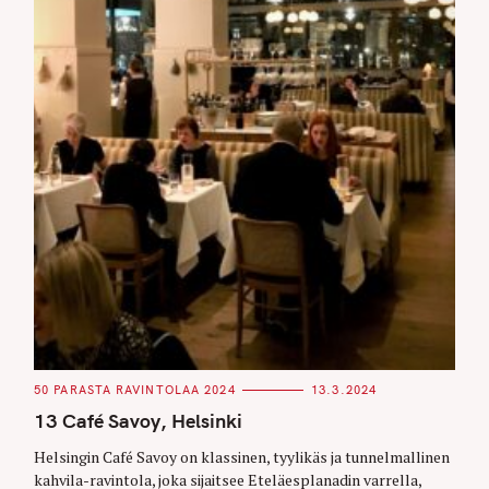
C
50 PARASTA RAVINTOLAA 2024
13.3.2024
A
T
13 Café Savoy, Helsinki
E
G
O
Helsingin Café Savoy on klassinen, tyylikäs ja tunnelmallinen
R
kahvila-ravintola, joka sijaitsee Eteläesplanadin varrella,
I