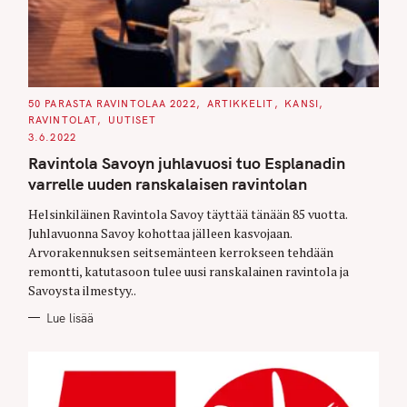
C
50 PARASTA RAVINTOLAA 2022
ARTIKKELIT
KANSI
A
RAVINTOLAT
UUTISET
T
E
3.6.2022
G
O
Ravintola Savoyn juhlavuosi tuo Esplanadin
R
I
varrelle uuden ranskalaisen ravintolan
E
S
Helsinkiläinen Ravintola Savoy täyttää tänään 85 vuotta.
Juhlavuonna Savoy kohottaa jälleen kasvojaan.
Arvorakennuksen seitsemänteen kerrokseen tehdään
remontti, katutasoon tulee uusi ranskalainen ravintola ja
Savoysta ilmestyy..
Lue lisää