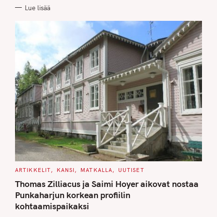
R
Lue lisää
I
E
S
C
ARTIKKELIT
KANSI
MATKALLA
UUTISET
A
T
Thomas Zilliacus ja Saimi Hoyer aikovat nostaa
E
G
Punkaharjun korkean profiilin
O
kohtaamispaikaksi
R
I
E