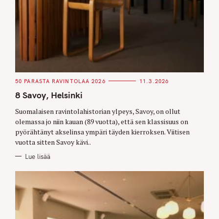
C
50 PARASTA RAVINTOLAA 2026
11.3.2026
A
T
8 Savoy, Helsinki
E
G
O
Suomalaisen ravintolahistorian ylpeys, Savoy, on ollut
R
olemassa jo niin kauan (89 vuotta), että sen klassisuus on
I
E
pyörähtänyt akselinsa ympäri täyden kierroksen. Viitisen
S
vuotta sitten Savoy kävi..
Lue lisää