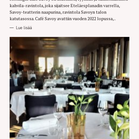
R
kahvila-ravintola, joka sijaitsee Eteläesplanadin varrella,
I
E
Savoy-teatterin naapurina, ravintola Savoyn talon
S
katutasossa. Café Savoy avattiin vuoden 2022 lopussa,..
Lue lisää