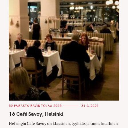
C
50 PARASTA RAVINTOLAA 2025
31.3.2025
A
T
16 Café Savoy, Helsinki
E
G
O
Helsingin Café Savoy on klassinen, tyylikäs ja tunnelmallinen
R