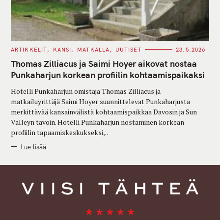
C
ARTIKKELIT
KANSI
MATKALLA
UUTISET
23.5.2026
A
T
Thomas Zilliacus ja Saimi Hoyer aikovat nostaa
E
G
Punkaharjun korkean profiilin kohtaamispaikaksi
O
R
Hotelli Punkaharjun omistaja Thomas Zilliacus ja
I
E
matkailuyrittäjä Saimi Hoyer suunnittelevat Punkaharjusta
S
merkittävää kansainvälistä kohtaamispaikkaa Davosin ja Sun
Valleyn tavoin. Hotelli Punkaharjun nostaminen korkean
profiilin tapaamiskeskukseksi,..
Lue lisää