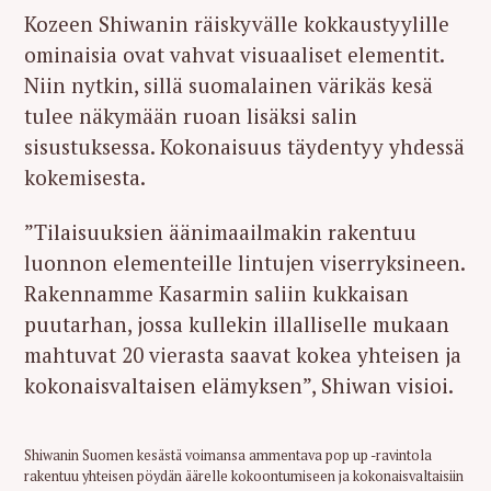
Kozeen Shiwanin räiskyvälle kokkaustyylille
ominaisia ovat vahvat visuaaliset elementit.
Niin nytkin, sillä suomalainen värikäs kesä
tulee näkymään ruoan lisäksi salin
sisustuksessa. Kokonaisuus täydentyy yhdessä
kokemisesta.
”Tilaisuuksien äänimaailmakin rakentuu
luonnon elementeille lintujen viserryksineen.
Rakennamme Kasarmin saliin kukkaisan
puutarhan, jossa kullekin illalliselle mukaan
mahtuvat 20 vierasta saavat kokea yhteisen ja
kokonaisvaltaisen elämyksen”, Shiwan visioi.
Shiwanin Suomen kesästä voimansa ammentava pop up -ravintola
rakentuu yhteisen pöydän äärelle kokoontumiseen ja kokonaisvaltaisiin