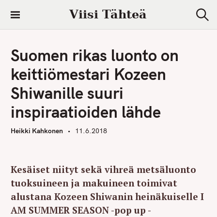
S
Viisi Tähteä
k
S
i
e
a
p
r
Suomen rikas luonto on
t
c
h
o
keittiömestari Kozeen
c
Shiwanille suuri
o
n
inspiraatioiden lähde
t
e
Heikki Kahkonen
11.6.2018
n
t
Kesäiset niityt sekä vihreä metsäluonto
tuoksuineen ja makuineen toimivat
alustana Kozeen Shiwanin heinäkuiselle I
AM SUMMER SEASON -pop up -