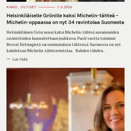
C
KANSI
UUTISET
1.6.2026
A
T
Helsinkiläiselle Grönille kaksi Michelin-tähteä –
E
G
Michelin-oppaassa on nyt 34 ravintolaa Suomesta
O
R
Helsinkiläinen Grön nousi kaksi Michelin-tähteä ansainneiden
I
E
ravintoloiden kunnoitettuun joukkoon. Puoli vuotta toiminut
S
Boreal Helsingistä sai ensimmäisen tähtensä. Suomessa on nyt
kahdeksan Michelin-tähtiravintolaa. Kahden tähden..
Lue lisää