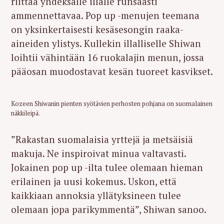
riittää yhdeksälle illalle runsaasti
ammennettavaa. Pop up -menujen teemana
on yksinkertaisesti kesäsesongin raaka-
aineiden ylistys. Kullekin illalliselle Shiwan
loihtii vähintään 16 ruokalajin menun, jossa
pääosan muodostavat kesän tuoreet kasvikset.
Kozeen Shiwanin pienten syötävien perhosten pohjana on suomalainen
näkkileipä.
”Rakastan suomalaisia yrttejä ja metsäisiä
makuja. Ne inspiroivat minua valtavasti.
Jokainen pop up -ilta tulee olemaan hieman
erilainen ja uusi kokemus. Uskon, että
kaikkiaan annoksia yllätyksineen tulee
olemaan jopa parikymmentä”, Shiwan sanoo.