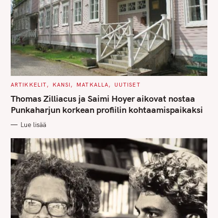
C
ARTIKKELIT
KANSI
MATKALLA
UUTISET
A
T
Thomas Zilliacus ja Saimi Hoyer aikovat nostaa
E
G
Punkaharjun korkean profiilin kohtaamispaikaksi
O
R
Lue lisää
I
E
S