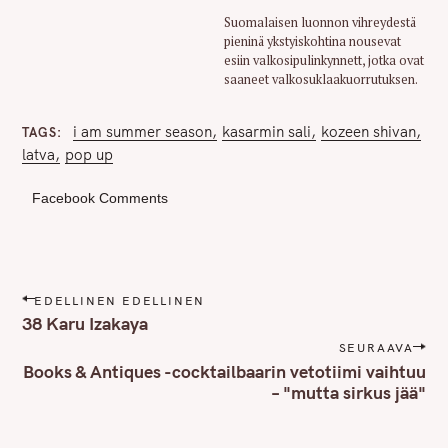
Suomalaisen luonnon vihreydestä
pieninä ykstyiskohtina nousevat
esiin valkosipulinkynnett, jotka ovat
saaneet valkosuklaakuorrutuksen.
i am summer season
kasarmin sali
kozeen shivan
TAGS
latva
pop up
Facebook Comments
P
EDELLINEN EDELLINEN
o
38 Karu Izakaya
s
SEURAAVA
t
Books & Antiques -cocktailbaarin vetotiimi vaihtuu
n
– "mutta sirkus jää"
a
v