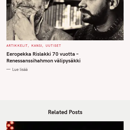
C
ARTIKKELIT
KANSI
UUTISET
A
T
Eeropekka Rislakki 70 vuotta –
E
G
Renessanssihahmon välipysäkki
O
R
Lue lisää
I
E
S
Related Posts