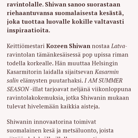
ravintolalle. Shiwan sanoo suorastaan
riehaantuvansa suomalaisesta kesästä,
joka tuottaa luovalle kokille valtavasti
inspiraatioita.
Keittiömestari
Kozeen Shiwan
nostaa
Latva
-
ravintolan tämänkesäisessä pop upissa riman
todella korkealle. Hän muuttaa Helsingin
Kasarmitorin laidalla sijaitsevan
Kasarmin
salin
elämysten puutarhaksi.
I AM SUMMER
SEASON
-illat tarjoavat neljänä viikonloppuna
ravintolakokemuksia, jotka Shiwanin mukaan
tulevat hivelemään kaikkia aisteja.
Shiwanin innovaatorina toimivat
suomalainen kesä ja metsäluonto, joista