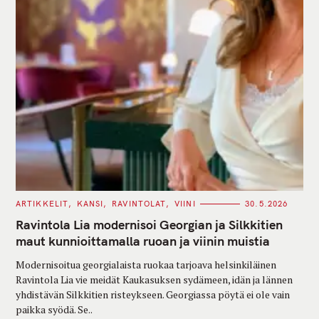
C
ARTIKKELIT
KANSI
RAVINTOLAT
VIINI
30.5.2026
A
T
Ravintola Lia modernisoi Georgian ja Silkkitien
E
G
maut kunnioittamalla ruoan ja viinin muistia
O
R
Modernisoitua georgialaista ruokaa tarjoava helsinkiläinen
I
E
Ravintola Lia vie meidät Kaukasuksen sydämeen, idän ja lännen
S
yhdistävän Silkkitien risteykseen. Georgiassa pöytä ei ole vain
paikka syödä. Se..