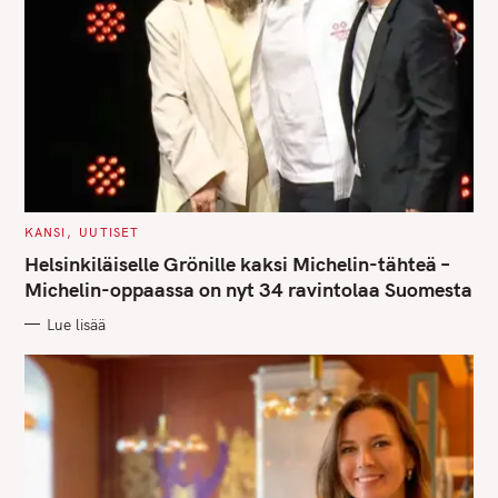
S
e
a
r
c
h
f
o
C
KANSI
UUTISET
A
r
T
Helsinkiläiselle Grönille kaksi Michelin-tähteä –
E
:
G
Michelin-oppaassa on nyt 34 ravintolaa Suomesta
O
R
Lue lisää
I
E
S