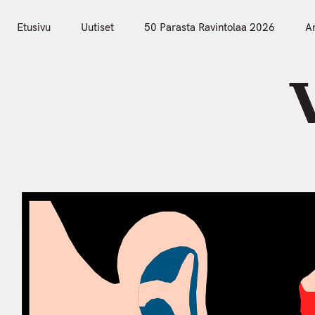
S
k
Etusivu
Uutiset
50 Parasta Ravintolaa 2026
Ar
i
Etusivu
Uutiset
p
t
o
c
o
n
t
e
n
t