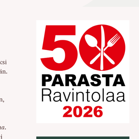
ksi
än.
n,
ma
.
i