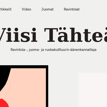
tikkelit
Video
Juomat
Ravintolat
50 Parasta Ravintolaa 2026
Artikkelit
Video
Viisi Tähte
Ravintola-, juoma- ja ruokakulttuurin äänenkannattaja