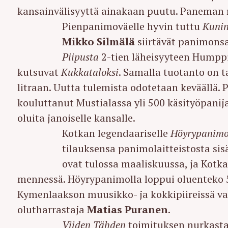
kansainvälisyyttä ainakaan puutu. Paneman r
Pienpanimoväelle hyvin tuttu
Kuni
Mikko Silmälä
siirtävät panimons
Piipusta
2-tien läheisyyteen Humppi
kutsuvat
Kukkataloksi
. Samalla tuotanto on t
litraan. Uutta tulemista odotetaan keväällä
kouluttanut Mustialassa yli 500 käsityöpanija
oluita janoiselle kansalle.
Kotkan legendaariselle
Höyrypanimo
tilauksensa panimolaitteistosta si
ovat tulossa maaliskuussa, ja Kot
mennessä. Höyrypanimolla loppui oluenteko 
Kymenlaakson muusikko- ja kokkipiireissä v
olutharrastaja
Matias Puranen
.
Viiden Tähden
toimituksen nurkasta