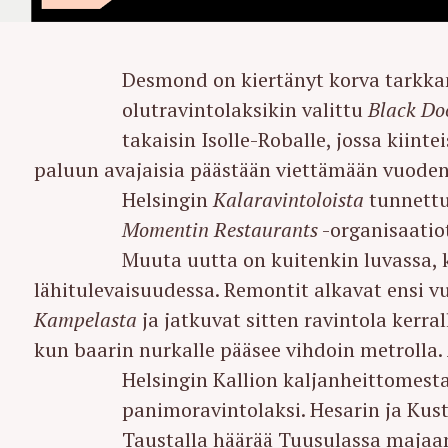
Desmond on kiertänyt korva tarkkan
olutravintolaksikin valittu
Black Do
takaisin Isolle-Roballe, jossa kiint
paluun avajaisia päästään viettämään vuoden
Helsingin
Kalaravintoloista
tunnett
Momentin Restaurants
-organisaatiot
Muuta uutta on kuitenkin luvassa, 
lähitulevaisuudessa. Remontit alkavat ensi 
Kampelasta
ja jatkuvat sitten ravintola ker
kun baarin nurkalle pääsee vihdoin metrolla.
Helsingin Kallion kaljanheittomest
panimoravintolaksi. Hesarin ja Ku
Taustalla häärää Tuusulassa majaa