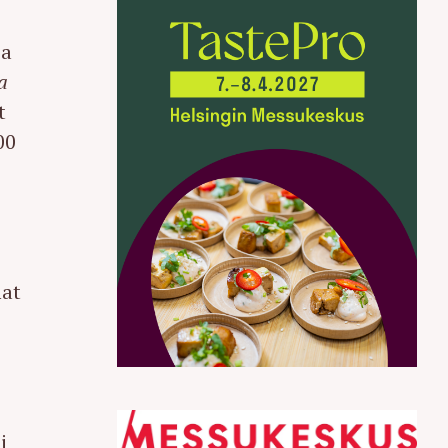
ja
a
t
00
mat
i