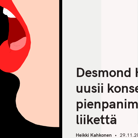
Desmond H
uusii kons
pienpanim
liikettä
Heikki Kahkonen
29.11.2