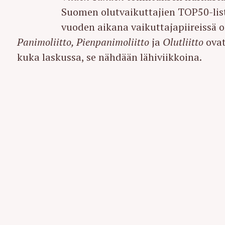
Suomen olutvaikuttajien TOP50-lista.
vuoden aikana vaikuttajapiireissä 
Panimoliitto,
Pienpanimoliitto
ja
Olutliitto
ovat
kuka laskussa, se nähdään lähiviikkoina.
S
e
a