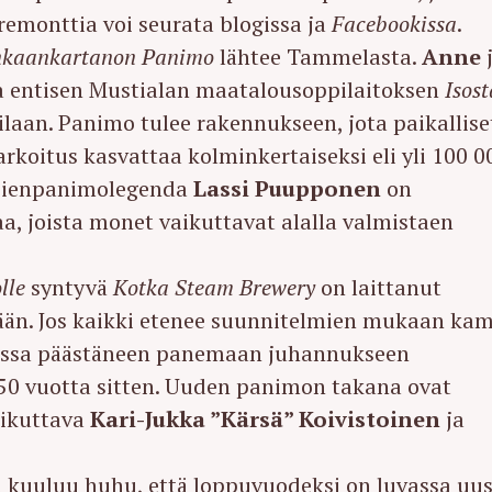
emonttia voi seurata blogissa ja
Facebookissa
.
nkaankartanon Panimo
lähtee Tammelasta.
Anne
a entisen Mustialan maatalousoppilaitoksen
Isost
laan. Panimo tulee rakennukseen, jota paikallise
arkoitus kasvattaa kolminkertaiseksi eli yli 100 0
. Pienpanimolegenda
Lassi Puupponen
on
a, joista monet vaikuttavat alalla valmistaen
lle
syntyvä
Kotka Steam Brewery
on laittanut
sään. Jos kaikki etenee suunnitelmien mukaan ka
kassa päästäneen panemaan juhannukseen
50 vuotta sitten. Uuden panimon takana ovat
aikuttava
Kari-Jukka ”Kärsä” Koivistoinen
ja
 kuuluu huhu, että loppuvuodeksi on luvassa uus