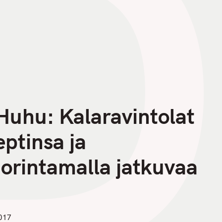
D
uhu: Kalaravintolat
eptinsa ja
orintamalla jatkuvaa
017