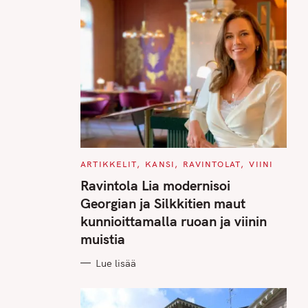
C
ARTIKKELIT
KANSI
RAVINTOLAT
VIINI
A
T
Ravintola Lia modernisoi
E
G
Georgian ja Silkkitien maut
O
R
kunnioittamalla ruoan ja viinin
I
E
muistia
S
Lue lisää