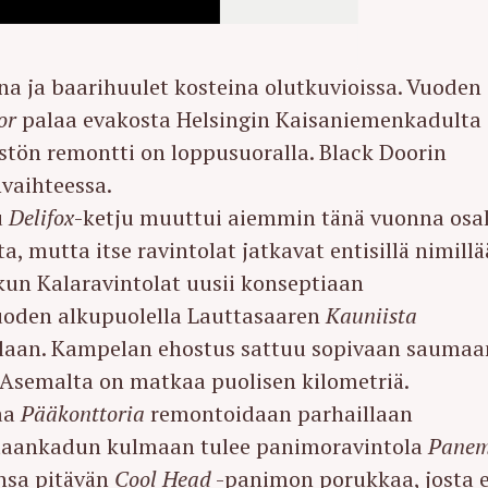
a ja baarihuulet kosteina olutkuvioissa. Vuoden
or
palaa evakosta Helsingin Kaisaniemenkadulta
eistön remontti on loppusuoralla. Black Doorin
vaihteessa.
u
Delifox
-ketju muuttui aiemmin tänä vuonna osa
a, mutta itse ravintolat jatkavat entisillä nimillä
kun Kalaravintolat uusii konseptiaan
vuoden alkupuolella Lauttasaaren
Kauniista
rallaan. Kampelan ehostus sattuu sopivaan saumaa
 Asemalta on matkaa puolisen kilometriä.
aa
Pääkonttoria
remontoidaan parhaillaan
staankadun kulmaan tulee panimoravintola
Pane
nsa pitävän
Cool Head
-panimon porukkaa, josta e