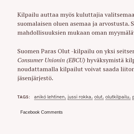
Kilpailu auttaa myös kuluttajia valitsemaa
suomalaisen oluen asemaa ja arvostusta. S
mahdollisuuksien mukaan oman myymäläv
Suomen Paras Olut -kilpailu on yksi seits
Consumer Unionin (EBCU)
hyväksymistä kilpa
noudattamalla kilpailut voivat saada liit
jäsenjärjestö.
anikó lehtinen
jussi rokka
olut
olutkilpailu
TAGS
Facebook Comments