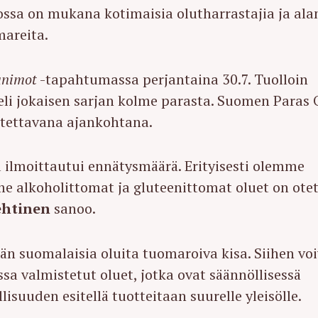
ossa on mukana kotimaisia olutharrastajia ja ala
mareita.
animot
-tapahtumassa perjantaina 30.7. Tuolloin
, eli jokaisen sarjan kolme parasta. Suomen Paras 
tettavana ajankohtana.
a ilmoittautui ennätysmäärä. Erityisesti olemme
me alkoholittomat ja gluteenittomat oluet on ote
ehtinen
sanoo.
n suomalaisia oluita tuomaroiva kisa. Siihen voi
a valmistetut oluet, jotka ovat säännöllisessä
suuden esitellä tuotteitaan suurelle yleisölle.