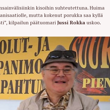
sainvälisiinkin kisoihin suhteutettuna. Huima
anisaatiolle, mutta kokenut porukka saa kyllä
i”, kilpailun päätuomari
Jussi Rokka
uskoo.