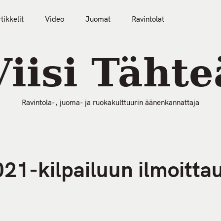
tikkelit
Video
Juomat
Ravintolat
50 Parasta Ravintolaa 2026
Artikkelit
Video
Viisi Tähte
Ravintola-, juoma- ja ruokakulttuurin äänenkannattaja
21-kilpailuun ilmoitta