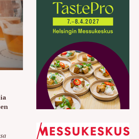
ia
men
ssa