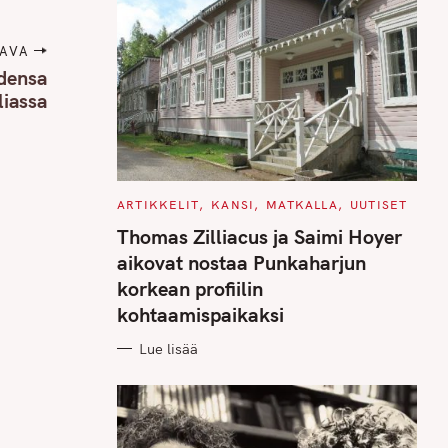
AVA
idensa
liassa
C
ARTIKKELIT
KANSI
MATKALLA
UUTISET
A
T
Thomas Zilliacus ja Saimi Hoyer
E
G
aikovat nostaa Punkaharjun
O
R
korkean profiilin
I
E
kohtaamispaikaksi
S
Lue lisää