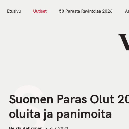
S
k
Etusivu
Uutiset
50 Parasta Ravintolaa 2026
Ar
i
Etusivu
Uutiset
p
t
o
c
o
n
S
t
e
n
Suomen Paras Olut 20
t
oluita ja panimoita
Heikki Kahkonen
6.7.2021