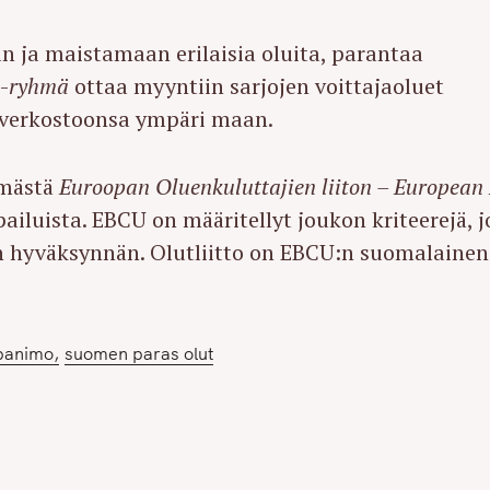
n ja maistamaan erilaisia oluita, parantaa
-
ryhmä
ottaa myyntiin sarjojen voittajaoluet
erkostoonsa ympäri maan.
emästä
Euroopan Oluenkuluttajien liiton – European
iluista. EBCU on määritellyt joukon kriteerejä, j
on hyväksynnän. Olutliitto on EBCU:n suomalainen
panimo
suomen paras olut