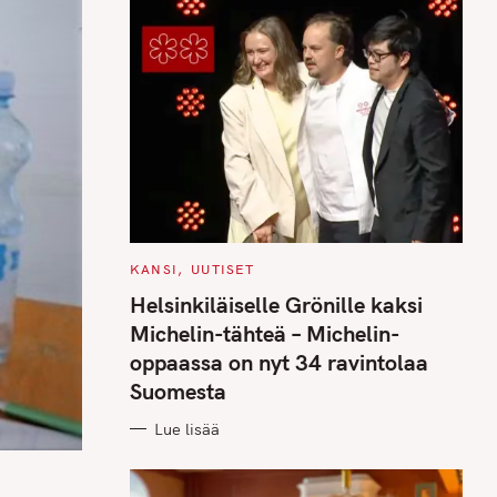
C
KANSI
UUTISET
A
T
Helsinkiläiselle Grönille kaksi
E
G
Michelin-tähteä – Michelin-
O
R
oppaassa on nyt 34 ravintolaa
I
E
Suomesta
S
Lue lisää