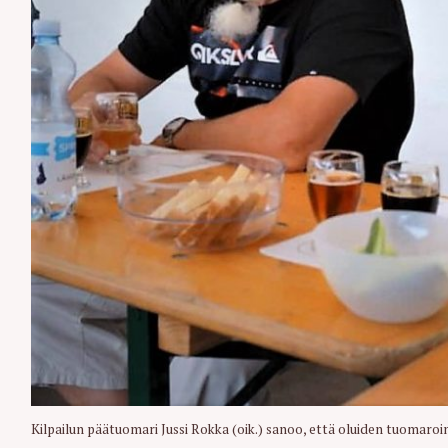
r
c
h
f
o
r
:
Kilpailun päätuomari Jussi Rokka (oik.) sanoo, että oluiden tuomaroi