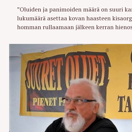
”Oluiden ja panimoiden määrä on suuri kan
lukumäärä asettaa kovan haasteen kisaorg
homman rullaamaan jälkeen kerran hienost
S
e
a