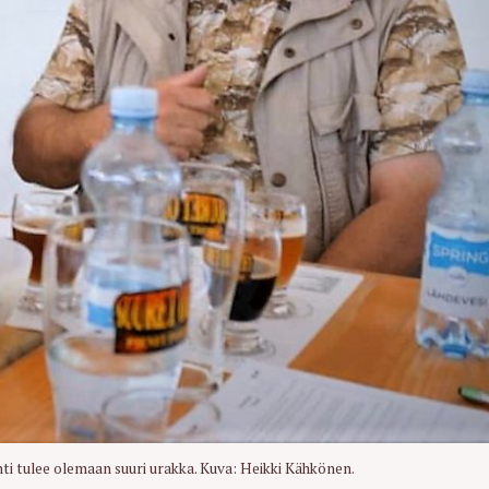
Press Esc to cancel.
nti tulee olemaan suuri urakka. Kuva: Heikki Kähkönen.