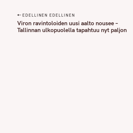
P
EDELLINEN EDELLINEN
o
Viron ravintoloiden uusi aalto nousee –
Tallinnan ulkopuolella tapahtuu nyt paljon
s
t
n
a
v
i
g
a
t
i
o
n