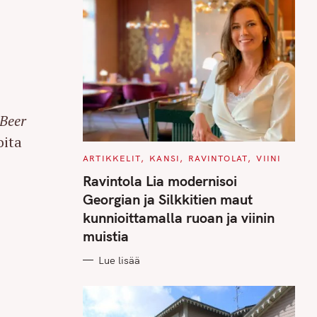
 Beer
oita
C
ARTIKKELIT
KANSI
RAVINTOLAT
VIINI
A
T
Ravintola Lia modernisoi
E
G
Georgian ja Silkkitien maut
O
R
kunnioittamalla ruoan ja viinin
I
E
muistia
S
Lue lisää