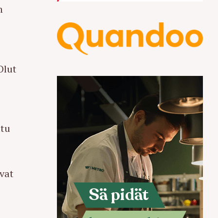
n
Olut
ttu
vat