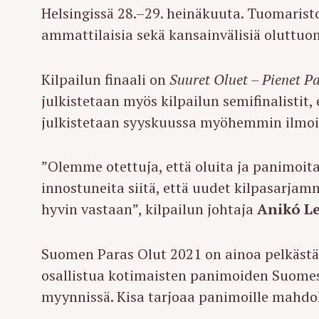
Helsingissä 28.–29. heinäkuuta. Tuomarist
ammattilaisia sekä kansainvälisiä oluttuo
Kilpailun finaali on
Suuret Oluet – Pienet P
julkistetaan myös kilpailun semifinalistit
julkistetaan syyskuussa myöhemmin ilmoi
”Olemme otettuja, että oluita ja panimoit
innostuneita siitä, että uudet kilpasarjam
hyvin vastaan”, kilpailun johtaja
Anikó L
Suomen Paras Olut 2021 on ainoa pelkästää
osallistua kotimaisten panimoiden Suomess
myynnissä. Kisa tarjoaa panimoille mahdolli