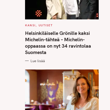
C
KANSI
UUTISET
A
T
Helsinkiläiselle Grönille kaksi
E
G
Michelin-tähteä – Michelin-
O
R
oppaassa on nyt 34 ravintolaa
I
E
Suomesta
S
Lue lisää