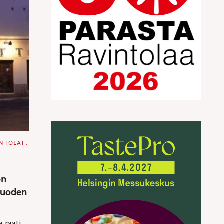
INTOLAT
on
 vuoden
a raati