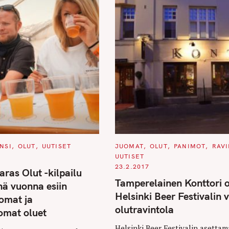
C
NSI
OLUT
UUTISET
JUOMAT
OLUT
PANIMOT
RAV
A
UUTISET
T
E
23.2.2017
ras Olut -kilpailu
G
O
Tamperelainen Konttori 
nä vuonna esiin
R
I
Helsinki Beer Festivalin
tomat ja
E
S
olutravintola
tomat oluet
Helsinki Beer Festivalin asettam