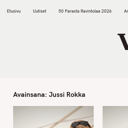
S
Etusivu
Uutiset
k
Etusivu
Uutiset
50 Parasta Ravintolaa 2026
Ar
i
p
t
o
c
o
n
t
e
n
Avainsana:
Jussi Rokka
t