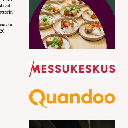
laksi
ttorin.
osaavaa
 20