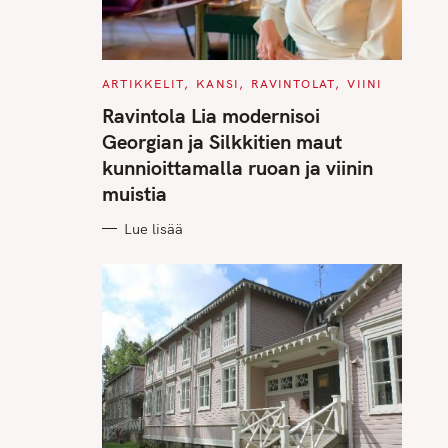
C
ARTIKKELIT
KANSI
RAVINTOLAT
VIINI
A
T
Ravintola Lia modernisoi
E
G
Georgian ja Silkkitien maut
O
R
kunnioittamalla ruoan ja viinin
I
E
muistia
S
Lue lisää