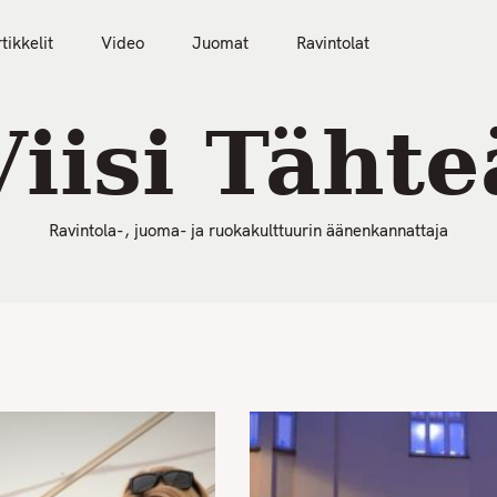
50 Parasta Ravintolaa 2026
Artikkelit
Video
tikkelit
Video
Juomat
Ravintolat
Viisi Tähte
Ravintola-, juoma- ja ruokakulttuurin äänenkannattaja