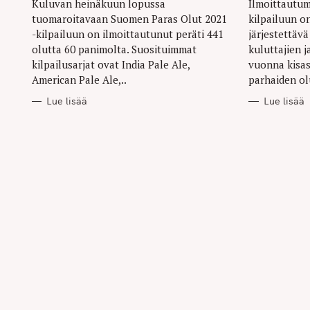
Kuluvan heinäkuun lopussa
Ilmoittautu
tuomaroitavaan Suomen Paras Olut 2021
kilpailuun o
-kilpailuun on ilmoittautunut peräti 441
järjestettävä
olutta 60 panimolta. Suosituimmat
kuluttajien j
kilpailusarjat ovat India Pale Ale,
vuonna kisa
American Pale Ale,..
parhaiden ol
Lue lisää
Lue lisää