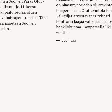
minen Suomen Paras Olut -
on nimennyt Vuoden olutravinto
n alkanut Jo 11. kerran
tamperelaisen Olutravintola Kon
 kilpailu seuraa oluen
Valiitsijat arvostavat erityisesti
a valmistajien trendejä. Tänä
Konttorin laajaa valikoimaa ja 
ssa nimetään Suomen
henkilökuntaa. Tampereella liki
uiden..
vuotta..
Lue lisää