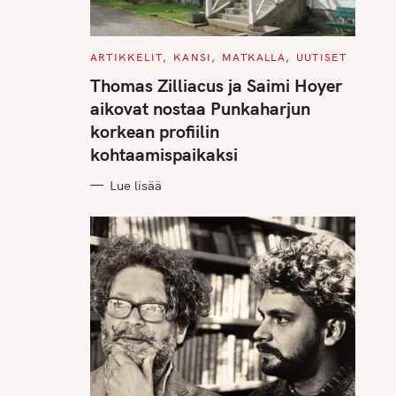
C
ARTIKKELIT
KANSI
MATKALLA
UUTISET
A
T
Thomas Zilliacus ja Saimi Hoyer
E
G
aikovat nostaa Punkaharjun
O
R
korkean profiilin
I
E
kohtaamispaikaksi
S
Lue lisää