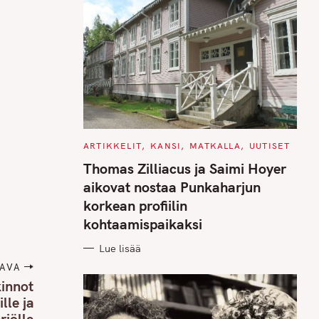
C
ARTIKKELIT
KANSI
MATKALLA
UUTISET
A
T
Thomas Zilliacus ja Saimi Hoyer
E
G
aikovat nostaa Punkaharjun
O
R
korkean profiilin
I
E
kohtaamispaikaksi
S
Lue lisää
AVA
kinnot
lle ja
riölle