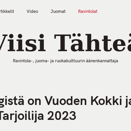
tikkelit
Video
Juomat
Ravintolat
50 Parasta Ravintolaa 2026
Artikkelit
Video
Viisi Tähte
Ravintola-, juoma- ja ruokakulttuurin äänenkannattaja
gistä on Vuoden Kokki j
arjoilija 2023