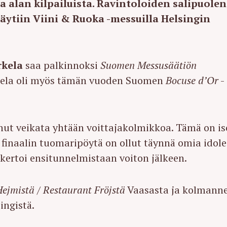
ta alan kilpailuista. Ravintoloiden salipuolen
äytiin Viini & Ruoka -messuilla Helsingin
kela
saa palkinnoksi
Suomen Messusäätiön
kela oli myös tämän vuoden Suomen
Bocuse d’Or
-
sannut veikata yhtään voittajakolmikkoa. Tämä on is
ä finaalin tuomaripöytä on ollut täynnä omia idole
 kertoi ensitunnelmistaan voiton jälkeen.
ejmistä / Restaurant Fröjstä
Vaasasta ja kolmanne
ingistä.