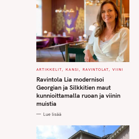
C
ARTIKKELIT
KANSI
RAVINTOLAT
VIINI
A
T
Ravintola Lia modernisoi
E
G
Georgian ja Silkkitien maut
O
R
kunnioittamalla ruoan ja viinin
I
E
muistia
S
Lue lisää