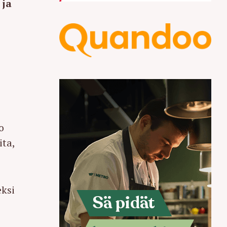
 ja
o
ita,
ksi