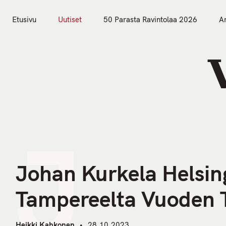
S
k
Etusivu
Uutiset
50 Parasta Ravintolaa 2026
Ar
i
Etusivu
Uutiset
p
t
o
c
o
n
J
t
e
n
Johan Kurkela Helsin
t
Tampereelta Vuoden T
Heikki Kahkonen
28.10.2023