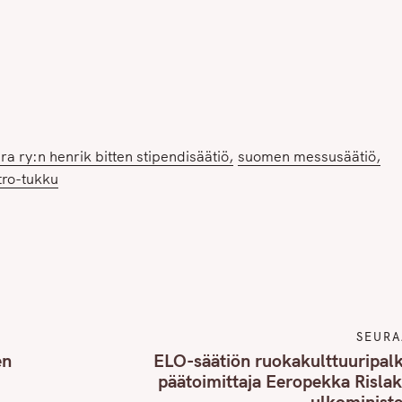
a ry:n henrik bitten stipendisäätiö
suomen messusäätiö
tro-tukku
SEURA
en
ELO-säätiön ruokakulttuuripal
päätoimittaja Eeropekka Rislaki
ulkoministe