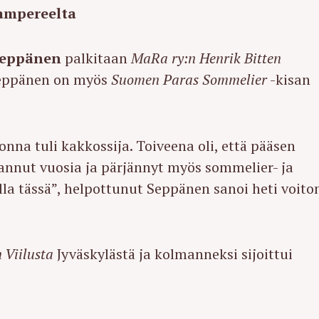
Tampereelta
Seppänen
palkitaan
MaRa ry:n Henrik Bitten
Seppänen on myös
Suomen Paras Sommelier
-kisan
onna tuli kakkossija. Toiveena oli, että pääsen
annut vuosia ja
pärjännyt myös sommelier- ja
lla tässä”, helpottunut Seppänen sanoi heti voito
 Viilusta
Jyväskylästä ja kolmanneksi sijoittui