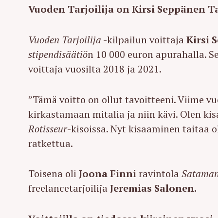
Vuoden Tarjoilija on Kirsi Seppänen 
Vuoden Tarjoilija
-kilpailun voittaja
Kirsi 
stipendisäätiö
n 10 000 euron apurahalla. 
voittaja vuosilta 2018 ja 2021.
”Tämä voitto on ollut tavoitteeni. Viime vu
kirkastamaan mitalia ja niin kävi.
Olen kis
Rotisseur
-kisoissa. Nyt kisaaminen taitaa o
ratkettua.
Toisena oli
Joona Finni
ravintola
Sataman
freelancetarjoilija
Jeremias Salonen.
S
e
a