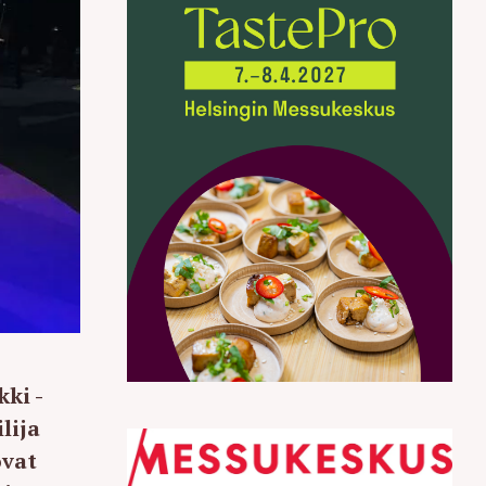
kki -
lija
ovat