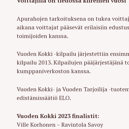
Voittajilla on tiedossa kiireinen vuosi
r
c
Apurahojen tarkoituksena on tukea voitta
h
aikana voittajat pääsevät erilaisiin edust
f
toimijoiden kanssa.
o
r
:
Vuoden Kokki -kilpailu järjestettiin ensim
kilpailu 2013. Kilpailujen pääjärjestäjänä 
kumppaniverkoston kanssa.
Vuoden Kokki- ja Vuoden Tarjoilija -tuote
edistämissäätiö ELO.
Vuoden Kokki 2023 finalistit:
Ville Korhonen – Ravintola Savoy