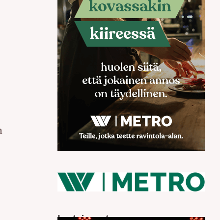
n
Luetuimmat