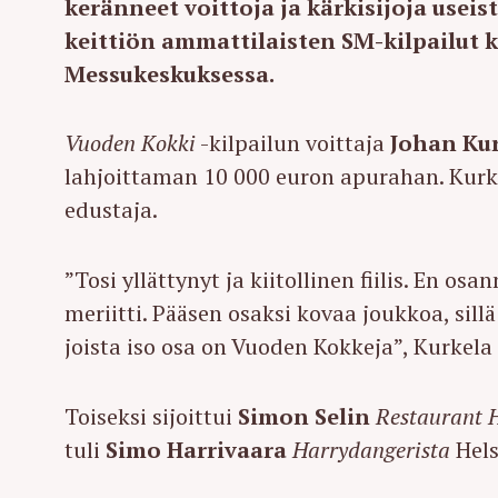
keränneet voittoja ja kärkisijoja useis
keittiön ammattilaisten SM-kilpailut k
Messukeskuksessa.
Vuoden Kokki
-kilpailun voittaja
Johan Kur
lahjoittaman 10 000 euron apurahan. Kur
edustaja.
”Tosi yllättynyt ja kiitollinen fiilis. En o
meriitti. Pääsen osaksi kovaa joukkoa, sill
joista iso osa on Vuoden Kokkeja”, Kurkela
Toiseksi sijoittui
Simon Selin
Restaurant H
tuli
Simo Harrivaara
Harrydangerista
Hels