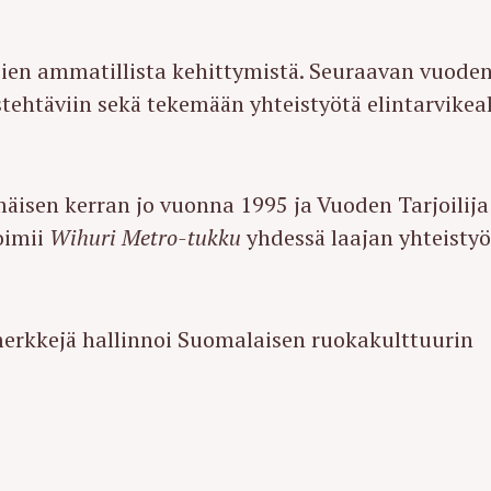
Press Esc to cancel.
jien ammatillista kehittymistä. Seuraavan vuode
ustehtäviin sekä tekemään yhteistyötä elintarvikea
mäisen kerran jo vuonna 1995 ja Vuoden Tarjoilija
toimii
Wihuri Metro-tukku
yhdessä laajan yhteistyö
merkkejä hallinnoi Suomalaisen ruokakulttuurin