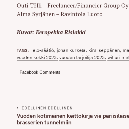
Outi Tölli – Freelancer/Financier Group Oy
Alma Syrjänen – Ravintola Luoto
Kuvat: Eeropekka Rislakki
elo-säätiö
johan kurkela
kirsi seppänen
mar
TAGS
vuoden kokki 2023
vuoden tarjoilija 2023
wihuri me
Facebook Comments
P
EDELLINEN EDELLINEN
o
Vuoden kotimainen keittokirja vie pariisilais
brasserien tunnelmiin
s