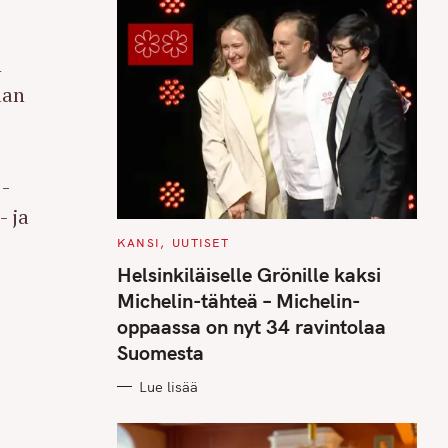
n
lan
 -
- ja
C
KANSI
UUTISET
A
T
Helsinkiläiselle Grönille kaksi
E
G
Michelin-tähteä – Michelin-
O
R
oppaassa on nyt 34 ravintolaa
I
E
Suomesta
S
Lue lisää