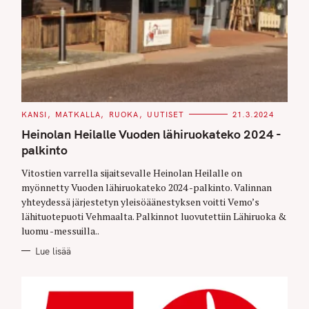
C
KANSI
MATKALLA
RUOKA
UUTISET
21.3.2024
A
T
Heinolan Heilalle Vuoden lähiruokateko 2024 -
E
G
palkinto
O
R
Vitostien varrella sijaitsevalle Heinolan Heilalle on
I
E
myönnetty Vuoden lähiruokateko 2024 -palkinto. Valinnan
S
yhteydessä järjestetyn yleisöäänestyksen voitti Vemo’s
lähituotepuoti Vehmaalta. Palkinnot luovutettiin Lähiruoka &
luomu -messuilla..
Lue lisää