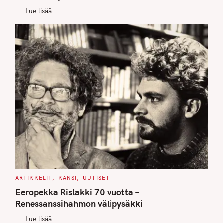
E
Lue lisää
S
C
ARTIKKELIT
KANSI
UUTISET
A
T
Eeropekka Rislakki 70 vuotta –
E
G
Renessanssihahmon välipysäkki
O
R
Lue lisää
I