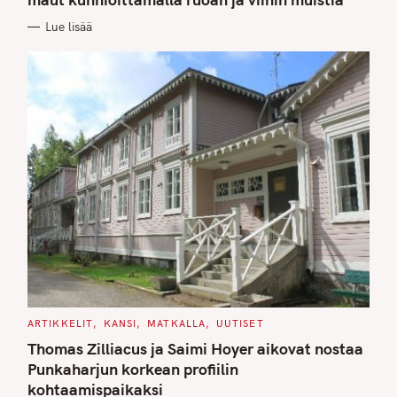
O
R
Lue lisää
I
E
S
C
ARTIKKELIT
KANSI
MATKALLA
UUTISET
A
T
Thomas Zilliacus ja Saimi Hoyer aikovat nostaa
E
G
Punkaharjun korkean profiilin
O
kohtaamispaikaksi
R
I