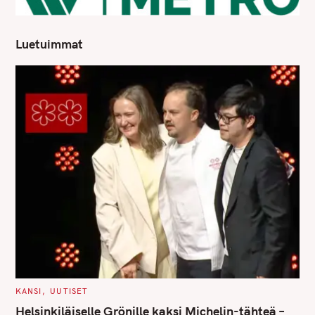
Luetuimmat
C
KANSI
UUTISET
A
T
Helsinkiläiselle Grönille kaksi Michelin-tähteä –