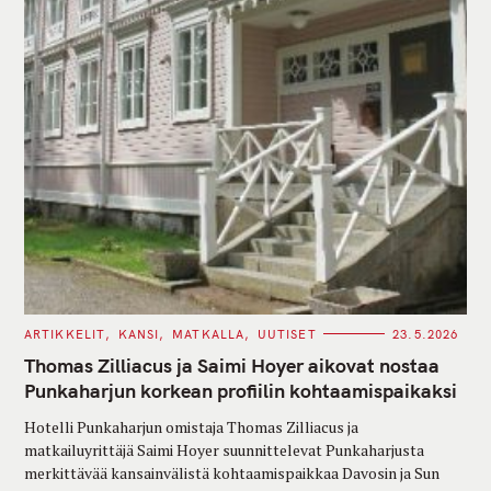
C
ARTIKKELIT
KANSI
MATKALLA
UUTISET
23.5.2026
A
T
Thomas Zilliacus ja Saimi Hoyer aikovat nostaa
E
G
Punkaharjun korkean profiilin kohtaamispaikaksi
O
R
Hotelli Punkaharjun omistaja Thomas Zilliacus ja
I
E
matkailuyrittäjä Saimi Hoyer suunnittelevat Punkaharjusta
S
merkittävää kansainvälistä kohtaamispaikkaa Davosin ja Sun