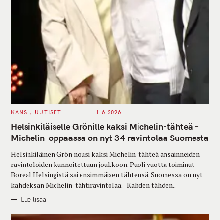
C
KANSI
UUTISET
1.6.2026
A
T
Helsinkiläiselle Grönille kaksi Michelin-tähteä –
E
G
Michelin-oppaassa on nyt 34 ravintolaa Suomesta
O
R
Helsinkiläinen Grön nousi kaksi Michelin-tähteä ansainneiden
I
E
ravintoloiden kunnoitettuun joukkoon. Puoli vuotta toiminut
S
Boreal Helsingistä sai ensimmäisen tähtensä. Suomessa on nyt
kahdeksan Michelin-tähtiravintolaa. Kahden tähden..
Lue lisää