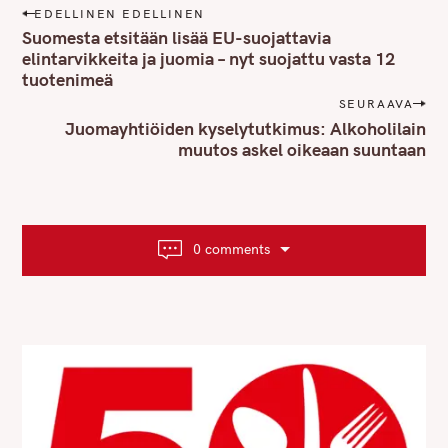
P
EDELLINEN EDELLINEN
o
Suomesta etsitään lisää EU-suojattavia
s
elintarvikkeita ja juomia – nyt suojattu vasta 12
tuotenimeä
t
n
SEURAAVA
Juomayhtiöiden kyselytutkimus: Alkoholilain
a
muutos askel oikeaan suuntaan
v
i
g
a
t
0 comments
i
o
n