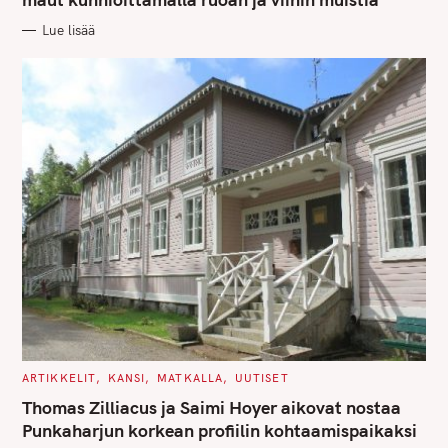
O
R
Lue lisää
I
E
S
C
ARTIKKELIT
KANSI
MATKALLA
UUTISET
A
T
Thomas Zilliacus ja Saimi Hoyer aikovat nostaa
E
G
Punkaharjun korkean profiilin kohtaamispaikaksi
O