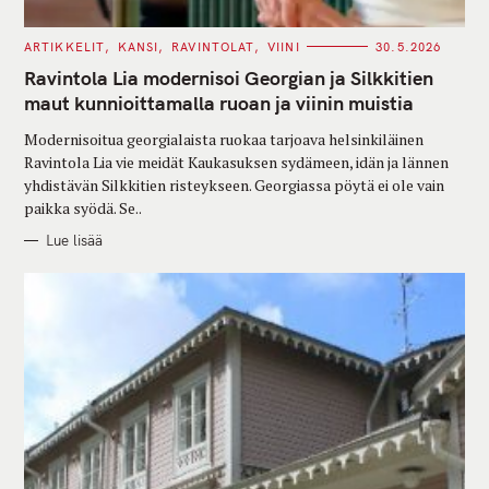
C
ARTIKKELIT
KANSI
RAVINTOLAT
VIINI
30.5.2026
A
T
Ravintola Lia modernisoi Georgian ja Silkkitien
E
G
maut kunnioittamalla ruoan ja viinin muistia
O
R
Modernisoitua georgialaista ruokaa tarjoava helsinkiläinen
I
E
Ravintola Lia vie meidät Kaukasuksen sydämeen, idän ja lännen
S
yhdistävän Silkkitien risteykseen. Georgiassa pöytä ei ole vain
paikka syödä. Se..
Lue lisää