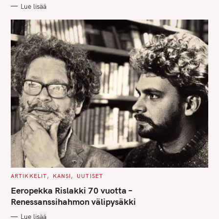
R
Lue lisää
I
E
S
C
ARTIKKELIT
KANSI
UUTISET
A
T
Eeropekka Rislakki 70 vuotta –
E
G
Renessanssihahmon välipysäkki
O
R
Lue lisää
I