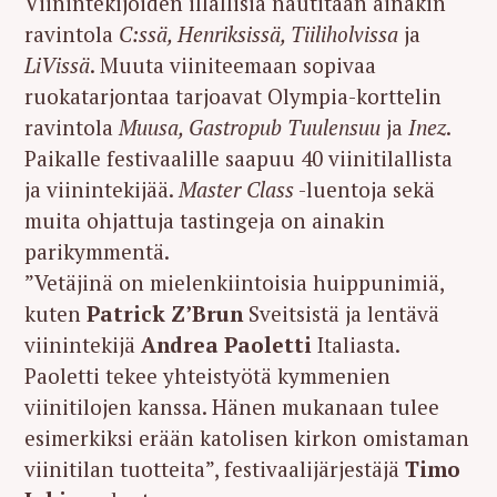
Viinintekijöiden illallisia nautitaan ainakin
ravintola
C:ssä, Henriksissä, Tiiliholvissa
ja
LiVissä
. Muuta viiniteemaan sopivaa
ruokatarjontaa tarjoavat Olympia-korttelin
ravintola
Muusa, Gastropub Tuulensuu
ja
Inez
.
Paikalle festivaalille saapuu 40 viinitilallista
ja viinintekijää.
Master Class
-luentoja sekä
muita ohjattuja tastingeja on ainakin
parikymmentä.
”Vetäjinä on mielenkiintoisia huippunimiä,
kuten
Patrick Z’Brun
Sveitsistä ja lentävä
viinintekijä
Andrea Paoletti
Italiasta.
Paoletti tekee yhteistyötä kymmenien
viinitilojen kanssa. Hänen mukanaan tulee
esimerkiksi erään katolisen kirkon omistaman
viinitilan tuotteita”, festivaalijärjestäjä
Timo