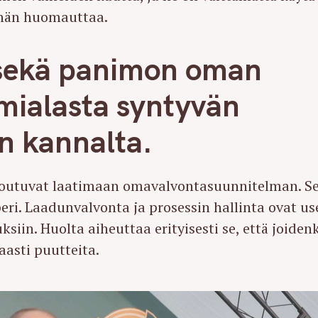
, hän huomauttaa.
Press Esc to cancel.
 sekä panimon oman
imialasta syntyvän
an kannalta.
outuvat laatimaan omavalvontasuunnitelman. S
eri. Laadunvalvonta ja prosessin hallinta ovat us
siin. Huolta aiheuttaa erityisesti se, että joiden
asti puutteita.