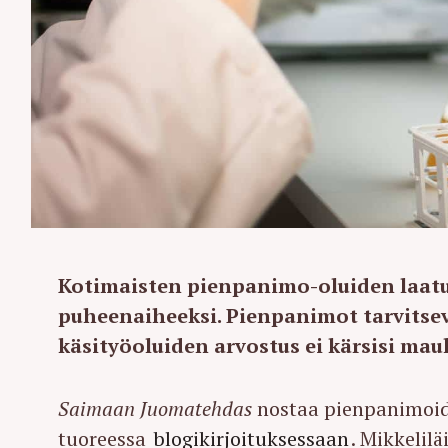
Kotimaisten pienpanimo-oluiden laatu
puheenaiheeksi. Pienpanimot tarvitsev
käsityöoluiden arvostus ei kärsisi mau
Saimaan Juomatehdas
nostaa pienpanimoid
tuoreessa
blogikirjoituksessaan
. Mikkeli