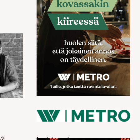
vä
Luetuimmat