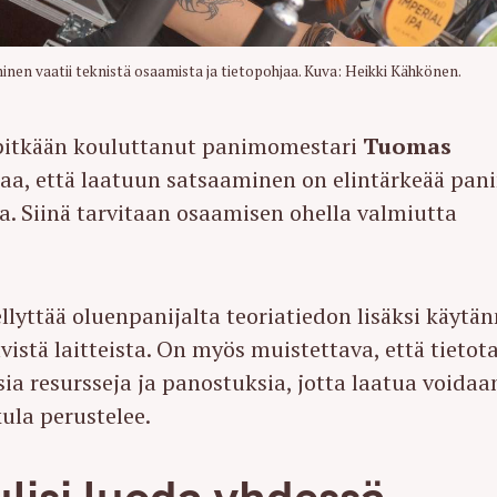
 vaatii teknistä osaamista ja tietopohjaa. Kuva: Heikki Kähkönen.
 pitkään kouluttanut panimomestari
Tuomas
aa, että laatuun satsaaminen on elintärkeää pa
. Siinä tarvitaan osaamisen ohella valmiutta
yttää oluenpanijalta teoriatiedon lisäksi käytä
istä laitteista. On myös muistettava, että tietot
sia resursseja ja panostuksia, jotta laatua voidaa
kula perustelee.
lisi luoda yhdessä