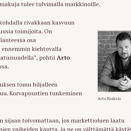
makuja tulee tulvimalla markkinoille.
kohdalla rivakkaan kasvuun
uusia toimijoita. On
ilanteessa osa
a ennemmin kiehtovalla
aatuisuudella”, pohtii
Arto
ssa.
uksen tomu hiljalleen
tuu. Korvapuustien tunkeminen
Arto Koskelo
n sijaan toivomattaan, jos markettioluen laatu
nien vaiheiden kautta, ja ne on välttämättä käytä