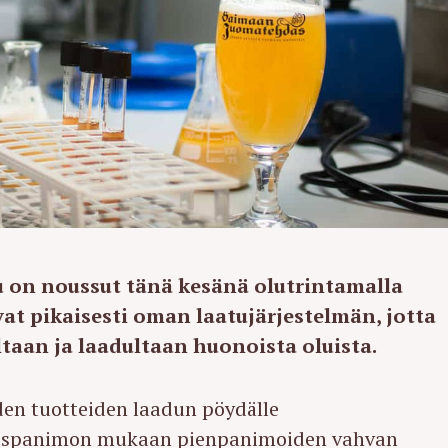
 on noussut tänä kesänä olutrintamalla
at pikaisesti oman laatujärjestelmän, jotta
ltaan ja laadultaan huonoista oluista.
en tuotteiden laadun pöydälle
läispanimon mukaan pienpanimoiden vahvan