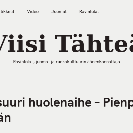
tikkelit
Video
Juomat
Ravintolat
50 Parasta Ravintolaa 2026
Artikkelit
Video
Viisi Tähte
Ravintola-, juoma- ja ruokakulttuurin äänenkannattaja
suuri huolenaihe – Pien
än