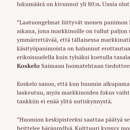
lukumäärä on kivunnut yli 80:n. Uusia olut
”Laatuongelmat liittyvät monen panimon 
aikana, jona markkinoille on tullut paljon 
ymmärrettävää, että tällaisessa markkinat
käsityöpanimoista on halunnut erottautu
erikoisuudella kuin tylsäksi koetulla tasal
Koskelo
Saimaan Juomatehtaan tiedottee
Koskelo sanoo, että kun buumin alkupama
laskeutuu, myös markkinoiden fokus vaih
tankkiin ei enää ylitä uutiskynnystä.
S
”Huomion keskipisteeksi saattaa päätyä se
e
heittelee häränpyllyä. Kulttuuri kypsyy mo
a