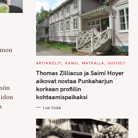
nimon
C
ARTIKKELIT
KANSI
MATKALLA
UUTISET
A
T
Thomas Zilliacus ja Saimi Hoyer
E
G
aikovat nostaa Punkaharjun
O
nnön
R
korkean profiilin
I
E
aidon
kohtaamispaikaksi
S
n
Lue lisää