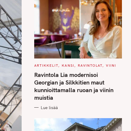
C
ARTIKKELIT
KANSI
RAVINTOLAT
VIINI
A
T
Ravintola Lia modernisoi
E
G
Georgian ja Silkkitien maut
O
R
kunnioittamalla ruoan ja viinin
I
E
muistia
S
Lue lisää