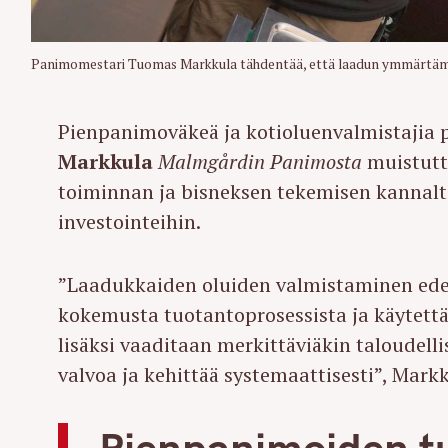
Panimomestari Tuomas Markkula tähdentää, että laadun ymmärtäminen
Pienpanimoväkeä ja kotioluenvalmistajia
Markkula
Malmgårdin Panimosta
muistutt
toiminnan ja bisneksen tekemisen kannalta
investointeihin.
”Laadukkaiden oluiden valmistaminen edell
kokemusta tuotantoprosessista ja käytettäv
lisäksi vaaditaan merkittäviäkin taloudelli
valvoa ja kehittää systemaattisesti”, Mark
Pienpanimoiden tu