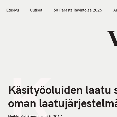
S
k
Etusivu
Uutiset
50 Parasta Ravintolaa 2026
Ar
i
Etusivu
Uutiset
p
t
o
c
o
n
K
t
e
n
Käsityöoluiden laatu 
t
oman laatujärjestelm
Heikki Kahkonen
8.8.2017