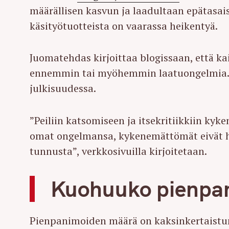
määrällisen kasvun ja laadultaan epätasai
käsityötuotteista on vaarassa heikentyä.
Juomatehdas kirjoittaa blogissaan, että k
ennemmin tai myöhemmin laatuongelmia. T
julkisuudessa.
”Peiliin katsomiseen ja itsekritiikkiin ky
omat ongelmansa, kykenemättömät eivät ha
tunnusta”, verkkosivuilla kirjoitetaan.
Kuohuuko pienpan
Pienpanimoiden määrä on kaksinkertaistu