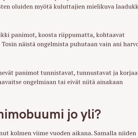
sten oluiden myötä kuluttajien mielikuva laadukk
aikki panimot, koosta riippumatta, kohtaavat
osin näistä ongelmista puhutaan vain ani harv
kenevät panimot tunnistavat, tunnustavat ja korja
vaitse ongelmiaan tai eivät niitä ainakaan
imobuumi jo yli?
nut kolmen viime vuoden aikana. Samalla niiden