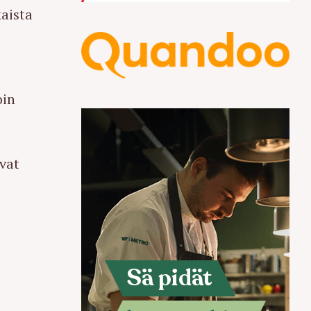
aista
oin
avat