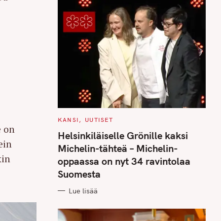
C
KANSI
UUTISET
A
e on
T
Helsinkiläiselle Grönille kaksi
E
ein
G
Michelin-tähteä – Michelin-
O
kin
R
oppaassa on nyt 34 ravintolaa
I
E
Suomesta
S
Lue lisää