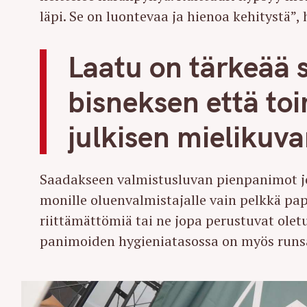
r
läpi. Se on luontevaa ja hienoa kehitystä”
c
h
Laatu on tärkeää
f
o
bisneksen että to
r
:
julkisen mielikuv
Saadakseen valmistusluvan pienpanimot j
monille oluenvalmistajalle vain pelkkä pap
riittämättömiä tai ne jopa perustuvat oletuk
panimoiden hygieniatasossa on myös runsa