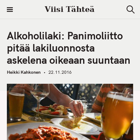
S
Viisi Tähteä
k
S
i
e
a
p
r
Alkoholilaki: Panimoliitto
t
c
h
o
pitää lakiluonnosta
c
askelena oikeaan suuntaan
o
n
Heikki Kahkonen
22.11.2016
t
e
n
t