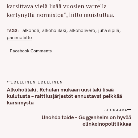
karsittava vielä lisää vuosien varrella
kertynyttä normistoa”, liitto muistuttaa.
alkoholi
alkoholilaki
alkoholivero
juha sipilä
TAGS
panimoliitto
Facebook Comments
P
EDELLINEN EDELLINEN
o
Alkoholilaki: Rehulan mukaan uusi laki lisää
s
kulutusta – raittiusjärjestöt ennustavat pelkkää
kärsimystä
t
n
SEURAAVA
Unohda taide – Guggenheim on hyvää
a
elinkeinopolitiikkaa
v
i