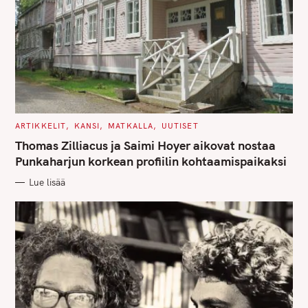
C
ARTIKKELIT
KANSI
MATKALLA
UUTISET
A
T
Thomas Zilliacus ja Saimi Hoyer aikovat nostaa
E
G
Punkaharjun korkean profiilin kohtaamispaikaksi
O
R
Lue lisää
I
E
S