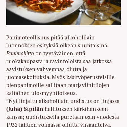
Panimoteollisuus pitää alkoholilain
luonnoksen esityksiä oikean suuntaisina.
Panimoliitto
on tyytäväinen, että
ruokakaupasta ja ravintoloista saa jatkossa
aavistuksen vahvempaa olutta ja
juomasekoituksia. Myös käsityöperusteisille
pienpanimoille sallitaan marjaviinitilojen
kaltainen ulosmyyntioikeus.
”Nyt linjattu alkoholilain uudistus on linjassa
(Juha) Sipilän
hallituksen kärkihankeen
kanssa; uudistuksella puretaan osin vuodesta
1932 lähtien voimassa ollutta ylisääntelyä.