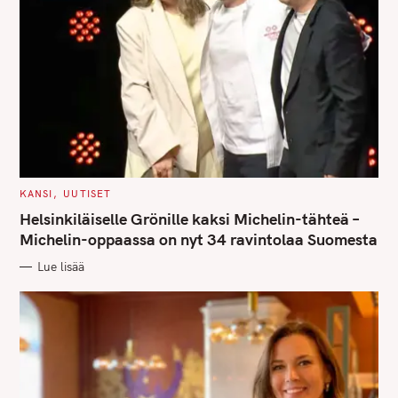
C
KANSI
UUTISET
A
T
Helsinkiläiselle Grönille kaksi Michelin-tähteä –
E
G
Michelin-oppaassa on nyt 34 ravintolaa Suomesta
O
R
Lue lisää
I
E
S