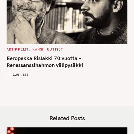
C
ARTIKKELIT
KANSI
UUTISET
A
T
Eeropekka Rislakki 70 vuotta –
E
G
Renessanssihahmon välipysäkki
O
R
Lue lisää
I
E
S
Related Posts