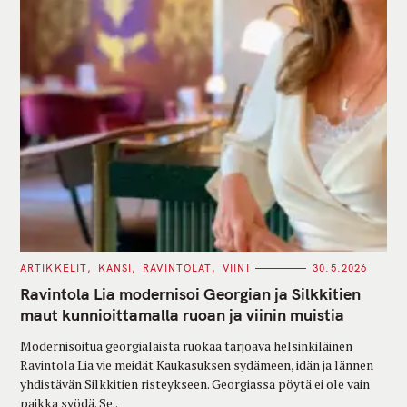
C
ARTIKKELIT
KANSI
RAVINTOLAT
VIINI
30.5.2026
A
T
Ravintola Lia modernisoi Georgian ja Silkkitien
E
G
maut kunnioittamalla ruoan ja viinin muistia
O
R
Modernisoitua georgialaista ruokaa tarjoava helsinkiläinen
I
E
Ravintola Lia vie meidät Kaukasuksen sydämeen, idän ja lännen
S
yhdistävän Silkkitien risteykseen. Georgiassa pöytä ei ole vain
paikka syödä. Se..