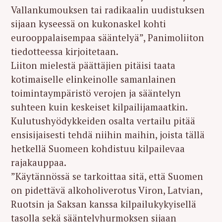
Vallankumouksen tai radikaalin uudistuksen
sijaan kyseessä on kukonaskel kohti
eurooppalaisempaa sääntelyä”, Panimoliiton
tiedotteessa kirjoitetaan.
Liiton mielestä päättäjien pitäisi taata
kotimaiselle elinkeinolle samanlainen
toimintaympäristö verojen ja sääntelyn
suhteen kuin keskeiset kilpailijamaatkin.
Kulutushyödykkeiden osalta vertailu pitää
ensisijaisesti tehdä niihin maihin, joista tällä
hetkellä Suomeen kohdistuu kilpailevaa
rajakauppaa.
”Käytännössä se tarkoittaa sitä, että Suomen
on pidettävä alkoholiverotus Viron, Latvian,
Ruotsin ja Saksan kanssa kilpailukykyisellä
tasolla sekä sääntelyhurmoksen sijaan