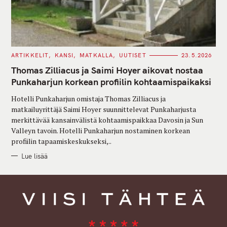
C
ARTIKKELIT
KANSI
MATKALLA
UUTISET
23.5.2026
A
T
Thomas Zilliacus ja Saimi Hoyer aikovat nostaa
E
G
Punkaharjun korkean profiilin kohtaamispaikaksi
O
R
Hotelli Punkaharjun omistaja Thomas Zilliacus ja
I
E
matkailuyrittäjä Saimi Hoyer suunnittelevat Punkaharjusta
S
merkittävää kansainvälistä kohtaamispaikkaa Davosin ja Sun
Valleyn tavoin. Hotelli Punkaharjun nostaminen korkean
profiilin tapaamiskeskukseksi,..
Lue lisää