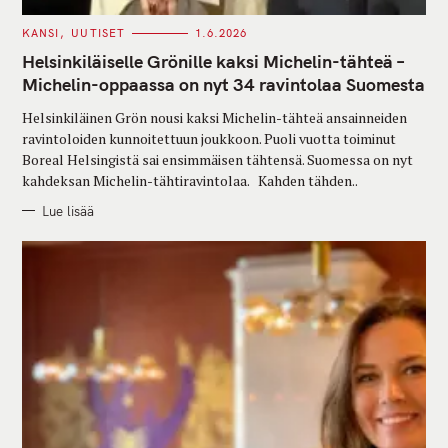
C
KANSI
UUTISET
1.6.2026
A
T
Helsinkiläiselle Grönille kaksi Michelin-tähteä –
E
G
Michelin-oppaassa on nyt 34 ravintolaa Suomesta
O
R
Helsinkiläinen Grön nousi kaksi Michelin-tähteä ansainneiden
I
E
ravintoloiden kunnoitettuun joukkoon. Puoli vuotta toiminut
S
Boreal Helsingistä sai ensimmäisen tähtensä. Suomessa on nyt
kahdeksan Michelin-tähtiravintolaa. Kahden tähden..
Lue lisää