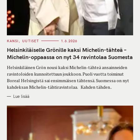
C
KANSI
UUTISET
1.6.2026
A
T
Helsinkiläiselle Grönille kaksi Michelin-tähteä –
E
G
Michelin-oppaassa on nyt 34 ravintolaa Suomesta
O
R
Helsinkiläinen Grön nousi kaksi Michelin-tähteä ansainneiden
I
E
ravintoloiden kunnoitettuun joukkoon. Puoli vuotta toiminut
S
Boreal Helsingistä sai ensimmäisen tähtensä. Suomessa on nyt
kahdeksan Michelin-tähtiravintolaa. Kahden tähden..
Lue lisää