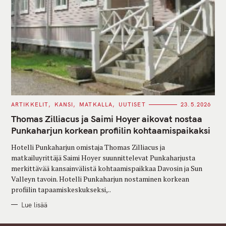
C
ARTIKKELIT
KANSI
MATKALLA
UUTISET
23.5.2026
A
T
Thomas Zilliacus ja Saimi Hoyer aikovat nostaa
E
G
Punkaharjun korkean profiilin kohtaamispaikaksi
O
R
Hotelli Punkaharjun omistaja Thomas Zilliacus ja
I
E
matkailuyrittäjä Saimi Hoyer suunnittelevat Punkaharjusta
S
merkittävää kansainvälistä kohtaamispaikkaa Davosin ja Sun
Valleyn tavoin. Hotelli Punkaharjun nostaminen korkean
profiilin tapaamiskeskukseksi,..
Lue lisää