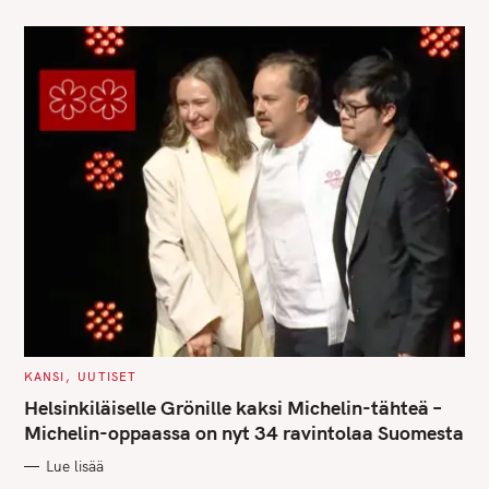
C
KANSI
UUTISET
A
T
Helsinkiläiselle Grönille kaksi Michelin-tähteä –
E
G
Michelin-oppaassa on nyt 34 ravintolaa Suomesta
O
R
Lue lisää
I
E