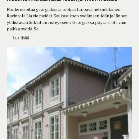
O
R
Modernisoitua georgialaista ruokaa tarjoava helsinkiläinen
I
E
Ravintola Lia vie meidät Kaukasuksen sydämeen, idän ja lännen
S
yhdistävän Silkkitien risteykseen. Georgiassa pöytä ei ole vain
paikka syödä. Se..
Lue lisää