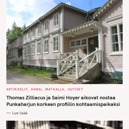
C
ARTIKKELIT
KANSI
MATKALLA
UUTISET
A
T
Thomas Zilliacus ja Saimi Hoyer aikovat nostaa
E
G
Punkaharjun korkean profiilin kohtaamispaikaksi
O
R
Lue lisää
I
E
S