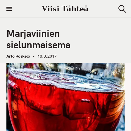
S
Viisi Tähteä
k
S
i
e
a
p
r
Marjaviinien
t
c
h
o
sielunmaisema
c
o
Arto Koskelo
18.3.2017
n
t
e
n
t