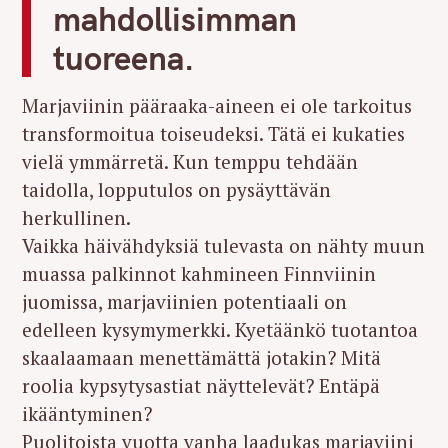
mahdollisimman
tuoreena.
Marjaviinin pääraaka-aineen ei ole tarkoitus
transformoitua toiseudeksi. Tätä ei kukaties
vielä ymmärretä. Kun temppu tehdään
taidolla, lopputulos on pysäyttävän
herkullinen.
Vaikka häivähdyksiä tulevasta on nähty muun
muassa palkinnot kahmineen Finnviinin
juomissa, marjaviinien potentiaali on
edelleen kysymymerkki. Kyetäänkö tuotantoa
skaalaamaan menettämättä jotakin? Mitä
roolia kypsytysastiat näyttelevät? Entäpä
ikääntyminen?
Puolitoista vuotta vanha laadukas marjaviini