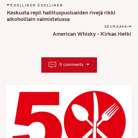
P
EDELLINEN EDELLINEN
o
Keskusta repii hallituspuolueiden rivejä rikki
s
alkoholilain valmistelussa
t
SEURAAVA
n
American Whisky – Kirkas Hetki
a
v
i
g
0 comments
a
t
i
o
n