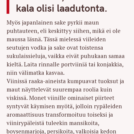
kala olisi laadutonta.
Myös japanlainen sake pyrkii maun
puhtauteen, eli keskittyy siihen, mikä ei ole
maussa läsnä. Tässä mielessä viileiden
seutujen vodka ja sake ovat toistensa
sukulaissieluja, vaikka eivät puhukaan samaa
kieltä. Laita rinnalle portviiniä tai konjakkia,
niin välimatka kasvaa.
Viinissä raaka-aineista kumpuavat tuoksut ja
maut näyttelevät suurempaa roolia kuin
viskissä. Monet viinille ominaiset piirteet
syntyvät käymisen myötä, jolloin rypäleiden
aromaattisuus transformoituu toiseksi ja
viinirypäleistä tuleekin mansikoita,
boysenmarjoja, persikoita, valkoisia kedon