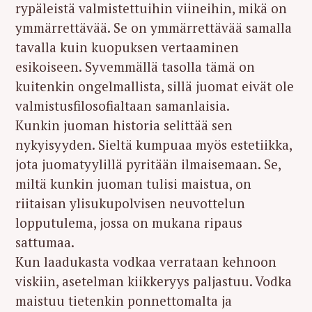
rypäleistä valmistettuihin viineihin, mikä on
ymmärrettävää. Se on ymmärrettävää samalla
tavalla kuin kuopuksen vertaaminen
esikoiseen. Syvemmällä tasolla tämä on
kuitenkin ongelmallista, sillä juomat eivät ole
valmistusfilosofialtaan samanlaisia.
Kunkin juoman historia selittää sen
nykyisyyden. Sieltä kumpuaa myös estetiikka,
jota juomatyylillä pyritään ilmaisemaan. Se,
miltä kunkin juoman tulisi maistua, on
riitaisan ylisukupolvisen neuvottelun
lopputulema, jossa on mukana ripaus
sattumaa.
Kun laadukasta vodkaa verrataan kehnoon
viskiin, asetelman kiikkeryys paljastuu. Vodka
maistuu tietenkin ponnettomalta ja