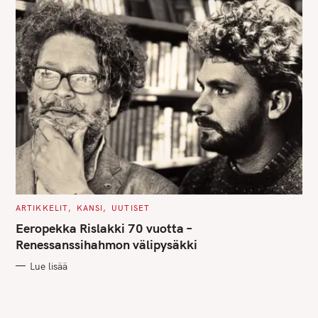
C
ARTIKKELIT
KANSI
UUTISET
A
T
Eeropekka Rislakki 70 vuotta –
E
G
Renessanssihahmon välipysäkki
O
R
Lue lisää
I
E
S