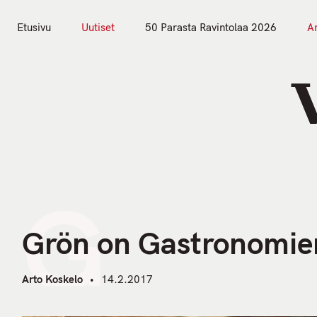
S
k
Etusivu
Uutiset
50 Parasta Ravintolaa 2026
Ar
i
Etusivu
Uutiset
p
t
o
c
o
n
t
G
e
n
Grön on Gastronomie
t
Arto Koskelo
14.2.2017