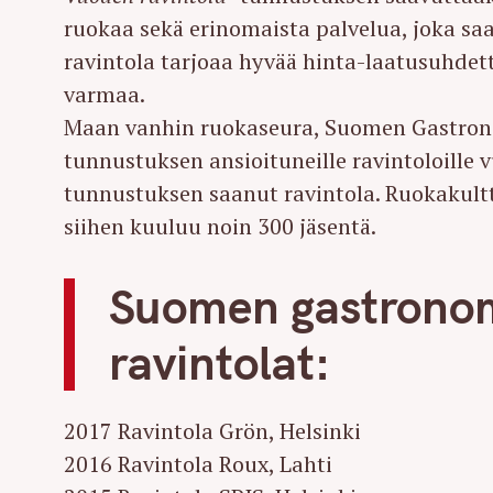
ruokaa sekä erinomaista palvelua, joka sa
ravintola tarjoaa hyvää hinta-laatusuhdetta
varmaa.
Maan vanhin ruokaseura, Suomen Gastrono
tunnustuksen ansioituneille ravintoloille 
tunnustuksen saanut ravintola. Ruokakultt
siihen kuuluu noin 300 jäsentä.
Suomen gastrono
ravintolat:
S
2017 Ravintola Grön, Helsinki
e
2016 Ravintola Roux, Lahti
a