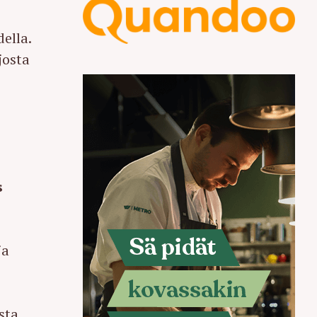
ella.
josta
s
ja
sta