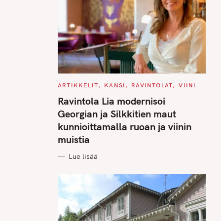
C
ARTIKKELIT
KANSI
RAVINTOLAT
VIINI
A
T
Ravintola Lia modernisoi
E
G
Georgian ja Silkkitien maut
O
R
kunnioittamalla ruoan ja viinin
I
E
muistia
S
Lue lisää