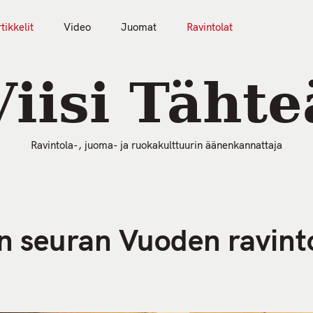
tikkelit
Video
Juomat
Ravintolat
50 Parasta Ravintolaa 2026
Artikkelit
Video
Viisi Tähte
Ravintola-, juoma- ja ruokakulttuurin äänenkannattaja
n seuran Vuoden ravint