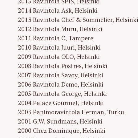
2015 Ravintola SPIS, Helsinki
r
2014 Ravintola Ask, Helsinki
c
2013 Ravintola Chef & Sommelier, Helsink
h
2012 Ravintola Muru, Helsinki
f
2011 Ravintola C, Tampere
o
2010 Ravintola Juuri, Helsinki
r
:
2009 Ravintola OLO, Helsinki
2008 Ravintola Postres, Helsinki
2007 Ravintola Savoy, Helsinki
2006 Ravintola Demo, Helsinki
2005 Ravintola George, Helsinki
2004 Palace Gourmet, Helsinki
2003 Panimoravintola Herman, Turku
2001 G.W. Sundmans, Helsinki
2000 Chez Dominique, Helsinki