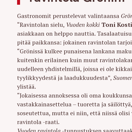
Gastronomit perustelevat valintaansa
Grö
“Ravintolan sielu,
Vuoden kokki
Toni Kost
asiakkaan on helppo nauttia. Tasalaatuisu
pitää paikkansa: jokainen ravintolan tarjo
“Grönissä kulkee punaisena lankana makuje
kuitenkin erilainen kuin muut ravintolaka
uudelleen yhdistelmillä, joissa ei ole kik
tyylikkyydestä ja laadukkuudesta”,
Suomen
ylistää.
“Jokaisessa annoksessa oli oma koukkunsa j
vastakkainasettelua – tuoretta ja säilöttyä
soseutettua, mutta ei niin, että niissä oli
ravintola -raati.
Vuoden ravintola
-tunnustuksen saavuttaaks