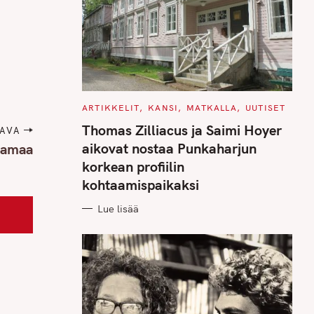
C
ARTIKKELIT
KANSI
MATKALLA
UUTISET
A
T
Thomas Zilliacus ja Saimi Hoyer
AVA
E
G
aikovat nostaa Punkaharjun
emamaa
O
R
korkean profiilin
I
E
kohtaamispaikaksi
S
Lue lisää