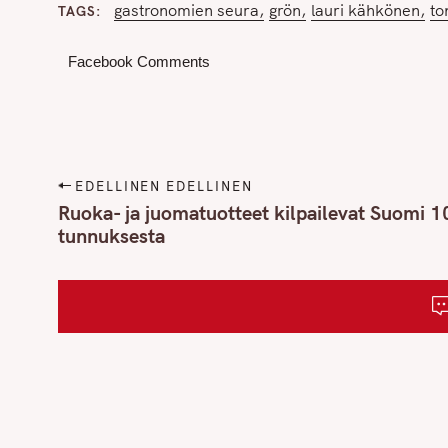
gastronomien seura
grön
lauri kähkönen
to
TAGS
Facebook Comments
P
EDELLINEN EDELLINEN
o
Ruoka- ja juomatuotteet kilpailevat Suomi 1
tunnuksesta
s
t
n
a
v
i
g
a