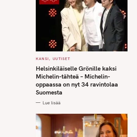
C
KANSI
UUTISET
A
T
Helsinkiläiselle Grönille kaksi
E
G
Michelin-tähteä – Michelin-
O
R
oppaassa on nyt 34 ravintolaa
I
E
Suomesta
S
Lue lisää