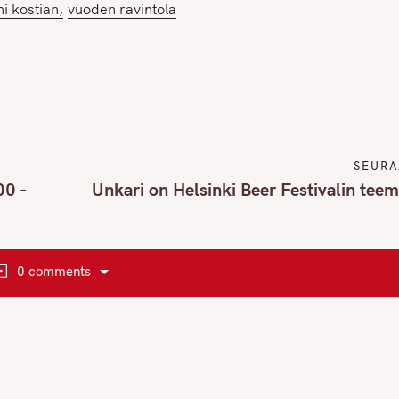
ni kostian
vuoden ravintola
SEURA
00 -
Unkari on Helsinki Beer Festivalin te
0 comments