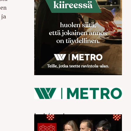
den
 ja
Luetuimmat