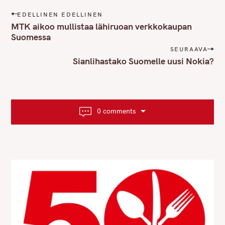
P
EDELLINEN EDELLINEN
o
MTK aikoo mullistaa lähiruoan verkkokaupan
s
Suomessa
t
SEURAAVA
n
Sianlihastako Suomelle uusi Nokia?
a
v
i
g
0 comments
a
t
i
o
n