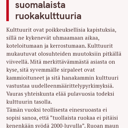
suomalaista
ruokakulttuuria
Kulttuurit ovat poikkeuksellisia kapistuksia,
sillä ne kykenevät uhmaamaan aikaa,
koteloitumaan ja kerrostumaan. Kulttuurit
mukautuvat olosuhteiden muutoksiin pitkällä
viiveellä. Mitä merkittävämmästä asiasta on
kyse, sitä syvemmälle sirpaleet ovat
kammioituneet ja sitä hanakammin kulttuuri
vastustaa uudelleenmäärittelypyrkimyksiä.
Vauras yhteiskunta elää pulavuosia todeksi
kulttuurin tasolla.
Tämän vuoksi teollisesta einesruoasta ei
sopisi sanoa, että ”tuollaista ruokaa ei pitäisi
kenenkään syödä 2000-luvulla”. Ruoan maun