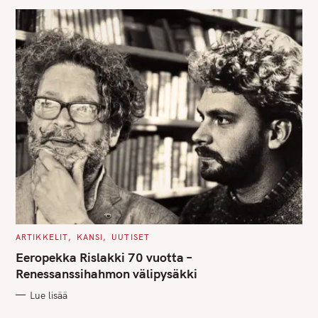
S
C
ARTIKKELIT
KANSI
UUTISET
A
T
Eeropekka Rislakki 70 vuotta –
E
G
Renessanssihahmon välipysäkki
O
R
Lue lisää
I
E
S