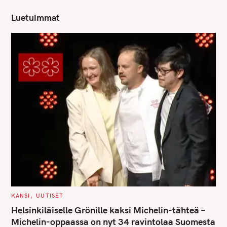
h
Luetuimmat
f
o
r
:
C
KANSI
UUTISET
A
T
Helsinkiläiselle Grönille kaksi Michelin-tähteä –
E
G
Michelin-oppaassa on nyt 34 ravintolaa Suomesta
O