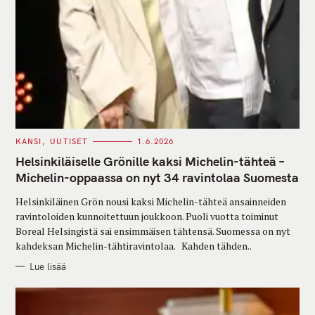
C
KANSI
UUTISET
1.6.2026
A
T
Helsinkiläiselle Grönille kaksi Michelin-tähteä –
E
G
Michelin-oppaassa on nyt 34 ravintolaa Suomesta
O
R
Helsinkiläinen Grön nousi kaksi Michelin-tähteä ansainneiden
I
E
ravintoloiden kunnoitettuun joukkoon. Puoli vuotta toiminut
S
Boreal Helsingistä sai ensimmäisen tähtensä. Suomessa on nyt
kahdeksan Michelin-tähtiravintolaa. Kahden tähden..
Lue lisää