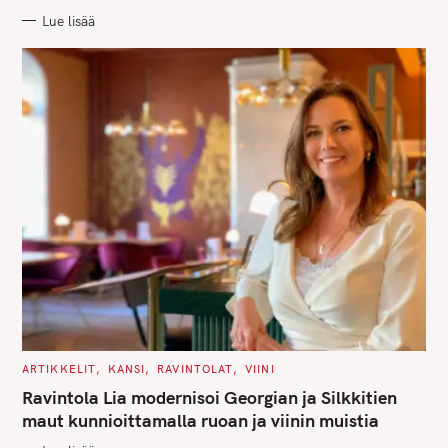
R
Lue lisää
I
E
S
C
ARTIKKELIT
KANSI
RAVINTOLAT
VIINI
A
T
Ravintola Lia modernisoi Georgian ja Silkkitien
E
G
maut kunnioittamalla ruoan ja viinin muistia
O
R