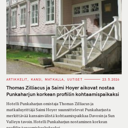
C
ARTIKKELIT
KANSI
MATKALLA
UUTISET
23.5.2026
A
T
Thomas Zilliacus ja Saimi Hoyer aikovat nostaa
E
G
Punkaharjun korkean profiilin kohtaamispaikaksi
O
R
Hotelli Punkaharjun omistaja Thomas Zilliacus ja
I
E
matkailuyrittäjä Saimi Hoyer suunnittelevat Punkaharjusta
S
merkittävää kansainvälistä kohtaamispaikkaa Davosin ja Sun
Valleyn tavoin. Hotelli Punkaharjun nostaminen korkean
profiilin tapaamiskeskukseksi,..