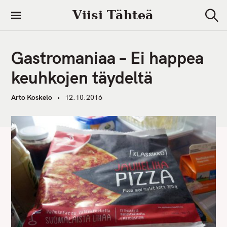
S
Viisi Tähteä
k
S
i
e
a
p
r
Gastromaniaa – Ei happea
t
c
h
o
keuhkojen täydeltä
c
o
Arto Koskelo
12.10.2016
n
t
e
n
t