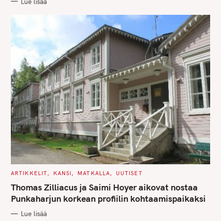
Lue lisää
I
E
S
C
ARTIKKELIT
KANSI
MATKALLA
UUTISET
A
T
Thomas Zilliacus ja Saimi Hoyer aikovat nostaa
E
G
Punkaharjun korkean profiilin kohtaamispaikaksi
O
R
Lue lisää
I
E