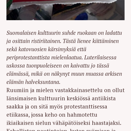
Suomalaisen kulttuurin suhde ruokaan on ladattu
ja osittain ristiriitainen. Tästä lienee kiittäminen
sekä katovuosien kärsimyksiä että
periprotestanttista mielenlaatua. Luterilaisessa
uskossa tuonpuoleiseen on kaivattu jo tässä
elämässä, mikä on näkynyt muun muassa arkisen
elämän halveksuntana.
Ruumiin ja mielen vastakkainasettelu on ollut
länsimaisen kulttuurin keskiössä antiikista
saakka ja on sitä myös protestanttisessa
etiikassa, jossa keho on hahmotettu
ikiaikaisen sielun vähäpätöiseksi haastajaksi.
Kehollisten nautintojen, kuten syömisen ja