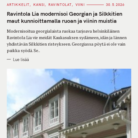
C
ARTIKKELIT
KANSI
RAVINTOLAT
VIINI
30.5.2026
A
T
Ravintola Lia modernisoi Georgian ja Silkkitien
E
G
maut kunnioittamalla ruoan ja viinin muistia
O
R
Modernisoitua georgialaista ruokaa tarjoava helsinkiläinen
I
E
Ravintola Lia vie meidät Kaukasuksen sydämeen, idän ja lännen
S
yhdistävän Silkkitien risteykseen. Georgiassa pöytä ei ole vain
paikka syödä. Se..
Lue lisää