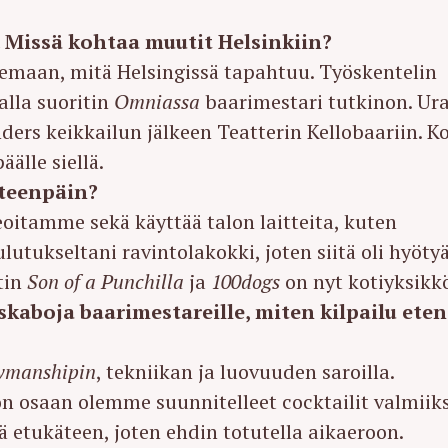
a. Missä kohtaa muutit Helsinkiin?
ilemaan, mitä Helsingissä tapahtuu. Työskentelin
lla suoritin
Omniassa
baarimestari tutkinon. Ur
ders keikkailun jälkeen Teatterin Kellobaariin. K
älle siellä.
eteenpäin?
eoitamme sekä käyttää talon laitteita, kuten
lutukseltani ravintolakokki, joten siitä oli hyöty
itin
Son of a Punchilla
ja
100dogs
on nyt kotiyksikk
skaboja baarimestareille, miten kilpailu ete
wmanshipin
, tekniikan ja luovuuden saroilla.
on osaan olemme suunnitelleet cocktailit valmiiks
ä etukäteen, joten ehdin totutella aikaeroon.