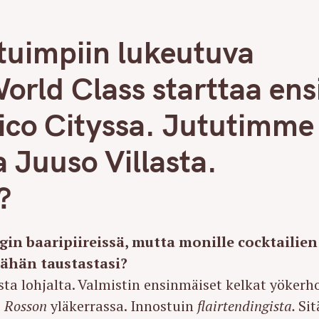
tuimpiin lukeutuva
World Class starttaa ens
co Cityssa. Jututimme
Juuso Villasta.
?
in baaripiireissä, mutta monille cocktailien
 vähän taustastasi?
 lohjalta. Valmistin ensinmäiset kelkat yökerh
i
Rosson
yläkerrassa. Innostuin
flairtendingista.
Sit