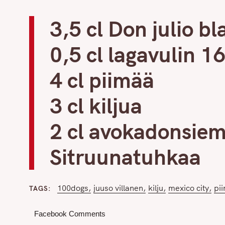
3,5 cl Don julio b
0,5 cl lagavulin 1
4 cl piimää
3 cl kiljua
2 cl avokadonsiem
Sitruunatuhkaa
100dogs
juuso villanen
kilju
mexico city
pi
TAGS
Facebook Comments