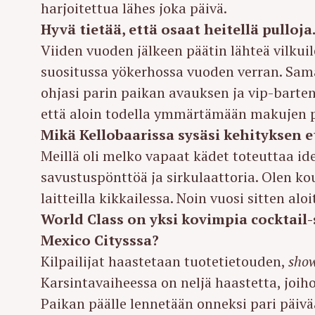
harjoitettua lähes joka päivä.
Hyvä tietää, että osaat heitellä pulloj
Viiden vuoden jälkeen päätin lähteä vilku
suositussa yökerhossa vuoden verran. Sama
ohjasi parin paikan avauksen ja vip-barten
että aloin todella ymmärtämään makujen pä
Mikä Kellobaarissa sysäsi kehityksen 
Meillä oli melko vapaat kädet toteuttaa id
savustuspönttöä ja sirkulaattoria. Olen kou
laitteilla kikkailessa. Noin vuosi sitten alo
World Class on yksi kovimpia cocktail-
Mexico Citysssa?
Kilpailijat haastetaan tuotetietouden,
sho
S
Karsintavaiheessa on neljä haastetta, joih
e
Paikan päälle lennetään onneksi pari päivä
a