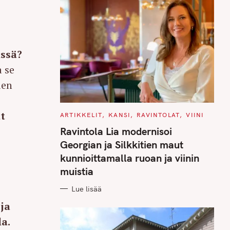
issä?
 se
ien
t
C
ARTIKKELIT
KANSI
RAVINTOLAT
VIINI
A
T
Ravintola Lia modernisoi
E
G
Georgian ja Silkkitien maut
O
R
kunnioittamalla ruoan ja viinin
I
E
muistia
S
Lue lisää
 ja
a.