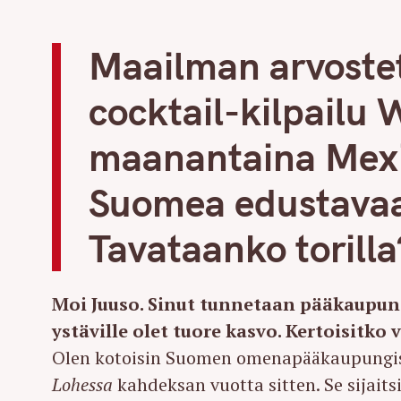
Maailman arvoste
cocktail-kilpailu 
maanantaina Mexi
Suomea edustavaa 
Tavataanko torilla
Moi Juuso. Sinut tunnetaan pääkaupung
ystäville olet tuore kasvo. Kertoisitko
Olen kotoisin Suomen omenapääkaupungista
Lohessa
kahdeksan vuotta sitten. Se sijaits