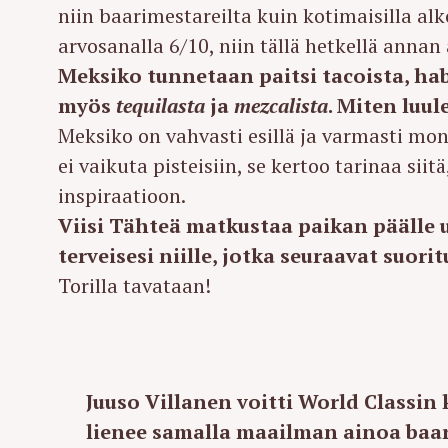
niin baarimestareilta kuin kotimaisilla alk
arvosanalla 6/10, niin tällä hetkellä annan
Meksiko tunnetaan paitsi tacoista, hab
myös
tequilasta
ja
mezcalista
. Miten luul
Meksiko on vahvasti esillä ja varmasti mo
ei vaikuta pisteisiin, se kertoo tarinaa sii
inspiraatioon.
Viisi Tähteä matkustaa paikan päälle 
terveisesi niille, jotka seuraavat suor
Torilla tavataan!
Juuso Villanen voitti World Classin k
lienee samalla maailman ainoa baarim