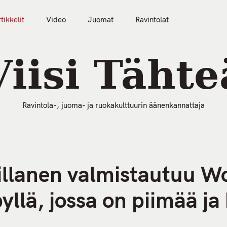
tikkelit
Video
Juomat
Ravintolat
50 Parasta Ravintolaa 2026
Artikkelit
Video
Viisi Tähte
Ravintola-, juoma- ja ruokakulttuurin äänenkannattaja
llanen valmistautuu Wo
yllä, jossa on piimää ja 