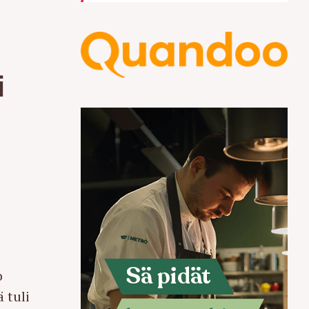
i
o
ä tuli