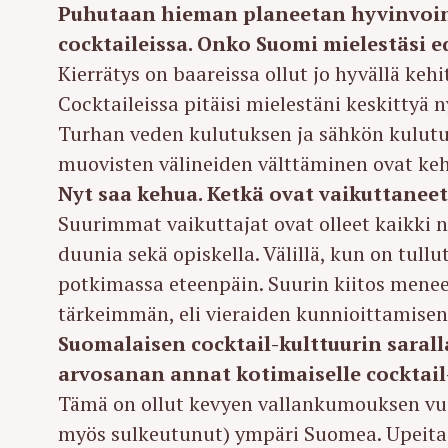
Puhutaan hieman planeetan hyvinvoinn
r
cocktaileissa. Onko Suomi mielestäsi e
c
Kierrätys on baareissa ollut jo hyvällä ke
h
f
Cocktaileissa pitäisi mielestäni keskittyä
o
Turhan veden kulutuksen ja sähkön kulutu
r
muovisten välineiden välttäminen ovat keh
:
Nyt saa kehua. Ketkä ovat vaikuttanee
Suurimmat vaikuttajat ovat olleet kaikki n
duunia sekä opiskella. Välillä, kun on tull
potkimassa eteenpäin. Suurin kiitos mene
tärkeimmän, eli vieraiden kunnioittamisen
Suomalaisen cocktail-kulttuurin saral
arvosanan annat kotimaiselle cocktail-
Tämä on ollut kevyen vallankumouksen vuosi
myös sulkeutunut) ympäri Suomea. Upeita, 