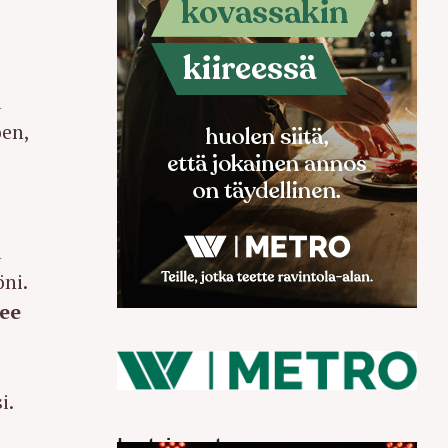
a
oen,
ä
öni.
nee
i.
Luetuimmat