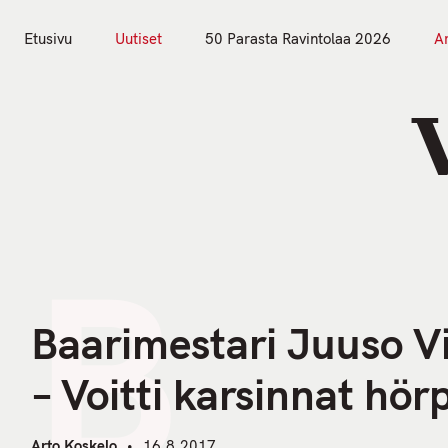
S
k
Etusivu
Uutiset
50 Parasta Ravintolaa 2026
Ar
i
Etusivu
Uutiset
p
t
o
c
o
n
B
t
e
n
Baarimestari Juuso Vi
t
– Voitti karsinnat hörp
Arto Koskelo
16.8.2017