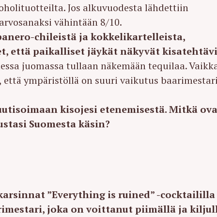
oholituotteilta. Jos alkuvuodesta lähdettiin
 arvosanaksi vähintään 8/10.
anero-chileistä ja kokkelikartelleista,
et, että paikalliset jäykät näkyvät kisatehtäv
nessa juomassa tullaan näkemään tequilaa. Vaikka
tä, että ympäristöllä on suuri vaikutus baarimestar
uutisoimaan kisojesi etenemisestä. Mitkä ova
itustasi Suomesta käsin?
arsinnat ”Everything is ruined” -cocktaililla
estari, joka on voittanut piimällä ja kiljull