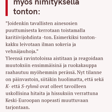
myös nimityksellä
tonton:
”Joidenkin tavallisten ainesosien
puuttumisesta kerrotaan toistamalla
karitiivijohdinta -ton. Esimerkiksi tonton-
kakku leivotaan ilman sokeria ja
vehnäjauhoja.”
Yleensä ravintoloissa aistitaan ja reagoidaan
muutoksiin ensimmäisinä ja ruokakauppa
raahautuu myöhemmin perässä. Nyt tilanne
on päinvastoin, siitäkin huolimatta, että sekä
K-
että
S-ryhmä
ovat olleet tavoilleen
uskollisina hitaita ja hissuksiin verrattuna
Keski-Euroopan nopeasti muuttuvaan
tarjontaan.