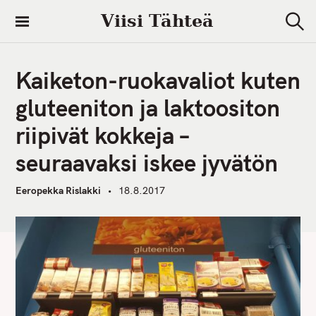
S
Viisi Tähteä
k
S
i
e
a
p
r
Kaiketon-ruokavaliot kuten
t
c
h
o
gluteeniton ja laktoositon
c
riipivät kokkeja –
o
n
seuraavaksi iskee jyvätön
t
e
Eeropekka Rislakki
18.8.2017
n
t