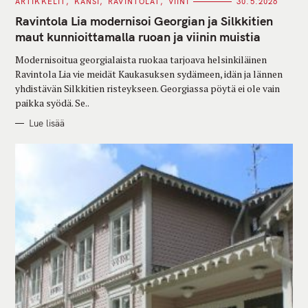
C
ARTIKKELIT
KANSI
RAVINTOLAT
VIINI
30.5.2026
A
T
Ravintola Lia modernisoi Georgian ja Silkkitien
E
G
maut kunnioittamalla ruoan ja viinin muistia
O
R
Modernisoitua georgialaista ruokaa tarjoava helsinkiläinen
I
E
Ravintola Lia vie meidät Kaukasuksen sydämeen, idän ja lännen
S
yhdistävän Silkkitien risteykseen. Georgiassa pöytä ei ole vain
paikka syödä. Se..
Lue lisää