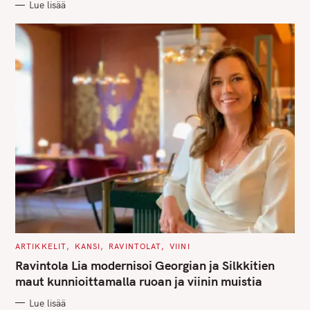
Lue lisää
I
E
S
C
ARTIKKELIT
KANSI
RAVINTOLAT
VIINI
A
T
Ravintola Lia modernisoi Georgian ja Silkkitien
E
G
maut kunnioittamalla ruoan ja viinin muistia
O
R
Lue lisää
I