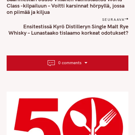
s
Class -kilpailuun – Voitti karsinnat hörpyllä, jossa
on piimää ja kiljua
t
n
SEURAAVA
Ensitestissä Kyrö Distilleryn Single Malt Rye
a
Whisky – Lunastaako tislaamo korkeat odotukset?
v
i
g
a
t
0 comments
i
o
n