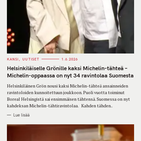
C
KANSI
UUTISET
1.6.2026
A
T
Helsinkiläiselle Grönille kaksi Michelin-tähteä –
E
G
Michelin-oppaassa on nyt 34 ravintolaa Suomesta
O
R
Helsinkiläinen Grön nousi kaksi Michelin-tähteä ansainneiden
I
E
ravintoloiden kunnoitettuun joukkoon. Puoli vuotta toiminut
S
Boreal Helsingistä sai ensimmäisen tähtensä. Suomessa on nyt
kahdeksan Michelin-tähtiravintolaa. Kahden tähden..
Lue lisää