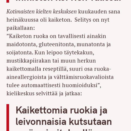
Kotimaisten kielten keskuksen
kuukauden sana
heinäkuussa oli kaiketon. Selitys on nyt
paikallaan:
”Kaiketon ruoka on tavallisesti ainakin
maidotonta, gluteenitonta, munatonta ja
soijatonta. Kun leipoo täytekakun,
mustikkapiirakan tai muun herkun
kaikettomalla reseptillä, suuri osa ruoka-
aineallergioista ja välttämisruokavalioista
tulee automaattisesti huomioiduksi”,
kielikeskus selvittää ja jatkaa:
Kaikettomia ruokia ja
leivonnaisia kutsutaan