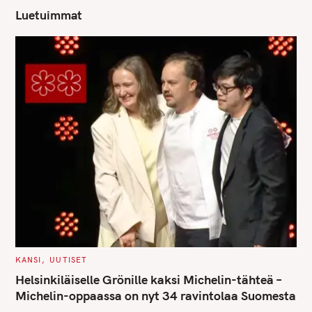
Luetuimmat
C
KANSI
UUTISET
A
T
Helsinkiläiselle Grönille kaksi Michelin-tähteä –
E
G
Michelin-oppaassa on nyt 34 ravintolaa Suomesta
O
R