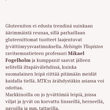
Gluteeniton ei edusta trendinä suinkaan
äärimmäistä reunaa, sillä parhaillaan
gluteenittomat tuotteet laajentuvat
jyvättömyysvaatimuksella.
Helsingin Yliopiston
ravitsemustieteen professori
Mikael
Fogelholm
ja kumppanit saavat jälleen
selitellä iltapäivälehdissä, kuinka
suomalainen leipä riittää pitämään meidät
kaidalla tiellä.
MTK
:n ärähdystäkin asiassa voi
odottaa.
Markkinoilla on jo jyvättömiä leipiä, joissa
viljat ja jyvät on korvattu linsseillä, herneellä,
pavuilla ja mm. tattarilla.