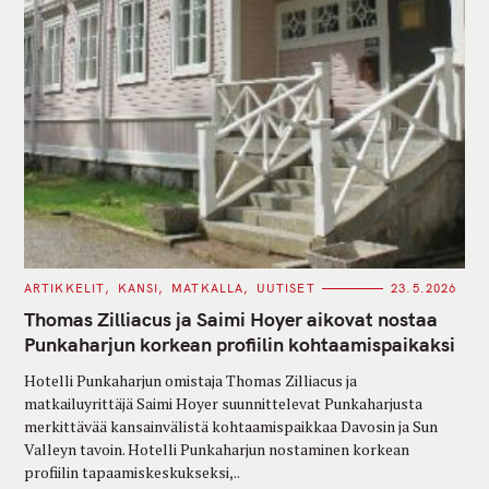
C
ARTIKKELIT
KANSI
MATKALLA
UUTISET
23.5.2026
A
T
Thomas Zilliacus ja Saimi Hoyer aikovat nostaa
E
G
Punkaharjun korkean profiilin kohtaamispaikaksi
O
R
Hotelli Punkaharjun omistaja Thomas Zilliacus ja
I
E
matkailuyrittäjä Saimi Hoyer suunnittelevat Punkaharjusta
S
merkittävää kansainvälistä kohtaamispaikkaa Davosin ja Sun
Valleyn tavoin. Hotelli Punkaharjun nostaminen korkean
profiilin tapaamiskeskukseksi,..