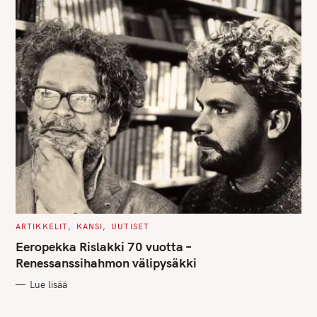
C
ARTIKKELIT
KANSI
UUTISET
A
T
Eeropekka Rislakki 70 vuotta –
E
G
Renessanssihahmon välipysäkki
O
R
Lue lisää
I
E
S