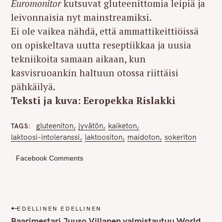
Euromonitor
kutsuvat gluteenittomia leipiä ja
leivonnaisia nyt mainstreamiksi.
Ei ole vaikea nähdä, että ammattikeittiöissä
on opiskeltava uutta reseptiikkaa ja uusia
tekniikoita samaan aikaan, kun
kasvisruoankin haltuun otossa riittäisi
pähkäilyä.
Teksti ja kuva: Eeropekka Rislakki
gluteeniton
jyvätön
kaiketon
TAGS
laktoosi-intoleranssi
laktoositon
maidoton
sokeriton
Facebook Comments
P
EDELLINEN EDELLINEN
o
Baarimestari Juuso Villanen valmistautuu World