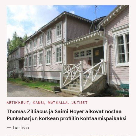
E
S
C
ARTIKKELIT
KANSI
MATKALLA
UUTISET
A
T
Thomas Zilliacus ja Saimi Hoyer aikovat nostaa
E
G
Punkaharjun korkean profiilin kohtaamispaikaksi
O
R
Lue lisää
I
E
S