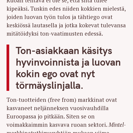
Ruoan tehtävä ei ole se, että siitä tulee
kipeäksi. Tuskin edes niiden kokkien mielestä,
joiden luovan työn tulos ja tähtiego ovat
keskiössä lautasella ja jotka kokevat tulevansa
mitätöidyksi ton-vaatimusten edessä.
Ton-asiakkaan käsitys
hyvinvoinnista ja luovan
kokin ego ovat nyt
törmäyslinjalla.
Ton-tuotteiden (free from) markkinat ovat
kasvaneet neljänneksen vuosivauhdilla
Euroopassa jo pitkään. Siten se on
voimakkaimmin kasvava ruoan sektori.
Mintel
-
markkinatutkimusyhtiön mukaan viime