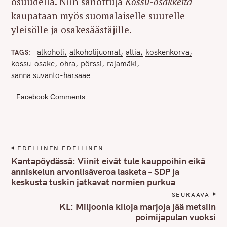
osuudella. Niin sanottuja
Kossu-osakkeita
kaupataan myös suomalaiselle suurelle
yleisölle ja osakesäästäjille.
alkoholi
alkoholijuomat
altia
koskenkorva
TAGS
kossu-osake
ohra
pörssi
rajamäki
sanna suvanto-harsaae
Facebook Comments
P
EDELLINEN EDELLINEN
o
Kantapöydässä: Viinit eivät tule kauppoihin eikä
s
anniskelun arvonlisäveroa lasketa – SDP ja
keskusta tuskin jatkavat normien purkua
t
n
SEURAAVA
KL: Miljoonia kiloja marjoja jää metsiin
a
poimijapulan vuoksi
v