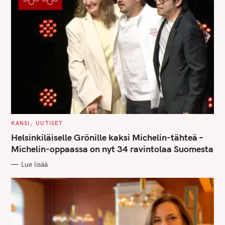
S
e
a
r
c
h
f
o
C
KANSI
UUTISET
r
A
T
Helsinkiläiselle Grönille kaksi Michelin-tähteä –
:
E
G
Michelin-oppaassa on nyt 34 ravintolaa Suomesta
O
R
Lue lisää
I
E
S