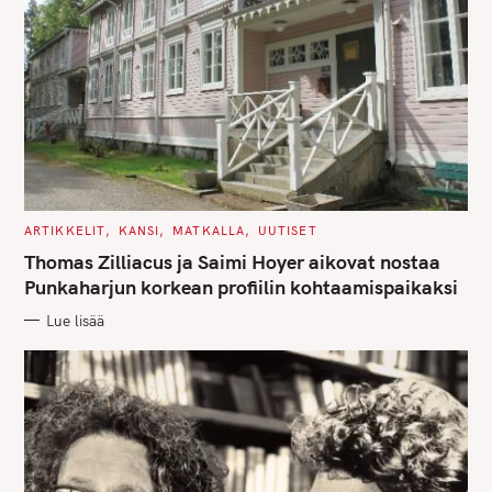
C
ARTIKKELIT
KANSI
MATKALLA
UUTISET
A
T
Thomas Zilliacus ja Saimi Hoyer aikovat nostaa
E
G
Punkaharjun korkean profiilin kohtaamispaikaksi
O
R
Lue lisää
I
E
S