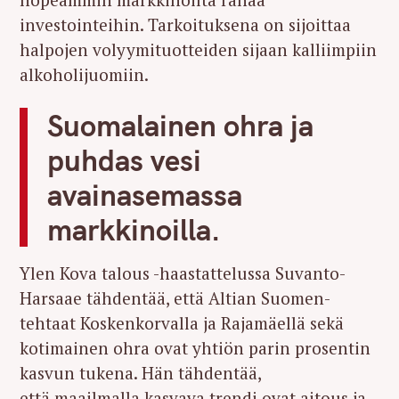
investointeihin. Tarkoituksena on sijoittaa
halpojen volyymituotteiden sijaan kalliimpiin
alkoholijuomiin.
Suomalainen ohra ja
puhdas vesi
avainasemassa
markkinoilla.
Ylen Kova talous -haastattelussa Suvanto-
Harsaae tähdentää, että Altian Suomen-
tehtaat Koskenkorvalla ja Rajamäellä sekä
kotimainen ohra ovat yhtiön parin prosentin
kasvun tukena. Hän tähdentää,
että maailmalla kasvava trendi ovat aitous ja