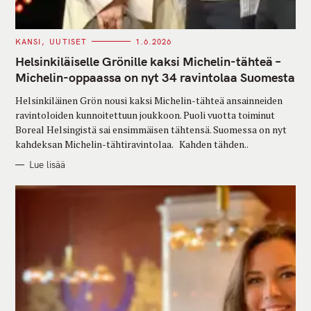
C
KANSI
UUTISET
1.6.2026
A
T
Helsinkiläiselle Grönille kaksi Michelin-tähteä –
E
G
Michelin-oppaassa on nyt 34 ravintolaa Suomesta
O
R
Helsinkiläinen Grön nousi kaksi Michelin-tähteä ansainneiden
I
E
ravintoloiden kunnoitettuun joukkoon. Puoli vuotta toiminut
S
Boreal Helsingistä sai ensimmäisen tähtensä. Suomessa on nyt
kahdeksan Michelin-tähtiravintolaa. Kahden tähden..
Lue lisää