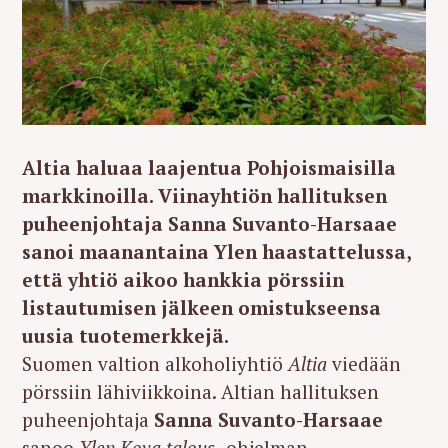
Altia haluaa laajentua Pohjoismaisilla
markkinoilla. Viinayhtiön hallituksen
puheenjohtaja Sanna Suvanto-Harsaae
sanoi maanantaina Ylen haastattelussa,
että yhtiö aikoo hankkia pörssiin
listautumisen jälkeen omistukseensa
uusia tuotemerkkejä.
Suomen valtion alkoholiyhtiö
Altia
viedään
pörssiin lähiviikkoina. Altian hallituksen
puheenjohtaja
Sanna Suvanto-Harsaae
sanoo
Ylen Kova talous
-ohjelman