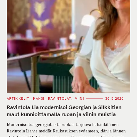
C
ARTIKKELIT
KANSI
RAVINTOLAT
VIINI
30.5.2026
A
T
Ravintola Lia modernisoi Georgian ja Silkkitien
E
G
maut kunnioittamalla ruoan ja viinin muistia
O
R
Modernisoitua georgialaista ruokaa tarjoava helsinkiläinen
I
E
Ravintola Lia vie meidät Kaukasuksen sydämeen, idän ja lännen
S