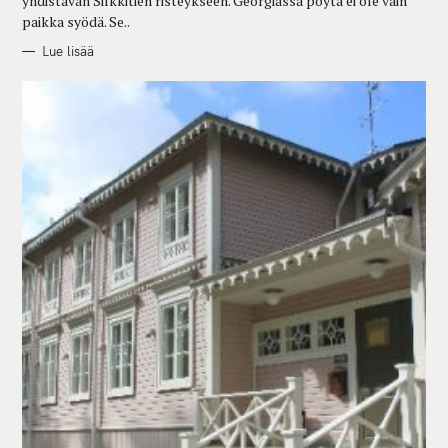
yhdistävän Silkkitien risteykseen. Georgiassa pöytä ei ole vain
paikka syödä. Se..
Lue lisää