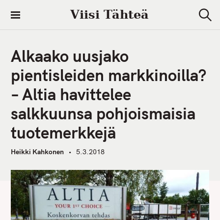
S
Viisi Tähteä
k
S
i
e
a
p
r
Alkaako uusjako
t
c
h
o
pientisleiden markkinoilla?
c
– Altia havittelee
o
n
salkkuunsa pohjoismaisia
t
tuotemerkkejä
e
n
Heikki Kahkonen
5.3.2018
t