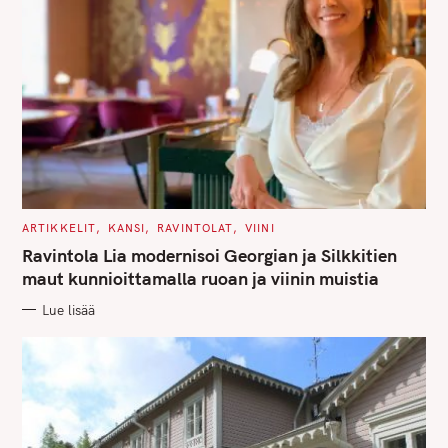
C
ARTIKKELIT
KANSI
RAVINTOLAT
VIINI
A
T
Ravintola Lia modernisoi Georgian ja Silkkitien
E
G
maut kunnioittamalla ruoan ja viinin muistia
O
R
Lue lisää
I
E
S