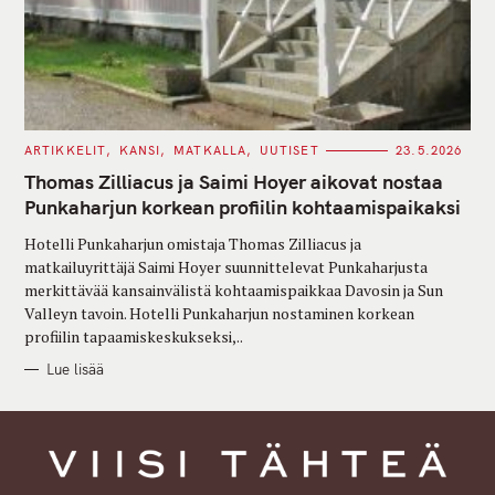
C
ARTIKKELIT
KANSI
MATKALLA
UUTISET
23.5.2026
A
T
Thomas Zilliacus ja Saimi Hoyer aikovat nostaa
E
G
Punkaharjun korkean profiilin kohtaamispaikaksi
O
R
Hotelli Punkaharjun omistaja Thomas Zilliacus ja
I
E
matkailuyrittäjä Saimi Hoyer suunnittelevat Punkaharjusta
S
merkittävää kansainvälistä kohtaamispaikkaa Davosin ja Sun
Valleyn tavoin. Hotelli Punkaharjun nostaminen korkean
profiilin tapaamiskeskukseksi,..
Lue lisää