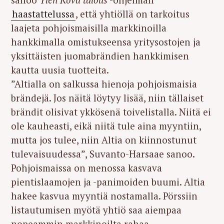
haastattelussa
, että yhtiöllä on tarkoitus
laajeta pohjoismaisilla markkinoilla
hankkimalla omistukseensa yritysostojen ja
yksittäisten juomabrändien hankkimisen
kautta uusia tuotteita.
”Altialla on salkussa hienoja pohjoismaisia
brändejä. Jos näitä löytyy lisää, niin tällaiset
brändit olisivat ykkösenä toivelistalla. Niitä ei
ole kauheasti, eikä niitä tule aina myyntiin,
mutta jos tulee, niin Altia on kiinnostunut
tulevaisuudessa”, Suvanto-Harsaae sanoo.
Pohjoismaissa on menossa kasvava
pientislaamojen ja -panimoiden buumi. Altia
hakee kasvua myyntiä nostamalla. Pörssiin
listautumisen myötä yhtiö saa aiempaa
nopeammin markkinoilta rahaa