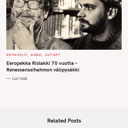
C
ARTIKKELIT
KANSI
UUTISET
A
T
Eeropekka Rislakki 70 vuotta –
E
G
Renessanssihahmon välipysäkki
O
R
Lue lisää
I
E
S
Related Posts