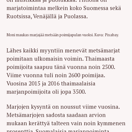
marjatoimintaa melkein koko Suomessa sekä
Ruotsissa, Venäjällä ja Puolassa.
Moni maukas marjajää metsään poimijapulan vuoksi. Kuva: Pixabay.
Lähes kaikki myyntiin menevät metsämarjat
poimitaan ulkomaisin voimin. Thaimaasta
poimijoita saapuu tänä vuonna noin 2500.
Viime vuonna tuli noin 2600 poimijaa.
Vuosina 2015 ja 2016 thaimaalaisia
marjanpoimijoita oli jopa 3500.
Marjojen kysyntä on noussut viime vuosina.
Metsämarjojen sadosta saadaan arvion
mukaan kerättyä talteen vain noin kymmenen
prosenttia. Suomalaisia marjanpoiminta