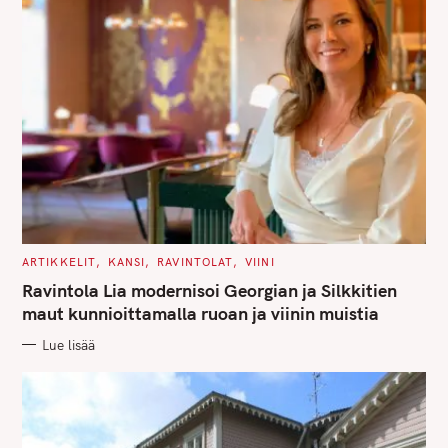
o
r
:
C
ARTIKKELIT
KANSI
RAVINTOLAT
VIINI
A
T
Ravintola Lia modernisoi Georgian ja Silkkitien
E
G
maut kunnioittamalla ruoan ja viinin muistia
O
R
Lue lisää
I
E
S