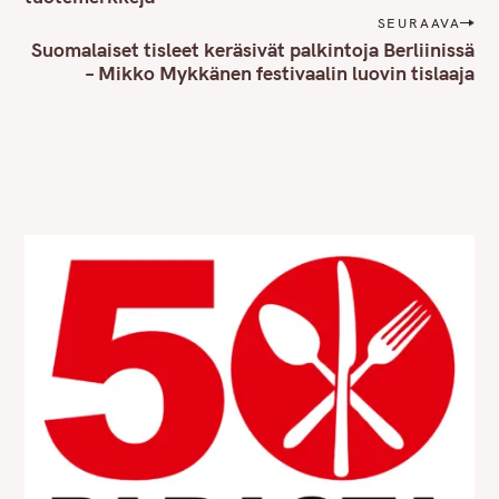
n
SEURAAVA
Suomalaiset tisleet keräsivät palkintoja Berliinissä
a
– Mikko Mykkänen festivaalin luovin tislaaja
v
i
g
a
t
i
o
n