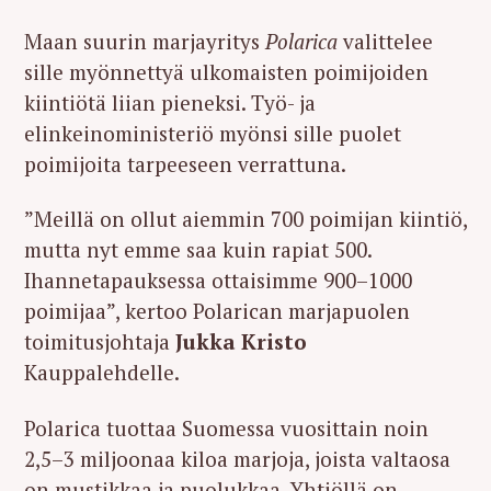
Maan suurin marjayritys
Polarica
valittelee
sille myönnettyä ulkomaisten poimijoiden
kiintiötä liian pieneksi. Työ- ja
elinkeinoministeriö myönsi sille puolet
poimijoita tarpeeseen verrattuna.
”Meillä on ollut aiemmin 700 poimijan kiintiö,
mutta nyt emme saa kuin rapiat 500.
Ihannetapauksessa ottaisimme 900–1000
poimijaa”, kertoo Polarican marjapuolen
toimitusjohtaja
Jukka Kristo
Kauppalehdelle.
Polarica tuottaa Suomessa vuosittain noin
2,5–3 miljoonaa kiloa marjoja, joista valtaosa
on mustikkaa ja puolukkaa. Yhtiöllä on