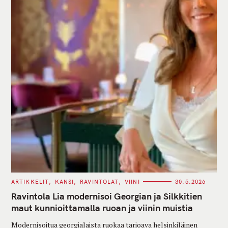
C
ARTIKKELIT
KANSI
RAVINTOLAT
VIINI
30.5.2026
A
T
Ravintola Lia modernisoi Georgian ja Silkkitien
E
G
maut kunnioittamalla ruoan ja viinin muistia
O
R
Modernisoitua georgialaista ruokaa tarjoava helsinkiläinen
I