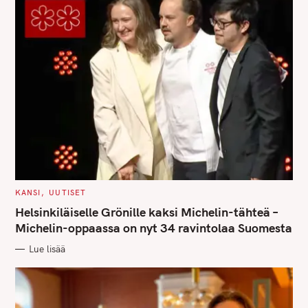
C
KANSI
UUTISET
S
A
T
Helsinkiläiselle Grönille kaksi Michelin-tähteä –
e
E
G
Michelin-oppaassa on nyt 34 ravintolaa Suomesta
O
a
R
Lue lisää
I
r
E
S
c
h
f