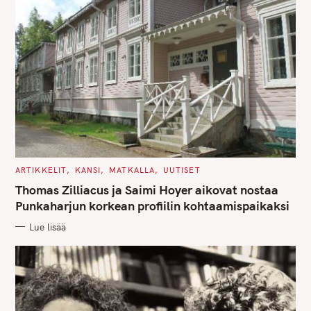
C
ARTIKKELIT
KANSI
MATKALLA
UUTISET
A
T
Thomas Zilliacus ja Saimi Hoyer aikovat nostaa
E
G
Punkaharjun korkean profiilin kohtaamispaikaksi
O
R
Lue lisää
I
E
S