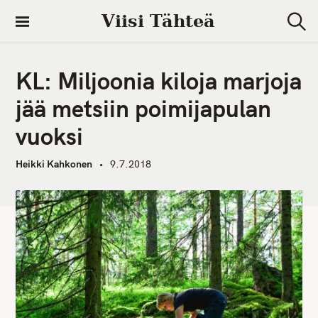
S
Viisi Tähteä
k
S
i
e
a
p
r
KL: Miljoonia kiloja marjoja
t
c
h
o
jää metsiin poimijapulan
c
vuoksi
o
n
Heikki Kahkonen
9.7.2018
t
e
n
t