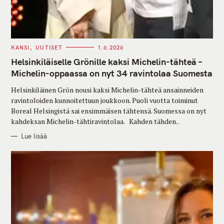
C
KANSI
UUTISET
1.6.2026
A
T
Helsinkiläiselle Grönille kaksi Michelin-tähteä –
E
G
Michelin-oppaassa on nyt 34 ravintolaa Suomesta
O
R
Helsinkiläinen Grön nousi kaksi Michelin-tähteä ansainneiden
I
E
ravintoloiden kunnoitettuun joukkoon. Puoli vuotta toiminut
S
Boreal Helsingistä sai ensimmäisen tähtensä. Suomessa on nyt
kahdeksan Michelin-tähtiravintolaa. Kahden tähden..
Lue lisää