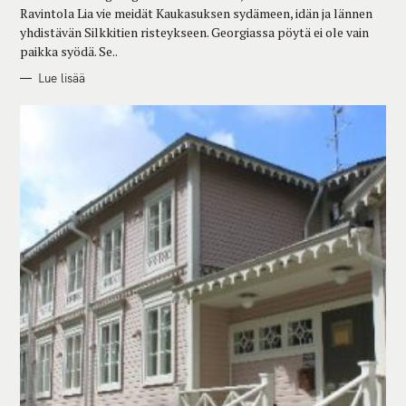
E
Ravintola Lia vie meidät Kaukasuksen sydämeen, idän ja lännen
S
yhdistävän Silkkitien risteykseen. Georgiassa pöytä ei ole vain
paikka syödä. Se..
Lue lisää