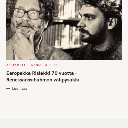
C
ARTIKKELIT
KANSI
UUTISET
A
T
Eeropekka Rislakki 70 vuotta –
E
G
Renessanssihahmon välipysäkki
O
R
Lue lisää
I
E
S