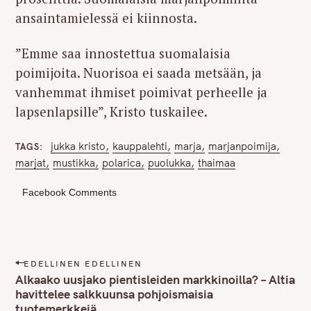
ansaintamielessä ei kiinnosta.
”Emme saa innostettua suomalaisia
poimijoita. Nuorisoa ei saada metsään, ja
vanhemmat ihmiset poimivat perheelle ja
lapsenlapsille”, Kristo tuskailee.
jukka kristo
kauppalehti
marja
marjanpoimija
TAGS
marjat
mustikka
polarica
puolukka
thaimaa
Facebook Comments
P
EDELLINEN EDELLINEN
o
Alkaako uusjako pientisleiden markkinoilla? – Altia
s
havittelee salkkuunsa pohjoismaisia
tuotemerkkejä
t