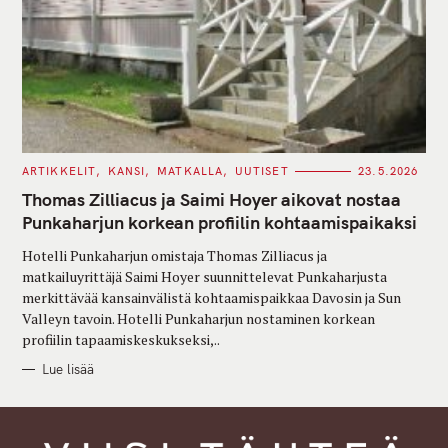
C
ARTIKKELIT
KANSI
MATKALLA
UUTISET
23.5.2026
A
T
Thomas Zilliacus ja Saimi Hoyer aikovat nostaa
E
G
Punkaharjun korkean profiilin kohtaamispaikaksi
O
R
Hotelli Punkaharjun omistaja Thomas Zilliacus ja
I
E
matkailuyrittäjä Saimi Hoyer suunnittelevat Punkaharjusta
S
merkittävää kansainvälistä kohtaamispaikkaa Davosin ja Sun
Valleyn tavoin. Hotelli Punkaharjun nostaminen korkean
profiilin tapaamiskeskukseksi,..
Lue lisää