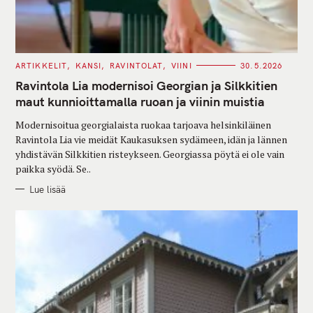
C
ARTIKKELIT
KANSI
RAVINTOLAT
VIINI
30.5.2026
A
T
Ravintola Lia modernisoi Georgian ja Silkkitien
E
G
maut kunnioittamalla ruoan ja viinin muistia
O
R
Modernisoitua georgialaista ruokaa tarjoava helsinkiläinen
I
E
Ravintola Lia vie meidät Kaukasuksen sydämeen, idän ja lännen
S
yhdistävän Silkkitien risteykseen. Georgiassa pöytä ei ole vain
paikka syödä. Se..
Lue lisää