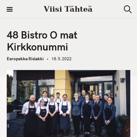
S
Viisi Tähteä
k
S
i
e
a
p
r
48 Bistro O mat
t
c
h
o
Kirkkonummi
c
o
Eeropekka Rislakki
18.5.2022
n
t
e
n
t