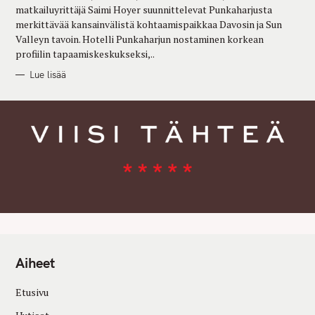
E
matkailuyrittäjä Saimi Hoyer suunnittelevat Punkaharjusta
S
merkittävää kansainvälistä kohtaamispaikkaa Davosin ja Sun
Valleyn tavoin. Hotelli Punkaharjun nostaminen korkean
profiilin tapaamiskeskukseksi,..
Lue lisää
Aiheet
Etusivu