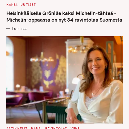
C
KANSI
UUTISET
A
T
Helsinkiläiselle Grönille kaksi Michelin-tähteä –
E
G
Michelin-oppaassa on nyt 34 ravintolaa Suomesta
O
R
Lue lisää
I
E
S
S
e
a
r
c
h
f
o
r
:
C
ARTIKKELIT
KANSI
RAVINTOLAT
VIINI