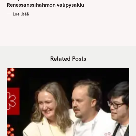
G
Renessanssihahmon välipysäkki
O
R
Lue lisää
I
E
S
Related Posts