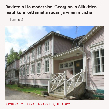
A
T
Ravintola Lia modernisoi Georgian ja Silkkitien
E
G
maut kunnioittamalla ruoan ja viinin muistia
O
R
Lue lisää
I
E
S
C
ARTIKKELIT
KANSI
MATKALLA
UUTISET
A