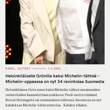
C
KANSI
UUTISET
1.6.2026
A
T
Helsinkiläiselle Grönille kaksi Michelin-tähteä –
E
G
Michelin-oppaassa on nyt 34 ravintolaa Suomesta
O
R
Helsinkiläinen Grön nousi kaksi Michelin-tähteä ansainneiden
I
E
ravintoloiden kunnoitettuun joukkoon. Puoli vuotta toiminut
S
Boreal Helsingistä sai ensimmäisen tähtensä. Suomessa on nyt
kahdeksan Michelin-tähtiravintolaa. Kahden tähden..