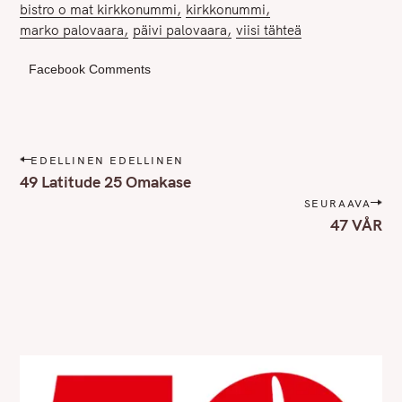
bistro o mat kirkkonummi
kirkkonummi
marko palovaara
päivi palovaara
viisi tähteä
Facebook Comments
P
EDELLINEN EDELLINEN
o
49 Latitude 25 Omakase
s
SEURAAVA
t
47 VÅR
n
a
v
i
g
a
t
i