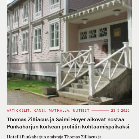
C
ARTIKKELIT
KANSI
MATKALLA
UUTISET
23.5.2026
A
T
Thomas Zilliacus ja Saimi Hoyer aikovat nostaa
E
G
Punkaharjun korkean profiilin kohtaamispaikaksi
O
R
Hotelli Punkaharjun omistaja Thomas Zilliacus ja
I