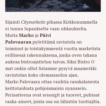
Sijainti
Citymarketin
pihassa Kirkkonummella
ei tunnu lupaukselta vaan uhkaukselta.
Mutta
Marko
ja
Päivi
Palovaaran
pyörittämä ravintola on
toiminut jo toistakymmentä vuotta marketista
erillisessä rakennuksessa, jonka oven takana
aukeaa bistroajattelun taivas. Siksi Bistro O
mat onkin ollut listamme pysyvä maamerkki
ravintolan koko olemassaolon ajan.
Marko Palovaara ottaa vauhtia ranskalaisesta
keittotaidosta pohjoismaisin nyanssein.
Periaatteena ovat sesongit ja tuoreet, puhtaat
raaka-aineet, joista osa on lähistön tuottajilta.