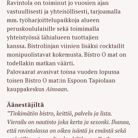
Ravintola on toiminut jo vuosien ajan
vastuullisesti ja yhteisöllisesti, tarjoamalla
mm. työharjoittelupaikkoja alueen
peruskoululaisille sekä toimimalla
yhteistyössä lähialueen tuottajien
kanssa. Bistrolinjan viinien lisäksi cocktailit
monipuolistavat kokemusta. Bistro O mat on
todellakin matkan väärti.
Palovaarat avasivat toissa vuoden lopussa
toisen Bistro O mat:in Espoon Tapiolaan
kauppakeskus
Ainoaan
.
Äänestäjiltä
”Tinkimätön bistro, keittiö, palvelu ja lista.
Vierailu on nautinto joka kerta ja sesonki. Ihanaa,
että ravintolassa on oikea isäntä ja emäntä sekä