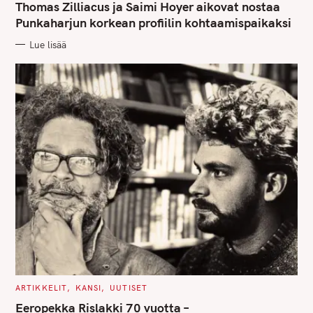
T
Thomas Zilliacus ja Saimi Hoyer aikovat nostaa
E
G
Punkaharjun korkean profiilin kohtaamispaikaksi
O
R
Lue lisää
I
E
S
C
ARTIKKELIT
KANSI
UUTISET
A
T
Eeropekka Rislakki 70 vuotta –
E