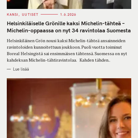
C
KANSI
UUTISET
1.6.2026
A
T
Helsinkiläiselle Grönille kaksi Michelin-tähteä –
E
G
Michelin-oppaassa on nyt 34 ravintolaa Suomesta
O
R
Helsinkiläinen Grön nousi kaksi Michelin-tähteä ansainneiden
I
E
ravintoloiden kunnoitettuun joukkoon. Puoli vuotta toiminut
S
Boreal Helsingistä sai ensimmäisen tähtensä. Suomessa on nyt
kahdeksan Michelin-tähtiravintolaa. Kahden tähden..
Lue lisää