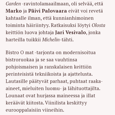
Garden
-ravintolamaailmaan, oli selvää, että
Marko
ja
Päivi Palovaara
eivät voi revetä
kahtaalle ilman, että kunnianhimoinen
toiminta häiriintyy. Ratkaisuksi löytyi
Olosta
keittiön luova johtaja
Jari Vesivalo
, jonka
harteilla tuikkii
Michelin-
tähti.
Bistro O mat -tarjonta on modernisoitua
bistroruokaa ja se saa vauhtinsa
pohjoismaisen ja ranskalaisen keittiön
perinteisistä tekniikoista ja ajattelusta.
Lautasille päätyvät parhaat, puhtaat raaka-
aineet, mieluiten luomu- ja lähituottajilta.
Lounaat ovat hurjassa maineessa ja illat
keräävät kiitosta. Viinilista keskittyy
eurooppalaisiin viineihin.