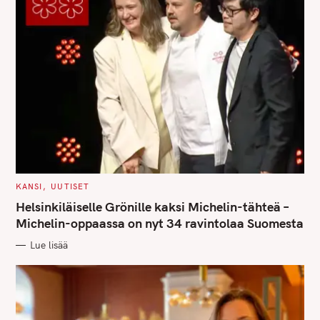
C
KANSI
UUTISET
S
A
T
Helsinkiläiselle Grönille kaksi Michelin-tähteä –
e
E
G
Michelin-oppaassa on nyt 34 ravintolaa Suomesta
a
O
R
r
Lue lisää
I
E
c
S
h
f
o