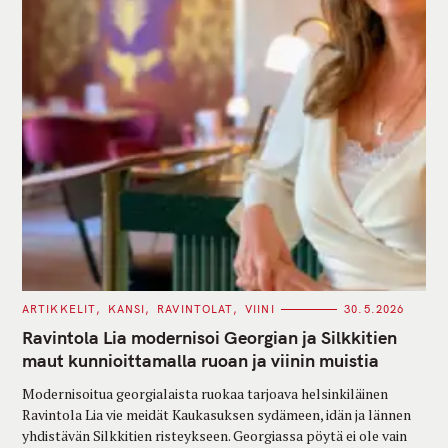
C
ARTIKKELIT
KANSI
RAVINTOLAT
VIINI
30.5.2026
A
T
Ravintola Lia modernisoi Georgian ja Silkkitien
E
G
maut kunnioittamalla ruoan ja viinin muistia
O
R
Modernisoitua georgialaista ruokaa tarjoava helsinkiläinen
I
E
Ravintola Lia vie meidät Kaukasuksen sydämeen, idän ja lännen
S
yhdistävän Silkkitien risteykseen. Georgiassa pöytä ei ole vain