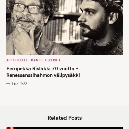
C
ARTIKKELIT
KANSI
UUTISET
A
T
Eeropekka Rislakki 70 vuotta –
E
G
Renessanssihahmon välipysäkki
O
R
Lue lisää
I
E
S
Related Posts