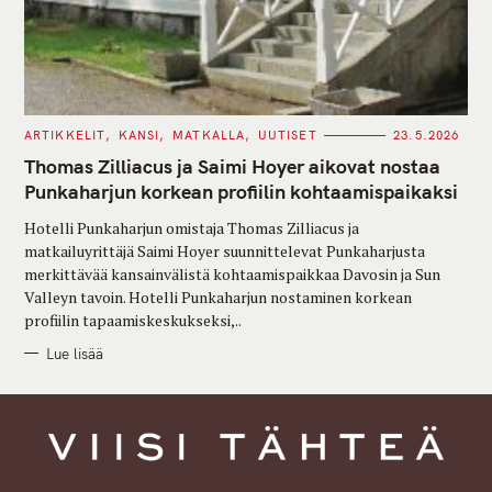
C
ARTIKKELIT
KANSI
MATKALLA
UUTISET
23.5.2026
A
T
Thomas Zilliacus ja Saimi Hoyer aikovat nostaa
E
G
Punkaharjun korkean profiilin kohtaamispaikaksi
O
R
Hotelli Punkaharjun omistaja Thomas Zilliacus ja
I
E
matkailuyrittäjä Saimi Hoyer suunnittelevat Punkaharjusta
S
merkittävää kansainvälistä kohtaamispaikkaa Davosin ja Sun
Valleyn tavoin. Hotelli Punkaharjun nostaminen korkean
profiilin tapaamiskeskukseksi,..
Lue lisää