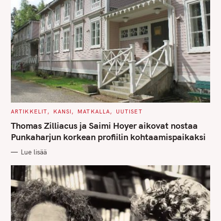
C
ARTIKKELIT
KANSI
MATKALLA
UUTISET
A
T
Thomas Zilliacus ja Saimi Hoyer aikovat nostaa
E
G
Punkaharjun korkean profiilin kohtaamispaikaksi
O
R
Lue lisää
I
E
S