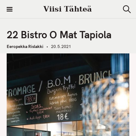
S
Viisi Tähteä
k
S
i
e
a
p
r
22 Bistro O Mat Tapiola
t
c
h
o
Eeropekka Rislakki
20.5.2021
c
o
n
t
e
n
t