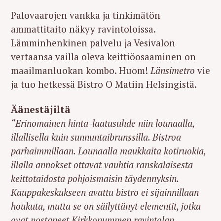
Palovaarojen vankka ja tinkimätön
ammattitaito näkyy ravintoloissa.
Lämminhenkinen palvelu ja Vesivalon
vertaansa vailla oleva keittiöosaaminen on
maailmanluokan kombo.
Huom!
Länsimetro
vie
ja tuo hetkessä Bistro O Matiin Helsingistä.
Äänestäjiltä
“Erinomainen hinta-laatusuhde niin lounaalla,
illallisella kuin sunnuntaibrunssilla. Bistroa
parhaimmillaan. Lounaalla maukkaita kotiruokia,
illalla annokset ottavat vauhtia ranskalaisesta
keittotaidosta pohjoismaisin täydennyksin.
Kauppakeskukseen avattu bistro ei sijainnillaan
houkuta, mutta se on säilyttänyt elementit, jotka
ovat nostaneet Kirkkonummen ravintolan