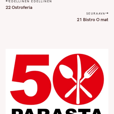
P
EDELLINEN EDELLINEN
o
22 Ostroferia
s
SEURAAVA
t
21 Bistro O mat
n
a
v
i
g
a
t
i
o
n