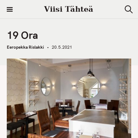
S
Viisi Tähteä
k
S
i
e
a
p
r
19 Ora
t
c
h
o
Eeropekka Rislakki
20.5.2021
c
o
n
t
e
n
t