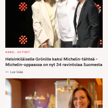
C
KANSI
UUTISET
A
T
Helsinkiläiselle Grönille kaksi Michelin-tähteä –
E
S
G
Michelin-oppaassa on nyt 34 ravintolaa Suomesta
O
e
R
Lue lisää
I
a
E
S
r
c
h
f
o