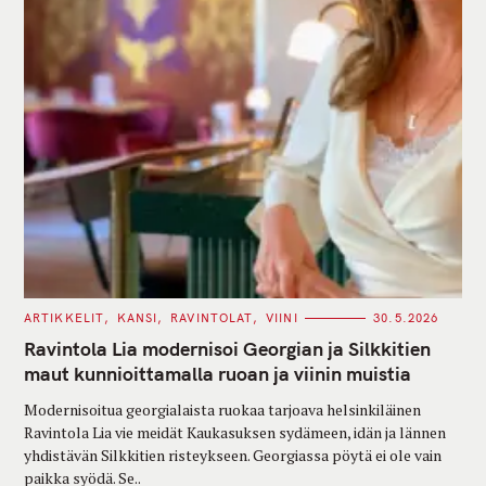
C
ARTIKKELIT
KANSI
RAVINTOLAT
VIINI
30.5.2026
A
T
Ravintola Lia modernisoi Georgian ja Silkkitien
E
G
maut kunnioittamalla ruoan ja viinin muistia
O
R
Modernisoitua georgialaista ruokaa tarjoava helsinkiläinen
I
E
Ravintola Lia vie meidät Kaukasuksen sydämeen, idän ja lännen
S
yhdistävän Silkkitien risteykseen. Georgiassa pöytä ei ole vain
paikka syödä. Se..