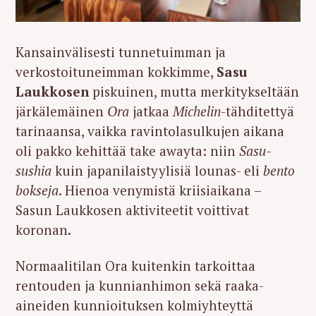
Kansainvälisesti tunnetuimman ja
verkostoituneimman kokkimme,
Sasu
Laukkosen
piskuinen, mutta merkitykseltään
järkälemäinen
Ora
jatkaa
Michelin
-tähditettyä
tarinaansa, vaikka ravintolasulkujen aikana
oli pakko kehittää take awayta: niin
Sasu-
sushia
kuin japanilaistyylisiä lounas- eli
bento
bokseja
.
Hienoa venymistä kriisiaikana –
Sasun Laukkosen aktiviteetit voittivat
koronan.
Normaalitilan Ora kuitenkin tarkoittaa
rentouden ja kunnianhimon sekä raaka-
aineiden kunnioituksen kolmiyhteyttä