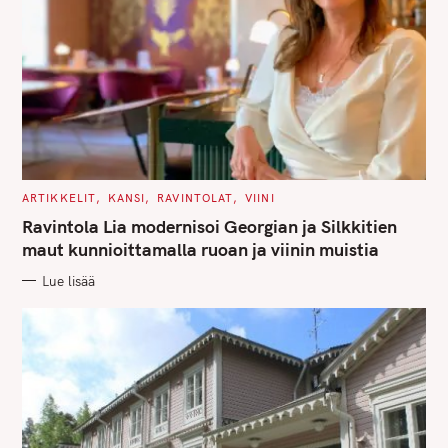
r
:
C
ARTIKKELIT
KANSI
RAVINTOLAT
VIINI
A
T
Ravintola Lia modernisoi Georgian ja Silkkitien
E
G
maut kunnioittamalla ruoan ja viinin muistia
O
R
Lue lisää
I
E
S