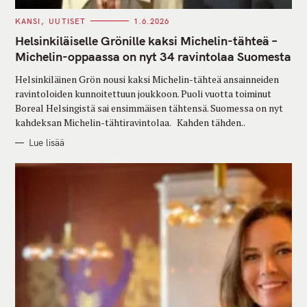
C
KANSI
UUTISET
1.6.2026
A
T
Helsinkiläiselle Grönille kaksi Michelin-tähteä –
E
G
Michelin-oppaassa on nyt 34 ravintolaa Suomesta
O
R
Helsinkiläinen Grön nousi kaksi Michelin-tähteä ansainneiden
I
E
ravintoloiden kunnoitettuun joukkoon. Puoli vuotta toiminut
S
Boreal Helsingistä sai ensimmäisen tähtensä. Suomessa on nyt
kahdeksan Michelin-tähtiravintolaa. Kahden tähden..
Lue lisää