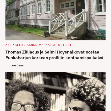
C
ARTIKKELIT
KANSI
MATKALLA
UUTISET
A
T
Thomas Zilliacus ja Saimi Hoyer aikovat nostaa
E
G
Punkaharjun korkean profiilin kohtaamispaikaksi
O
R
Lue lisää
I
E
S