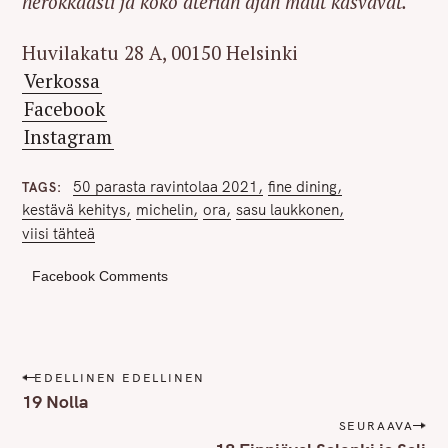
nerokkaasti ja koko aterian ajan maut kasvavat.”
Huvilakatu 28 A, 00150 Helsinki
Verkossa
Facebook
Instagram
50 parasta ravintolaa 2021
fine dining
TAGS
kestävä kehitys
michelin
ora
sasu laukkonen
viisi tähteä
Facebook Comments
P
EDELLINEN EDELLINEN
o
19 Nolla
s
SEURAAVA
t