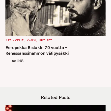
C
ARTIKKELIT
KANSI
UUTISET
A
T
Eeropekka Rislakki 70 vuotta –
E
G
Renessanssihahmon välipysäkki
O
R
Lue lisää
I
E
S
Related Posts