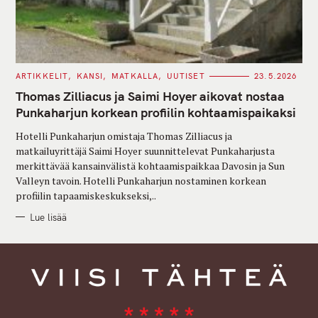
C
ARTIKKELIT
KANSI
MATKALLA
UUTISET
23.5.2026
A
T
Thomas Zilliacus ja Saimi Hoyer aikovat nostaa
E
G
Punkaharjun korkean profiilin kohtaamispaikaksi
O
R
Hotelli Punkaharjun omistaja Thomas Zilliacus ja
I
E
matkailuyrittäjä Saimi Hoyer suunnittelevat Punkaharjusta
S
merkittävää kansainvälistä kohtaamispaikkaa Davosin ja Sun
Valleyn tavoin. Hotelli Punkaharjun nostaminen korkean
profiilin tapaamiskeskukseksi,..
Lue lisää