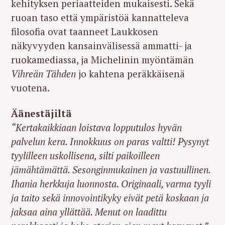
kehityksen periaatteiden mukaisesti. Sekä
ruoan taso että ympäristöä kannatteleva
filosofia ovat taanneet Laukkosen
näkyvyyden kansainvälisessä ammatti- ja
ruokamediassa, ja Michelinin myöntämän
Vihreän Tähden
jo kahtena peräkkäisenä
vuotena.
Äänestäjiltä
“Kertakaikkiaan loistava lopputulos hyvän
palvelun kera. Innokkuus on paras valtti! Pysynyt
tyylilleen uskollisena, silti paikoilleen
jämähtämättä. Sesonginmukainen ja vastuullinen.
Ihania herkkuja luonnosta. Originaali, varma tyyli
ja taito sekä innovointikyky eivät petä koskaan ja
jaksaa aina yllättää. Menut on laadittu