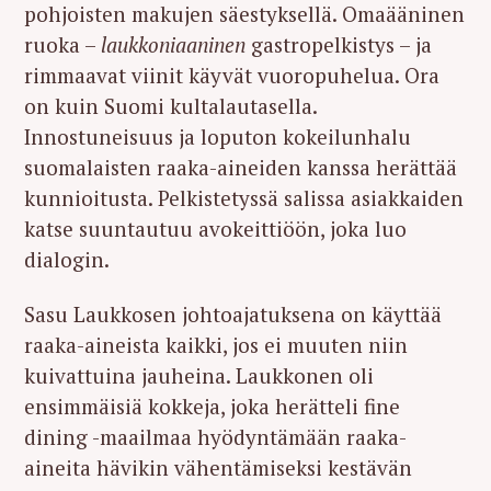
pohjoisten makujen säestyksellä. Omaääninen
ruoka –
laukkoniaaninen
gastropelkistys – ja
rimmaavat viinit käyvät vuoropuhelua. Ora
on kuin Suomi kultalautasella.
Innostuneisuus ja loputon kokeilunhalu
suomalaisten raaka-aineiden kanssa herättää
kunnioitusta. Pelkistetyssä salissa asiakkaiden
katse suuntautuu avokeittiöön, joka luo
dialogin.
Sasu Laukkosen johtoajatuksena on käyttää
raaka-aineista kaikki, jos ei muuten niin
kuivattuina jauheina. Laukkonen oli
ensimmäisiä kokkeja, joka herätteli fine
dining -maailmaa hyödyntämään raaka-
aineita hävikin vähentämiseksi kestävän