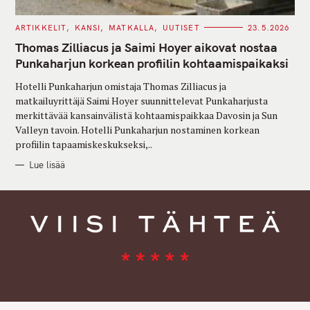
C
ARTIKKELIT
KANSI
MATKALLA
UUTISET
23.5.2026
A
T
Thomas Zilliacus ja Saimi Hoyer aikovat nostaa
E
G
Punkaharjun korkean profiilin kohtaamispaikaksi
O
R
Hotelli Punkaharjun omistaja Thomas Zilliacus ja
I
E
matkailuyrittäjä Saimi Hoyer suunnittelevat Punkaharjusta
S
merkittävää kansainvälistä kohtaamispaikkaa Davosin ja Sun
Valleyn tavoin. Hotelli Punkaharjun nostaminen korkean
profiilin tapaamiskeskukseksi,..
Lue lisää