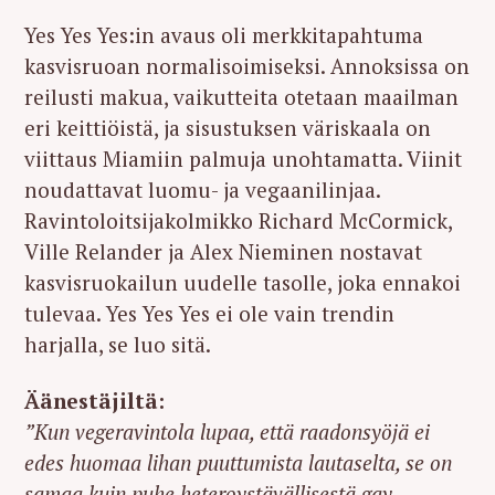
Yes Yes Yes:in avaus oli merkkitapahtuma
kasvisruoan normalisoimiseksi. Annoksissa on
reilusti makua, vaikutteita otetaan maailman
eri keittiöistä, ja sisustuksen väriskaala on
viittaus Miamiin palmuja unohtamatta. Viinit
noudattavat luomu- ja vegaanilinjaa.
Ravintoloitsijakolmikko Richard McCormick,
Ville Relander ja Alex Nieminen nostavat
kasvisruokailun uudelle tasolle, joka ennakoi
tulevaa. Yes Yes Yes ei ole vain trendin
harjalla, se luo sitä.
Äänestäjiltä:
”Kun vegeravintola lupaa, että raadonsyöjä ei
edes huomaa lihan puuttumista lautaselta, se on
samaa kuin puhe heteroystävällisestä gay-