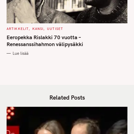
C
ARTIKKELIT
KANSI
UUTISET
A
T
Eeropekka Rislakki 70 vuotta –
E
G
Renessanssihahmon välipysäkki
O
R
Lue lisää
I
E
S
Related Posts