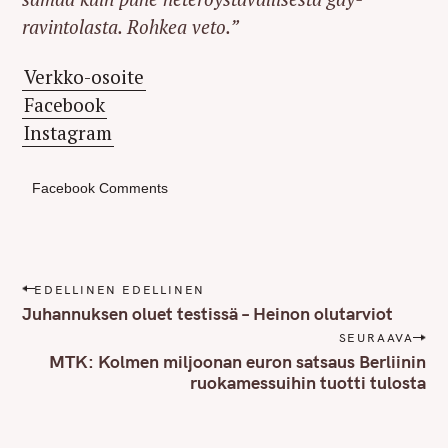
ravintolasta. Rohkea veto.”
Verkko-osoite
Facebook
Instagram
Facebook Comments
P
EDELLINEN EDELLINEN
o
Juhannuksen oluet testissä – Heinon olutarviot
s
SEURAAVA
t
MTK: Kolmen miljoonan euron satsaus Berliinin
n
ruokamessuihin tuotti tulosta
a
v