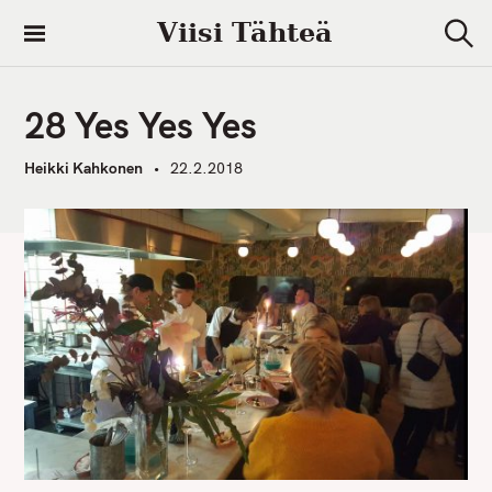
S
Viisi Tähteä
k
S
i
e
a
p
r
28 Yes Yes Yes
t
c
h
o
Heikki Kahkonen
22.2.2018
c
o
n
t
e
n
t