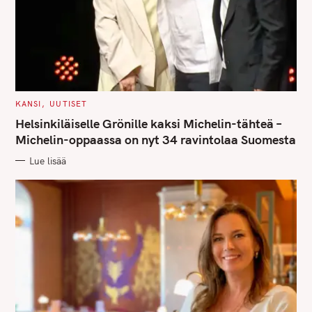
C
KANSI
UUTISET
A
T
Helsinkiläiselle Grönille kaksi Michelin-tähteä –
E
G
Michelin-oppaassa on nyt 34 ravintolaa Suomesta
O
R
Lue lisää
I
E
S