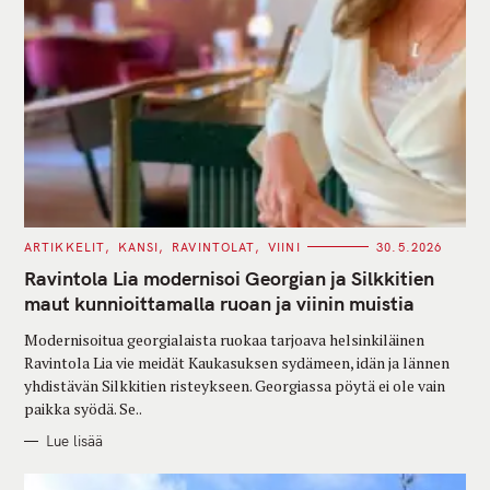
C
ARTIKKELIT
KANSI
RAVINTOLAT
VIINI
30.5.2026
A
T
Ravintola Lia modernisoi Georgian ja Silkkitien
E
G
maut kunnioittamalla ruoan ja viinin muistia
O
R
Modernisoitua georgialaista ruokaa tarjoava helsinkiläinen
I
E
Ravintola Lia vie meidät Kaukasuksen sydämeen, idän ja lännen
S
yhdistävän Silkkitien risteykseen. Georgiassa pöytä ei ole vain
paikka syödä. Se..
Lue lisää