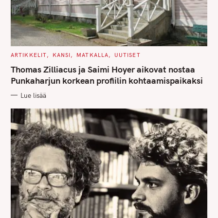
:
C
ARTIKKELIT
KANSI
MATKALLA
UUTISET
A
T
Thomas Zilliacus ja Saimi Hoyer aikovat nostaa
E
G
Punkaharjun korkean profiilin kohtaamispaikaksi
O
R
Lue lisää
I
E
S