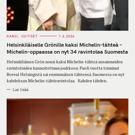
C
KANSI
UUTISET
1.6.2026
A
T
Helsinkiläiselle Grönille kaksi Michelin-tähteä –
E
G
Michelin-oppaassa on nyt 34 ravintolaa Suomesta
O
R
Helsinkiläinen Grön nousi kaksi Michelin-tähteä ansainneiden
I
E
ravintoloiden kunnoitettuun joukkoon. Puoli vuotta toiminut
S
Boreal Helsingistä sai ensimmäisen tähtensä. Suomessa on nyt
kahdeksan Michelin-tähtiravintolaa. Kahden tähden..
Lue lisää