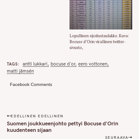
Lopullinen sijoitustaulukko. Kuva:
Bocuse d’Orin virallinen twitter-
sivusto,
antti lukkari
bocuse d'or
eero vottonen
TAGS
matti jämsén
Facebook Comments
P
EDELLINEN EDELLINEN
o
Suomen joukkueenjohto pettyi Bocuse d'Orin
s
kuudenteen sijaan
t
SEURAAVA