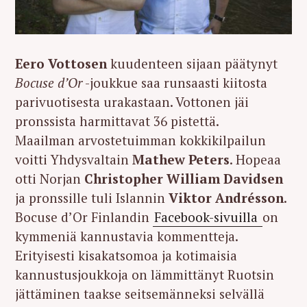
Eero Vottosen
kuudenteen sijaan päätynyt
Bocuse d’Or
-joukkue saa runsaasti kiitosta
parivuotisesta urakastaan. Vottonen jäi
pronssista harmittavat 36 pistettä.
Maailman arvostetuimman kokkikilpailun
voitti Yhdysvaltain
Mathew Peters
. Hopeaa
otti Norjan
Christopher William Davidsen
ja pronssille tuli Islannin
Viktor Andrésson
.
Bocuse d’Or Finlandin
Facebook-sivuilla
on
kymmeniä kannustavia kommentteja.
Erityisesti kisakatsomoa ja kotimaisia
kannustusjoukkoja on lämmittänyt Ruotsin
jättäminen taakse seitsemänneksi selvällä