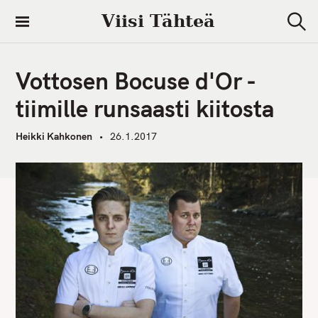
S
Viisi Tähteä
k
S
i
e
a
p
r
Vottosen Bocuse d'Or -
t
c
h
o
tiimille runsaasti kiitosta
c
o
Heikki Kahkonen
26.1.2017
n
t
e
n
t