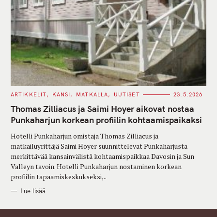
C
ARTIKKELIT
KANSI
MATKALLA
UUTISET
23.5.2026
A
T
Thomas Zilliacus ja Saimi Hoyer aikovat nostaa
E
G
Punkaharjun korkean profiilin kohtaamispaikaksi
O
R
Hotelli Punkaharjun omistaja Thomas Zilliacus ja
I
E
matkailuyrittäjä Saimi Hoyer suunnittelevat Punkaharjusta
S
merkittävää kansainvälistä kohtaamispaikkaa Davosin ja Sun
Valleyn tavoin. Hotelli Punkaharjun nostaminen korkean
profiilin tapaamiskeskukseksi,..
Lue lisää