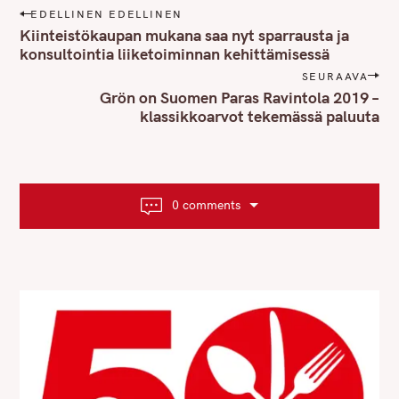
P
EDELLINEN EDELLINEN
o
Kiinteistökaupan mukana saa nyt sparrausta ja
s
konsultointia liiketoiminnan kehittämisessä
t
SEURAAVA
n
Grön on Suomen Paras Ravintola 2019 –
klassikkoarvot tekemässä paluuta
a
v
i
g
a
0 comments
t
i
o
n