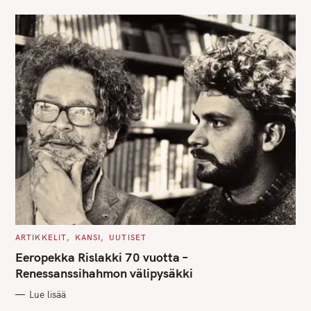
E
S
C
ARTIKKELIT
KANSI
UUTISET
A
T
Eeropekka Rislakki 70 vuotta –
E
G
Renessanssihahmon välipysäkki
O
R
Lue lisää
I
E