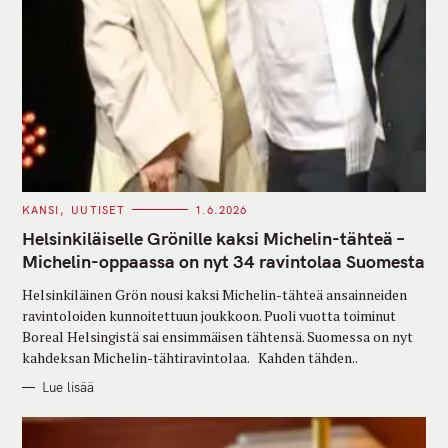
C
KANSI
UUTISET
1.6.2026
A
T
Helsinkiläiselle Grönille kaksi Michelin-tähteä –
E
G
Michelin-oppaassa on nyt 34 ravintolaa Suomesta
O
R
Helsinkiläinen Grön nousi kaksi Michelin-tähteä ansainneiden
I
E
ravintoloiden kunnoitettuun joukkoon. Puoli vuotta toiminut
S
Boreal Helsingistä sai ensimmäisen tähtensä. Suomessa on nyt
kahdeksan Michelin-tähtiravintolaa. Kahden tähden..
Lue lisää