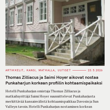
C
ARTIKKELIT
KANSI
MATKALLA
UUTISET
23.5.2026
A
T
Thomas Zilliacus ja Saimi Hoyer aikovat nostaa
E
G
Punkaharjun korkean profiilin kohtaamispaikaksi
O
R
Hotelli Punkaharjun omistaja Thomas Zilliacus ja
I
E
matkailuyrittäjä Saimi Hoyer suunnittelevat Punkaharjusta
S
merkittävää kansainvälistä kohtaamispaikkaa Davosin ja Sun
Valleyn tavoin. Hotelli Punkaharjun nostaminen korkean