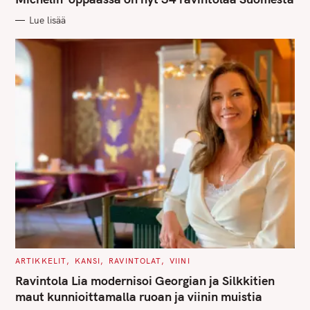
O
R
Lue lisää
I
E
S
C
ARTIKKELIT
KANSI
RAVINTOLAT
VIINI
A
T
Ravintola Lia modernisoi Georgian ja Silkkitien
E
G
maut kunnioittamalla ruoan ja viinin muistia
O