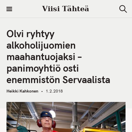
S
Viisi Tähteä
k
S
i
e
a
p
r
Olvi ryhtyy
t
c
h
o
alkoholijuomien
c
maahantuojaksi –
o
n
panimoyhtiö osti
t
enemmistön Servaalista
e
n
Heikki Kahkonen
1.2.2018
t