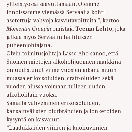
yhteistyössä saavuttamaan. Olemme
innoissamme viemässä Servaalia kohti
asetettuja vahvoja kasvutavoitteita ”, kertoo
Momentin Groupin
omistaja
Teemu Lehto
, joka
jatkaa myös Servaalin hallituksen
puheenjohtajana.
Olvin toimitusjohtaja Lasse Aho sanoo, että
Suomen mietojen alkoholijuomien markkina
on uudistunut viime vuosien aikana muun
muassa erikoisoluiden, craft-oluiden sekä
vuoden alussa voimaan tulleen uuden
alkoholilain vuoksi.
Samalla vahvempien erikoisoluiden,
kansainvälisten olutbrändien ja lonkeroiden
kysyntä on kasvanut.
”Laadukkaiden viinien ja kuohuviinien