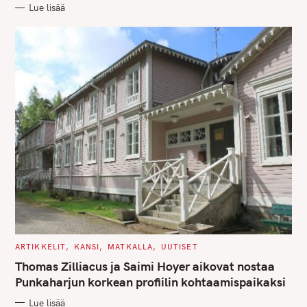
R
Lue lisää
I
E
S
C
ARTIKKELIT
KANSI
MATKALLA
UUTISET
A
T
Thomas Zilliacus ja Saimi Hoyer aikovat nostaa
E
G
Punkaharjun korkean profiilin kohtaamispaikaksi
O
R
Lue lisää
I