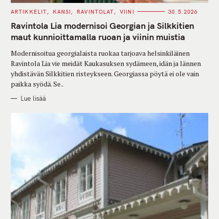
C
ARTIKKELIT
KANSI
RAVINTOLAT
VIINI
30.5.2026
A
T
Ravintola Lia modernisoi Georgian ja Silkkitien
E
G
maut kunnioittamalla ruoan ja viinin muistia
O
R
Modernisoitua georgialaista ruokaa tarjoava helsinkiläinen
I
E
Ravintola Lia vie meidät Kaukasuksen sydämeen, idän ja lännen
S
yhdistävän Silkkitien risteykseen. Georgiassa pöytä ei ole vain
paikka syödä. Se..
Lue lisää