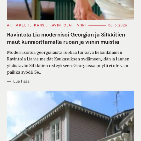
C
ARTIKKELIT
KANSI
RAVINTOLAT
VIINI
30.5.2026
A
T
Ravintola Lia modernisoi Georgian ja Silkkitien
E
G
maut kunnioittamalla ruoan ja viinin muistia
O
R
Modernisoitua georgialaista ruokaa tarjoava helsinkiläinen
I
E
Ravintola Lia vie meidät Kaukasuksen sydämeen, idän ja lännen
S
yhdistävän Silkkitien risteykseen. Georgiassa pöytä ei ole vain
paikka syödä. Se..
Lue lisää