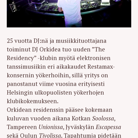
25 vuotta DJ:nä ja musiikkituottajana
toiminut DJ Orkidea tuo uuden ”The
Residency” -klubin myötä elektronisen
tanssimusiikin eri aikakaudet Restamax-
konsernin yökerhoihin, sillä yritys on
panostanut viime vuosina erityisesti
Helsingin ulkopuolisten yökerhojen
klubikokemukseen.
Orkidean residenssin pääsee kokemaan
kuluvan vuoden aikana Kotkan
Soolossa
,
Tampereen
Unionissa
, Jyväskylän
Escapessa
sekä Oulun
Tivolissa
. Tapahtumia pidetään