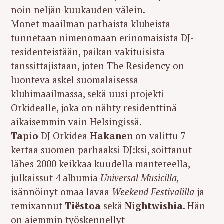
noin neljän kuukauden välein.
Monet maailman parhaista klubeista
tunnetaan nimenomaan erinomaisista DJ-
residenteistään, paikan vakituisista
tanssittajistaan, joten The Residency on
luonteva askel suomalaisessa
klubimaailmassa, sekä uusi projekti
Orkidealle, joka on nähty residenttinä
aikaisemmin vain Helsingissä.
Tapio
DJ Orkidea
Hakanen
on valittu 7
kertaa suomen parhaaksi DJ:ksi, soittanut
lähes 2000 keikkaa kuudella mantereella,
julkaissut 4 albumia
Universal Musicilla,
isännöinyt omaa lavaa
Weekend Festivalilla
ja
remixannut
Tiëstoa
sekä
Nightwishia
. Hän
on aiemmin työskennellyt