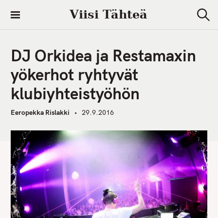
S
Viisi Tähteä
k
S
i
e
a
p
r
DJ Orkidea ja Restamaxin
t
c
h
o
yökerhot ryhtyvät
c
klubiyhteistyöhön
o
n
Eeropekka Rislakki
29.9.2016
t
e
n
t