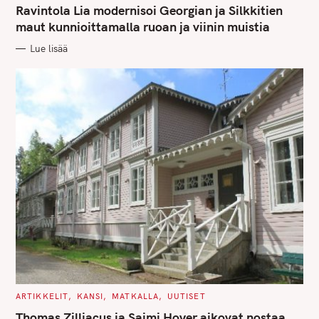
T
Ravintola Lia modernisoi Georgian ja Silkkitien
E
G
maut kunnioittamalla ruoan ja viinin muistia
O
R
Lue lisää
I
E
S
C
ARTIKKELIT
KANSI
MATKALLA
UUTISET
A
T
Thomas Zilliacus ja Saimi Hoyer aikovat nostaa