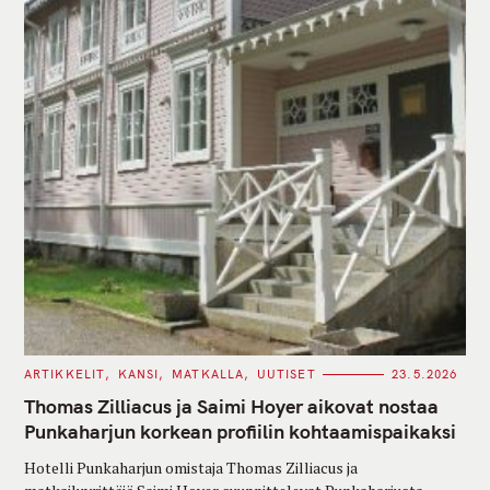
C
ARTIKKELIT
KANSI
MATKALLA
UUTISET
23.5.2026
A
T
Thomas Zilliacus ja Saimi Hoyer aikovat nostaa
E
G
Punkaharjun korkean profiilin kohtaamispaikaksi
O
R
Hotelli Punkaharjun omistaja Thomas Zilliacus ja
I
E