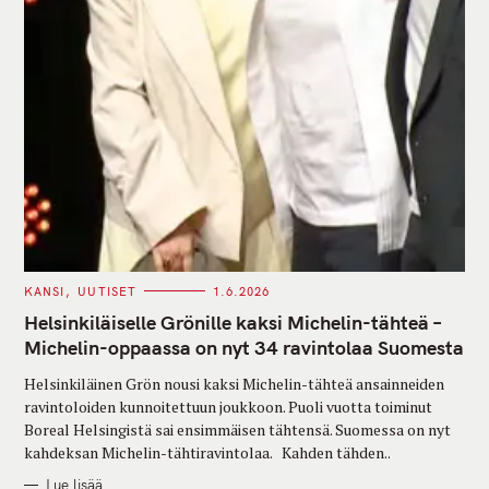
C
KANSI
UUTISET
1.6.2026
A
T
Helsinkiläiselle Grönille kaksi Michelin-tähteä –
E
G
Michelin-oppaassa on nyt 34 ravintolaa Suomesta
O
R
Helsinkiläinen Grön nousi kaksi Michelin-tähteä ansainneiden
I
E
ravintoloiden kunnoitettuun joukkoon. Puoli vuotta toiminut
S
Boreal Helsingistä sai ensimmäisen tähtensä. Suomessa on nyt
kahdeksan Michelin-tähtiravintolaa. Kahden tähden..
Lue lisää