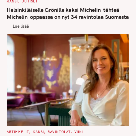
r
C
KANSI
UUTISET
A
T
c
Helsinkiläiselle Grönille kaksi Michelin-tähteä –
E
G
Michelin-oppaassa on nyt 34 ravintolaa Suomesta
h
O
R
f
Lue lisää
I
E
o
S
r
:
C
ARTIKKELIT
KANSI
RAVINTOLAT
VIINI
A