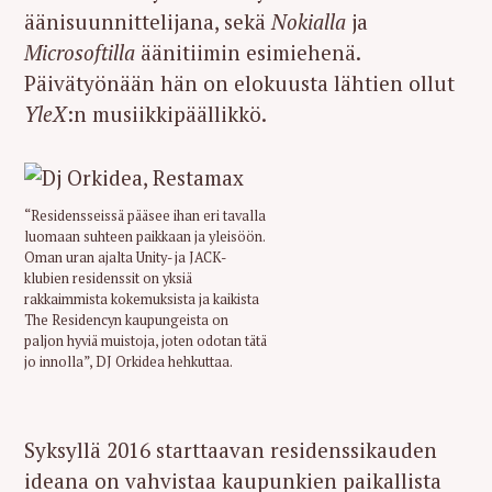
äänisuunnittelijana, sekä
Nokialla
ja
Microsoftilla
äänitiimin esimiehenä.
Päivätyönään hän on elokuusta lähtien ollut
YleX
:n musiikkipäällikkö.
“Residensseissä pääsee ihan eri tavalla
luomaan suhteen paikkaan ja yleisöön.
Oman uran ajalta Unity- ja JACK-
klubien residenssit on yksiä
rakkaimmista kokemuksista ja kaikista
The Residencyn kaupungeista on
paljon hyviä muistoja, joten odotan tätä
jo innolla”, DJ Orkidea hehkuttaa.
Syksyllä 2016 starttaavan residenssikauden
ideana on vahvistaa kaupunkien paikallista