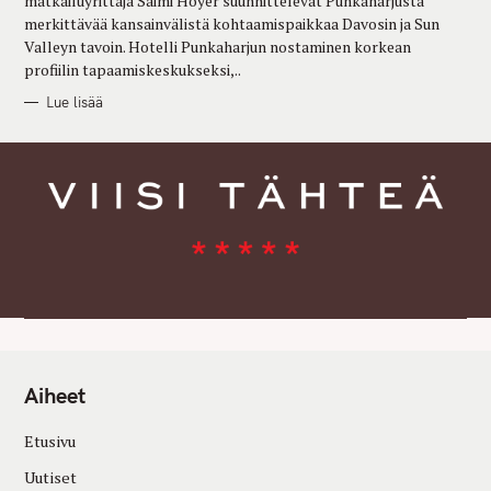
matkailuyrittäjä Saimi Hoyer suunnittelevat Punkaharjusta
S
merkittävää kansainvälistä kohtaamispaikkaa Davosin ja Sun
Valleyn tavoin. Hotelli Punkaharjun nostaminen korkean
profiilin tapaamiskeskukseksi,..
Lue lisää
Aiheet
Etusivu
Uutiset