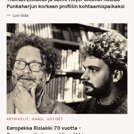
E
G
Punkaharjun korkean profiilin kohtaamispaikaksi
O
R
Lue lisää
I
E
S
C
ARTIKKELIT
KANSI
UUTISET
A
T
Eeropekka Rislakki 70 vuotta –
E
G