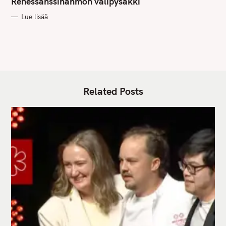
Renessanssihahmon välipysäkki
O
R
Lue lisää
I
E
S
Related Posts