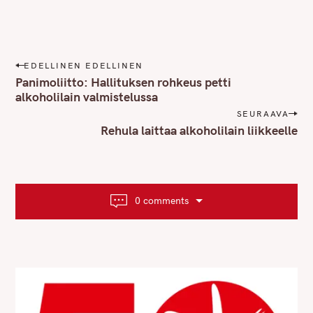
P
EDELLINEN EDELLINEN
o
Panimoliitto: Hallituksen rohkeus petti
s
alkoholilain valmistelussa
t
SEURAAVA
n
Rehula laittaa alkoholilain liikkeelle
a
v
i
g
0 comments
a
t
i
o
n