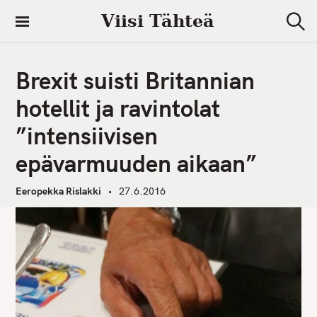
S
Viisi Tähteä
k
S
i
e
a
p
r
Brexit suisti Britannian
t
c
h
o
hotellit ja ravintolat
c
”intensiivisen
o
n
epävarmuuden aikaan”
t
e
Eeropekka Rislakki
27.6.2016
n
t