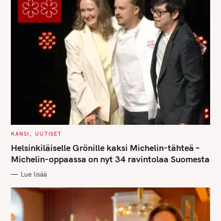
r
:
C
KANSI
UUTISET
A
T
Helsinkiläiselle Grönille kaksi Michelin-tähteä –
E
G
Michelin-oppaassa on nyt 34 ravintolaa Suomesta
O
R
Lue lisää
I
E
S