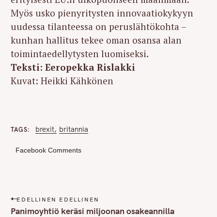
Myös usko pienyritysten innovaatiokykyyn
uudessa tilanteessa on peruslähtökohta –
kunhan hallitus tekee oman osansa alan
toimintaedellytysten luomiseksi.
Teksti: Eeropekka Rislakki
Kuvat: Heikki Kähkönen
brexit
britannia
TAGS
Facebook Comments
P
EDELLINEN EDELLINEN
o
Panimoyhtiö keräsi miljoonan osakeannilla