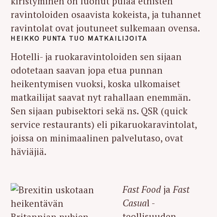
kiristyminen on luonut pulaa etnisten
ravintoloiden osaavista kokeista, ja tuhannet
ravintolat ovat joutuneet sulkemaan ovensa.
HEIKKO PUNTA TUO MATKAILIJOITA
Hotelli- ja ruokaravintoloiden sen sijaan
odotetaan saavan jopa etua punnan
heikentymisen vuoksi, koska ulkomaiset
matkailijat saavat nyt rahallaan enemmän.
Sen sijaan pubisektori sekä ns. QSR (quick
service restaurants) eli pikaruokaravintolat,
joissa on minimaalinen palvelutaso, ovat
häviäjiä.
Fast Food
ja
Fast
Casua
l -
teollisuuden