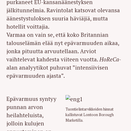
purkaneet EU-kansanäänestyksen
jälkitunnelmia. Ravintolat katsovat olevansa
äänestystuloksen suuria häviäjiä, mutta
hotellit voittajia.
Varmaa on vain se, että koko Britannian
talouselämän elää nyt epävarmuuden aikaa,
jonka pituutta arvuutellaan. Arviot
vaihtelevat kahdesta viiteen vuotta.
HoReCa
-
alan analyytikot puhuvat ”intensiivisen
epävarmuuden ajasta”.
Epävarmuus syntyy
punnan arvon
Tuontielintarvikkeiden hinnat
heilahteluista,
kallistuvat Lontoon Borough
Marketilla.
jolloin kulujen