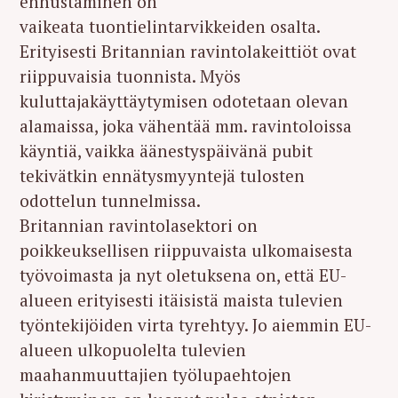
ennustaminen on
vaikeata tuontielintarvikkeiden osalta.
Erityisesti Britannian ravintolakeittiöt ovat
riippuvaisia tuonnista. Myös
kuluttajakäyttäytymisen odotetaan olevan
alamaissa, joka vähentää mm. ravintoloissa
käyntiä, vaikka äänestyspäivänä pubit
tekivätkin ennätysmyyntejä tulosten
odottelun tunnelmissa.
Britannian ravintolasektori on
poikkeuksellisen riippuvaista ulkomaisesta
työvoimasta ja nyt oletuksena on, että EU-
alueen erityisesti itäisistä maista tulevien
työntekijöiden virta tyrehtyy. Jo aiemmin EU-
alueen ulkopuolelta tulevien
maahanmuuttajien työlupaehtojen