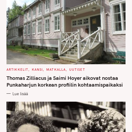
C
ARTIKKELIT
KANSI
MATKALLA
UUTISET
A
T
Thomas Zilliacus ja Saimi Hoyer aikovat nostaa
E
G
Punkaharjun korkean profiilin kohtaamispaikaksi
O
R
Lue lisää
I
E
S