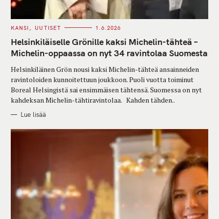
C
KANSI
UUTISET
1.6.2026
A
T
Helsinkiläiselle Grönille kaksi Michelin-tähteä –
E
G
Michelin-oppaassa on nyt 34 ravintolaa Suomesta
O
R
Helsinkiläinen Grön nousi kaksi Michelin-tähteä ansainneiden
I
E
ravintoloiden kunnoitettuun joukkoon. Puoli vuotta toiminut
S
Boreal Helsingistä sai ensimmäisen tähtensä. Suomessa on nyt
kahdeksan Michelin-tähtiravintolaa. Kahden tähden..
Lue lisää