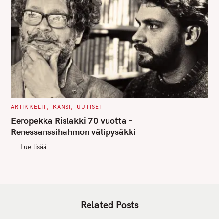
C
ARTIKKELIT
KANSI
UUTISET
A
T
Eeropekka Rislakki 70 vuotta –
E
G
Renessanssihahmon välipysäkki
O
R
Lue lisää
I
E
S
Related Posts