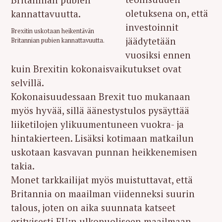
oletuksena on, että
investoinnit
Brexitin uskotaan heikentävän
jäädytetään
Britannian pubien kannattavuutta.
vuosiksi ennen
kuin Brexitin kokonaisvaikutukset ovat
selvillä.
Kokonaisuudessaan Brexit tuo mukanaan
myös hyvää, sillä äänestystulos pysäyttää
liiketilojen ylikuumentuneen vuokra- ja
hintakierteen. Lisäksi kotimaan matkailun
uskotaan kasvavan punnan heikkenemisen
takia.
Monet tarkkailijat myös muistuttavat, että
Britannia on maailman viidenneksi suurin
talous, joten on aika suunnata katseet
erityisesti EU:n ulkopuoliseen maailmaan.