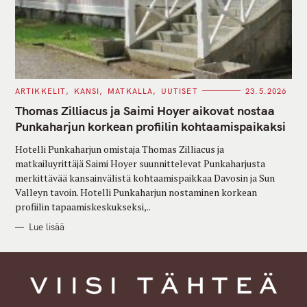
C
ARTIKKELIT
KANSI
MATKALLA
UUTISET
23.5.2026
A
T
Thomas Zilliacus ja Saimi Hoyer aikovat nostaa
E
G
Punkaharjun korkean profiilin kohtaamispaikaksi
O
R
Hotelli Punkaharjun omistaja Thomas Zilliacus ja
I
E
matkailuyrittäjä Saimi Hoyer suunnittelevat Punkaharjusta
S
merkittävää kansainvälistä kohtaamispaikkaa Davosin ja Sun
Valleyn tavoin. Hotelli Punkaharjun nostaminen korkean
profiilin tapaamiskeskukseksi,..
Lue lisää