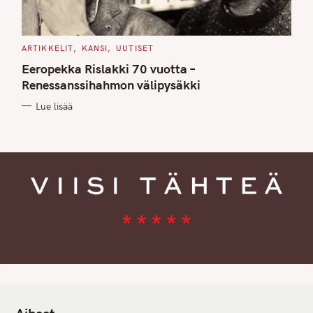
C
ARTIKKELIT
KANSI
UUTISET
A
T
Eeropekka Rislakki 70 vuotta –
E
G
Renessanssihahmon välipysäkki
O
R
Lue lisää
I
E
S