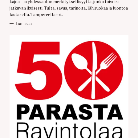
kajoa – ja yhdessäolon merkityksellisyyttä, jonka toivoisi
I
E
jatkuvan ikuisesti. Tulta, savua, tarinoita, lähiruokaa ja luontoa
S
lautasella. Tampereella eri..
Lue lisää