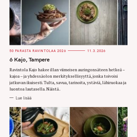
C
50 PARASTA RAVINTOLAA 2026
11.3.2026
A
T
6 Kajo, Tampere
E
G
O
Ravintola Kajo hakee illan viimeisen auringonsäteen hetkeä –
R
kajoa – ja yhdessäolon merkityksellisyyttä, jonka toivoisi
I
E
jatkuvan ikuisesti. Tulta, savua, tarinoita, ystäviä, lähiruokaa ja
S
luontoa lautasella. Näistä..
Lue lisää