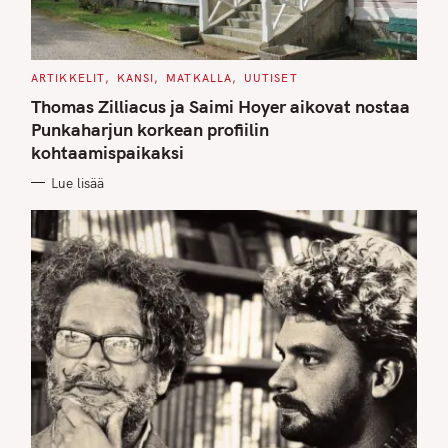
C
ARTIKKELIT
KANSI
MATKALLA
UUTISET
A
T
Thomas Zilliacus ja Saimi Hoyer aikovat nostaa
E
G
Punkaharjun korkean profiilin
O
kohtaamispaikaksi
R
I
E
Lue lisää
S