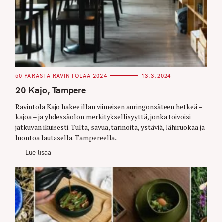
C
50 PARASTA RAVINTOLAA 2024
13.3.2024
A
T
20 Kajo, Tampere
E
G
O
Ravintola Kajo hakee illan viimeisen auringonsäteen hetkeä –
R
kajoa – ja yhdessäolon merkityksellisyyttä, jonka toivoisi
I
E
jatkuvan ikuisesti. Tulta, savua, tarinoita, ystäviä, lähiruokaa ja
S
luontoa lautasella. Tampereella..
Lue lisää