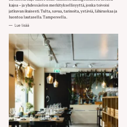
R
kajoa – ja yhdessäolon merkityksellisyyttä, jonka toivoisi
I
E
jatkuvan ikuisesti. Tulta, savua, tarinoita, ystäviä, lähiruokaa ja
S
luontoa lautasella. Tampereella..
Lue lisää