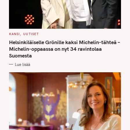
C
KANSI
UUTISET
A
T
Helsinkiläiselle Grönille kaksi Michelin-tähteä –
E
G
Michelin-oppaassa on nyt 34 ravintolaa
O
Suomesta
R
I
E
Lue lisää
S