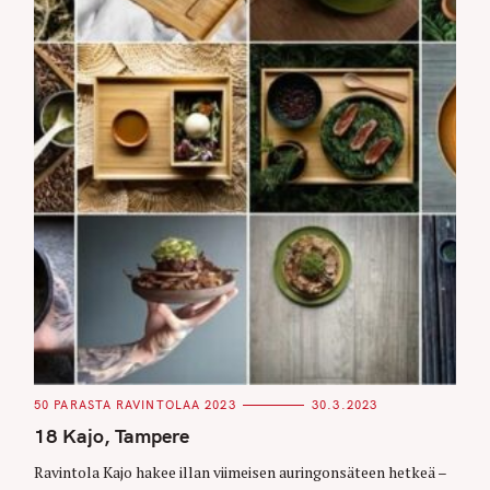
C
50 PARASTA RAVINTOLAA 2023
30.3.2023
A
T
18 Kajo, Tampere
E
G
O
Ravintola Kajo hakee illan viimeisen auringonsäteen hetkeä –
R