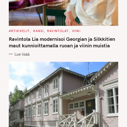
C
ARTIKKELIT
KANSI
RAVINTOLAT
VIINI
A
T
Ravintola Lia modernisoi Georgian ja Silkkitien
E
G
maut kunnioittamalla ruoan ja viinin muistia
O
R
Lue lisää
I
E
S