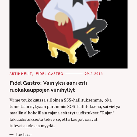
r
c
h
f
o
r
:
C
ARTIKKELIT
FIDEL GASTRO
29.6.2016
A
T
Fidel Gastro: Vain yksi ääni esti
E
G
ruokakauppojen viinihyllyt
O
R
Viime toukokuussa silloinen SSS-hallituksemme, joka
I
E
tunnetaan nykyään paremmin SOS-hallituksena, sai vietyä
S
maaliin alkoholilain rajuna esitetyt uudistukset. ”Rajun”
lakiuudistuksesta tekee se, että kaupat saavat
tulevaisuudessa myydä..
Lue lisää