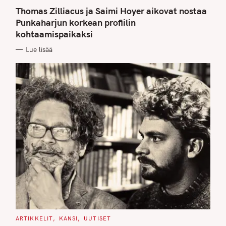
A
T
Thomas Zilliacus ja Saimi Hoyer aikovat nostaa
E
G
Punkaharjun korkean profiilin
O
kohtaamispaikaksi
R
I
E
Lue lisää
S
C
ARTIKKELIT
KANSI
UUTISET
A