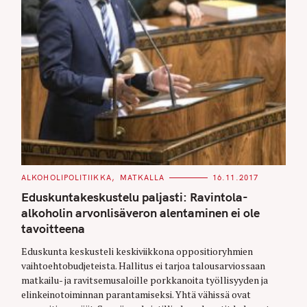
C
ALKOHOLIPOLITIIKKA
MATKALLA
16.11.2017
A
T
Eduskuntakeskustelu paljasti: Ravintola-
E
G
alkoholin arvonlisäveron alentaminen ei ole
O
tavoitteena
R
I
E
Eduskunta keskusteli keskiviikkona oppositioryhmien
S
vaihtoehtobudjeteista. Hallitus ei tarjoa talousarviossaan
matkailu- ja ravitsemusaloille porkkanoita työllisyyden ja
elinkeinotoiminnan parantamiseksi. Yhtä vähissä ovat