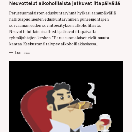
T
Neuvottelut alkoholilaista jatkuvat iltapäivällä
E
G
O
Perussuomalaisten eduskuntaryhmä hylkäsi aamupäivällä
R
hallituspuolueiden eduskuntaryhmien puheenjohtajien
I
E
sorvaaman uuden sovintoesityksen alkoholilaista.
S
Neuvottelut lain sisällöstä jatkuvat iltapäivällä
ryhmäjohtajien kesken. ”Perussuomalaiset eivät muuta
kantaa. Keskustan iltalypsy alkoholilakiasiassa..
Lue lisää
S
e
a