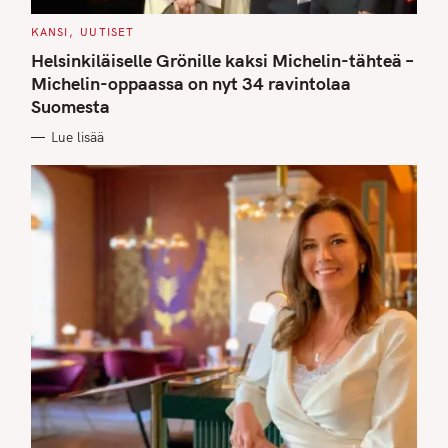
C
KANSI
UUTISET
A
T
Helsinkiläiselle Grönille kaksi Michelin-tähteä –
E
G
Michelin-oppaassa on nyt 34 ravintolaa
O
Suomesta
R
I
E
Lue lisää
S