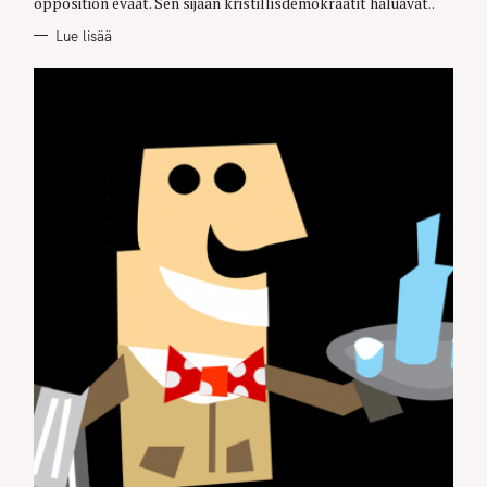
opposition eväät. Sen sijaan kristillisdemokraatit haluavat..
Lue lisää