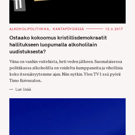
C
ALKOHOLIPOLITIIKKA
KANTAPÖYDÄSSÄ
13.6.2017
A
T
Ostaako kokoomus kristillisdemokraatit
E
G
hallitukseen luopumalla alkoholilain
O
uudistuksesta?
R
I
E
Viina on vanhin voitehista, heti veden jälkeen. Suomalaisessa
S
politiikassa alkoholilla on voideltu kumppaneita ja vihollisia
koko itsenäisyytemme ajan. Niin nytkin. Ylen TV1:ssä pyörii
Timo Koivusalon..
Lue lisää