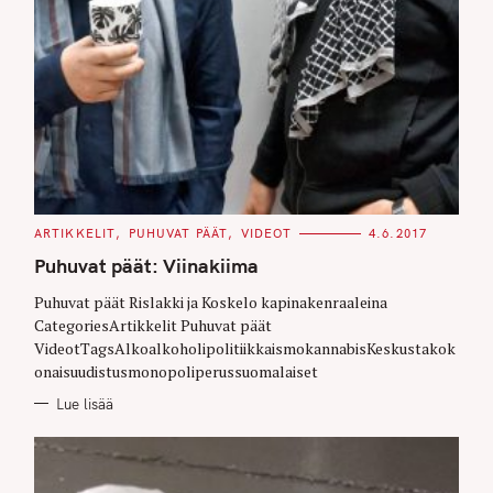
C
ARTIKKELIT
PUHUVAT PÄÄT
VIDEOT
4.6.2017
A
T
Puhuvat päät: Viinakiima
E
G
O
Puhuvat päät Rislakki ja Koskelo kapinakenraaleina
R
CategoriesArtikkelit Puhuvat päät
I
E
VideotTagsAlkoalkoholipolitiikkaismokannabisKeskustakok
S
onaisuudistusmonopoliperussuomalaiset
Lue lisää