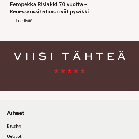
T
Eeropekka Rislakki 70 vuotta –
E
G
Renessanssihahmon välipysäkki
O
R
Lue lisää
I
E
S
Aiheet
Etusivu
Uutiset