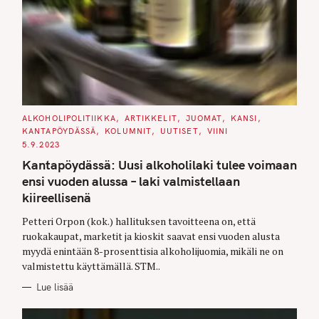
C
ALKOHOLIPOLITIIKKA
ARTIKKELIT
JUOMAT
KANSI
A
KANTAPÖYDÄSSÄ
KOLUMNIT
UUTISET
VIINI
T
E
5.9.2023
G
O
Kantapöydässä: Uusi alkoholilaki tulee voimaan
R
I
ensi vuoden alussa – laki valmistellaan
E
S
kiireellisenä
Petteri Orpon (kok.) hallituksen tavoitteena on, että
ruokakaupat, marketit ja kioskit saavat ensi vuoden alusta
myydä enintään 8-prosenttisia alkoholijuomia, mikäli ne on
valmistettu käyttämällä. STM..
Lue lisää