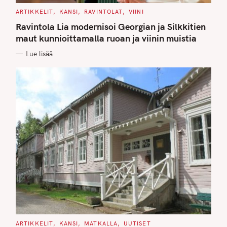
C
ARTIKKELIT
KANSI
RAVINTOLAT
VIINI
A
T
Ravintola Lia modernisoi Georgian ja Silkkitien
E
G
maut kunnioittamalla ruoan ja viinin muistia
O
R
Lue lisää
I
E
S
C
ARTIKKELIT
KANSI
MATKALLA
UUTISET