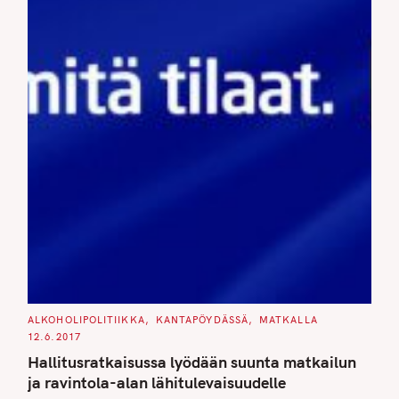
C
ALKOHOLIPOLITIIKKA
KANTAPÖYDÄSSÄ
MATKALLA
A
12.6.2017
T
E
Hallitusratkaisussa lyödään suunta matkailun
G
O
ja ravintola-alan lähitulevaisuudelle
R
I