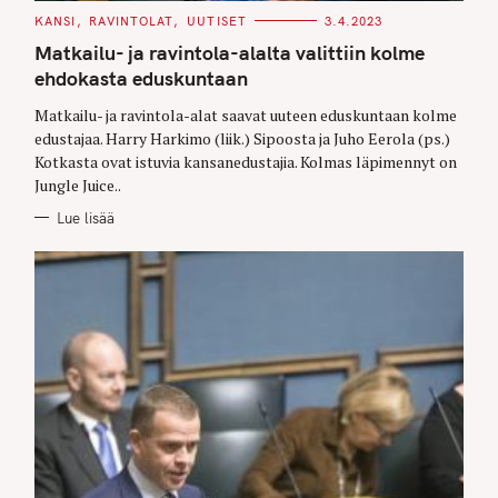
C
KANSI
RAVINTOLAT
UUTISET
3.4.2023
A
T
Matkailu- ja ravintola-alalta valittiin kolme
E
G
ehdokasta eduskuntaan
O
R
Matkailu- ja ravintola-alat saavat uuteen eduskuntaan kolme
I
E
edustajaa. Harry Harkimo (liik.) Sipoosta ja Juho Eerola (ps.)
S
Kotkasta ovat istuvia kansanedustajia. Kolmas läpimennyt on
Jungle Juice..
Lue lisää