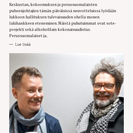
E
Keskustan, kokoomuksen ja perussuomalaisten
S
puheenjohtajien tämän päiväisissä neuvotteluissa lyödään
lukkoon hallituksen tulevaisuuden ohella monen
lakihankkeen eteneminen. Näistä puhutuimmat ovat sote-
projekti sekä alkoholilain kokonaisuudistus.
Perussuomalaiset ja..
Lue lisää