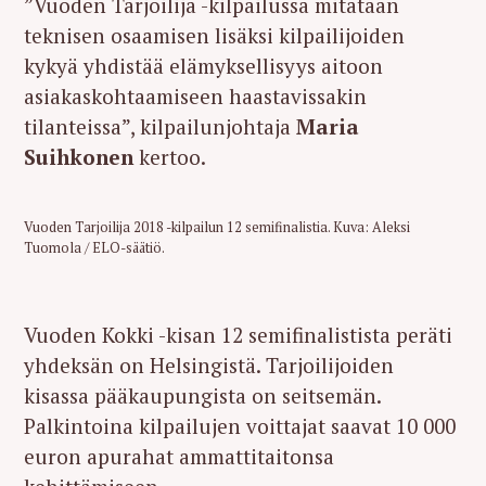
”Vuoden Tarjoilija -kilpailussa mitataan
teknisen osaamisen lisäksi kilpailijoiden
kykyä yhdistää elämyksellisyys aitoon
asiakaskohtaamiseen haastavissakin
tilanteissa”, kilpailunjohtaja
Maria
Suihkonen
kertoo.
Vuoden Tarjoilija 2018 -kilpailun 12 semifinalistia. Kuva: Aleksi
Tuomola / ELO-säätiö.
Vuoden Kokki -kisan 12 semifinalistista peräti
yhdeksän on Helsingistä. Tarjoilijoiden
kisassa pääkaupungista on seitsemän.
Palkintoina kilpailujen voittajat saavat 10 000
euron apurahat ammattitaitonsa