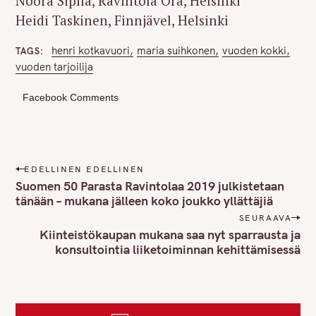
Noora Sipilä, Ravintola Ora, Helsinki
Heidi Taskinen, Finnjävel, Helsinki
henri kotkavuori
maria suihkonen
vuoden kokki
TAGS
vuoden tarjoilija
Facebook Comments
P
EDELLINEN EDELLINEN
o
Suomen 50 Parasta Ravintolaa 2019 julkistetaan
s
tänään – mukana jälleen koko joukko yllättäjiä
t
SEURAAVA
n
Kiinteistökaupan mukana saa nyt sparrausta ja
konsultointia liiketoiminnan kehittämisessä
a
v
i
g