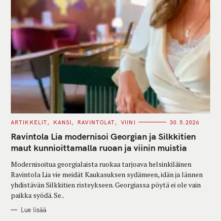
C
ARTIKKELIT
KANSI
RAVINTOLAT
VIINI
30.5.2026
A
T
Ravintola Lia modernisoi Georgian ja Silkkitien
E
G
maut kunnioittamalla ruoan ja viinin muistia
O
R
Modernisoitua georgialaista ruokaa tarjoava helsinkiläinen
I
E
Ravintola Lia vie meidät Kaukasuksen sydämeen, idän ja lännen
S
yhdistävän Silkkitien risteykseen. Georgiassa pöytä ei ole vain
paikka syödä. Se..
Lue lisää