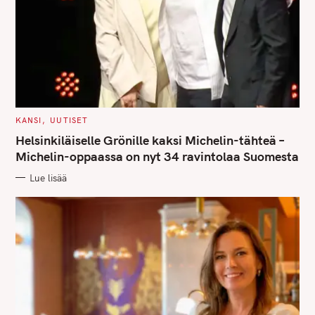
S
e
a
r
c
h
f
C
KANSI
UUTISET
A
o
T
Helsinkiläiselle Grönille kaksi Michelin-tähteä –
E
r
G
Michelin-oppaassa on nyt 34 ravintolaa Suomesta
O
:
R
Lue lisää
I
E
S