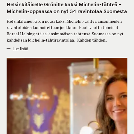
T
Helsinkiläiselle Grönille kaksi Michelin-tähteä –
E
G
Michelin-oppaassa on nyt 34 ravintolaa Suomesta
O
R
Helsinkiläinen Grön nousi kaksi Michelin-tähteä ansainneiden
I
E
ravintoloiden kunnoitettuun joukkoon. Puoli vuotta toiminut
S
Boreal Helsingistä sai ensimmäisen tähtensä. Suomessa on nyt
kahdeksan Michelin-tähtiravintolaa. Kahden tähden..
Lue lisää