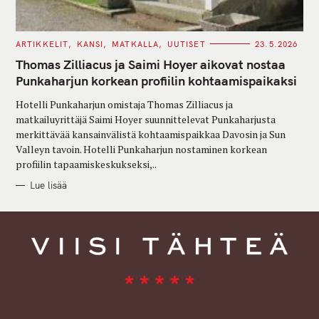
C
ARTIKKELIT
KANSI
MATKALLA
UUTISET
23.5.2026
A
T
Thomas Zilliacus ja Saimi Hoyer aikovat nostaa
E
G
Punkaharjun korkean profiilin kohtaamispaikaksi
O
R
Hotelli Punkaharjun omistaja Thomas Zilliacus ja
I
E
matkailuyrittäjä Saimi Hoyer suunnittelevat Punkaharjusta
S
merkittävää kansainvälistä kohtaamispaikkaa Davosin ja Sun
Valleyn tavoin. Hotelli Punkaharjun nostaminen korkean
profiilin tapaamiskeskukseksi,..
Lue lisää