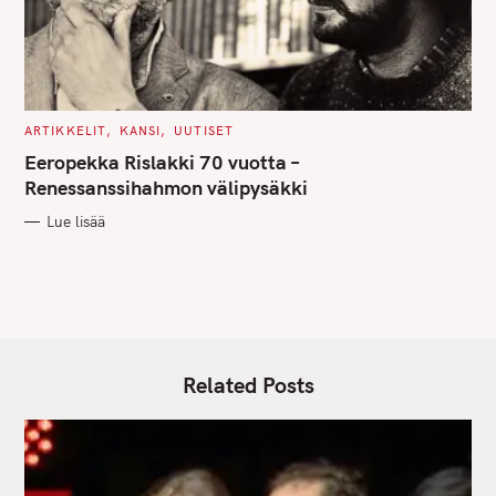
C
ARTIKKELIT
KANSI
UUTISET
A
T
Eeropekka Rislakki 70 vuotta –
E
G
Renessanssihahmon välipysäkki
O
R
Lue lisää
I
E
S
Related Posts