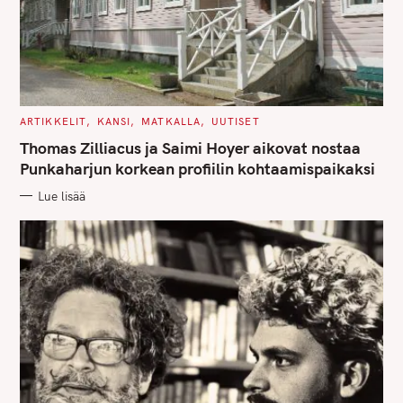
C
ARTIKKELIT
KANSI
MATKALLA
UUTISET
A
T
Thomas Zilliacus ja Saimi Hoyer aikovat nostaa
E
G
Punkaharjun korkean profiilin kohtaamispaikaksi
O
R
Lue lisää
I
E
S