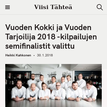
S
Viisi Tähteä
k
S
i
e
a
p
r
Vuoden Kokki ja Vuoden
t
c
h
o
Tarjoilija 2018 -kilpailujen
c
semifinalistit valittu
o
n
Heikki Kahkonen
30.1.2018
t
e
n
t