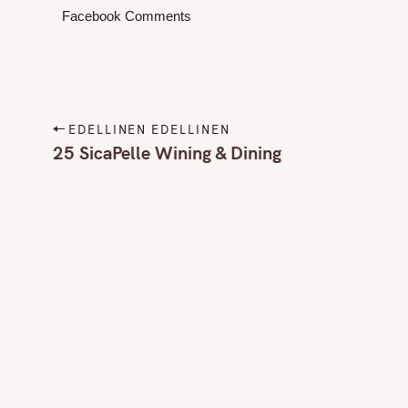
Facebook Comments
P
EDELLINEN EDELLINEN
o
25 SicaPelle Wining & Dining
s
t
n
a
v
i
g
a
t