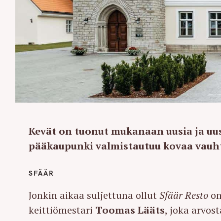
Kevät on tuonut mukanaan uusia ja uus
pääkaupunki valmistautuu kovaa vauht
SFÄÄR
Jonkin aikaa suljettuna ollut
Sfäär Resto
on
keittiömestari
Toomas Lääts
, joka arvos