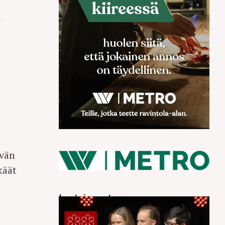
a
ivän
käät
Luetuimmat