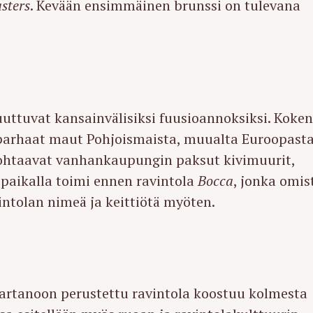
sters
. Kevään ensimmäinen brunssi on tulevana
uuttuvat kansainvälisiksi fuusioannoksiksi. Koke
parhaat maut Pohjoismaista, muualta Euroopasta
 kohtaavat vanhankaupungin paksut kivimuurit,
paikalla toimi ennen ravintola
Bocca
, jonka omis
intolan nimeä ja keittiötä myöten.
artanoon perustettu ravintola koostuu kolmesta