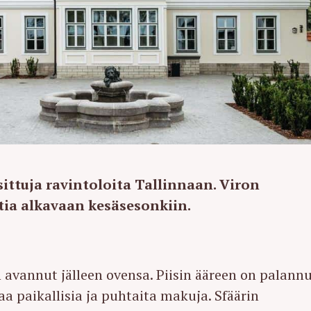
ittuja ravintoloita Tallinnaan. Viron
ia alkavaan kesäsesonkiin.
 avannut jälleen ovensa. Piisin ääreen on palann
taa paikallisia ja puhtaita makuja. Sfäärin