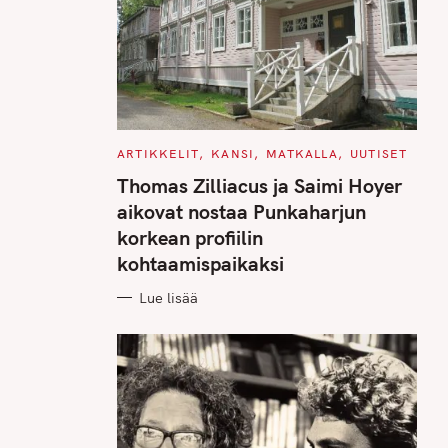
C
ARTIKKELIT
KANSI
MATKALLA
UUTISET
A
T
Thomas Zilliacus ja Saimi Hoyer
E
G
aikovat nostaa Punkaharjun
O
R
korkean profiilin
I
E
kohtaamispaikaksi
S
Lue lisää