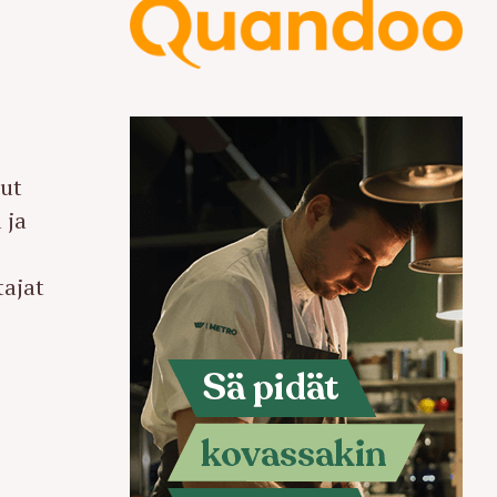
nut
 ja
tajat