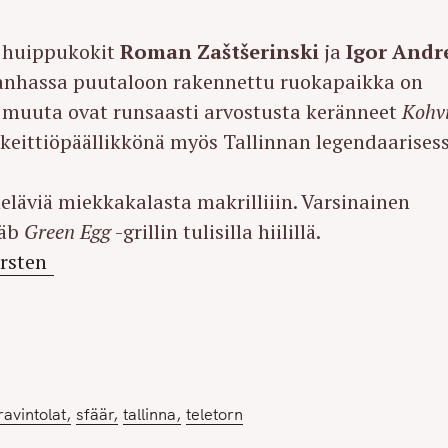
t huippukokit
Roman Zaštšerinski
ja
Igor Andre
Press Esc to cancel.
vanhassa puutaloon rakennettu ruokapaikka on
i muuta ovat runsaasti arvostusta keränneet
Kohv
t keittiöpäällikkönä myös Tallinnan legendaarises
eläviä miekkakalasta makrilliiin. Varsinainen
ääb
Green Egg
-grillin tulisilla hiilillä.
rsten
ravintolat
sfäär
tallinna
teletorn