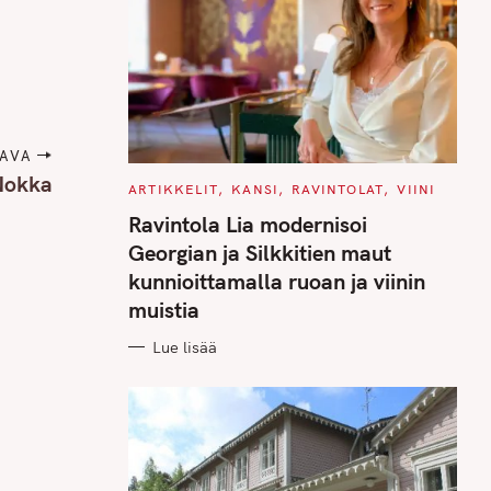
AVA
Nokka
C
ARTIKKELIT
KANSI
RAVINTOLAT
VIINI
A
T
Ravintola Lia modernisoi
E
G
Georgian ja Silkkitien maut
O
R
kunnioittamalla ruoan ja viinin
I
E
muistia
S
Lue lisää