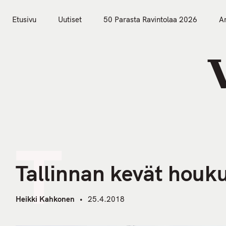
S
k
Etusivu
Uutiset
50 Parasta Ravintolaa 2026
Ar
i
Etusivu
Uutiset
p
t
o
c
o
n
t
T
e
n
Tallinnan kevät houkut
t
Heikki Kahkonen
25.4.2018