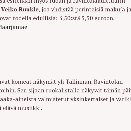
issa esitellään myös ruoan ja ravintolakulttuurin
n
Veiko Ruukle
, joa yhdistää perinteisiä makuja j
ovat todella edullisia: 3,50:stä 5,50 euroon.
Maarjamae
uvat komeat näkymät yli Tallinnan. Ravintolan
koihin. Sen sijaan ruokalistalla näkyvät tämän pä
raaka-aineista valmistetut yksinkertaiset ja värik
i elävä musiikki.