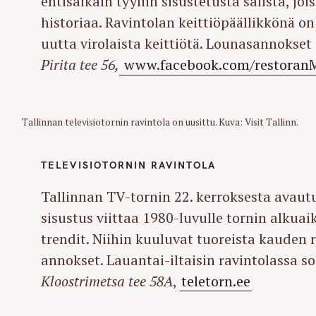
entisaikain tyyliin sisustetusta salista, jo
historiaa. Ravintolan keittiöpäällikkönä o
uutta virolaista keittiötä. Lounasannokset 
Pirita tee 56,
www.facebook.com/restoran
Tallinnan televisiotornin ravintola on uusittu. Kuva: Visit Tallinn.
TELEVISIOTORNIN RAVINTOLA
Tallinnan TV-tornin 22. kerroksesta avaut
sisustus viittaa 1980-luvulle tornin alkuai
trendit. Niihin kuuluvat tuoreista kauden 
annokset. Lauantai-iltaisin ravintolassa so
S
Kloostrimetsa tee 58A
,
teletorn.ee
e
a