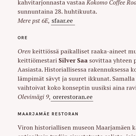
kahvitarjonnasta vastaa
Kokomo Coffee Roa
sunnuntaina 28. huhtikuuta.
Mere pst 6E
,
sfaar.ee
ORE
Oren
keittiössä paikalliset raaka-aineet m
keittiömestari
Silver Saa
sovittaa yhteen 
Aasiasta. Historiallisessa rakennuksessa
lämpimät sävyt ja suuret ikkunat. Samalla 
vaihtoivat koko konseptin uusiksi aina rav
Olevimägi 9
,
orerestoran.ee
MAARJAMÄE RESTORAN
Viron historiallisen museon Maarjamäen k