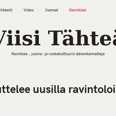
tikkelit
Video
Juomat
Ravintolat
50 Parasta Ravintolaa 2026
Artikkelit
Video
Viisi Tähte
Ravintola-, juoma- ja ruokakulttuurin äänenkannattaja
telee uusilla ravintoloi