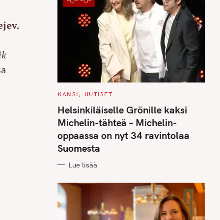
jev.
ik
sa
C
KANSI
UUTISET
A
T
Helsinkiläiselle Grönille kaksi
E
G
Michelin-tähteä – Michelin-
O
R
oppaassa on nyt 34 ravintolaa
I
E
Suomesta
S
Lue lisää