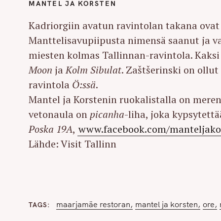
MANTEL JA KORSTEN
r
c
Kadriorgiin avatun ravintolan takana ova
h
Manttelisavupiipusta nimensä saanut ja 
f
miesten kolmas Tallinnan-ravintola. Kaks
o
Moon
ja
Kolm Sibulat
. Zaštšerinski on ollu
r
ravintola
Ö:ssä
.
:
Mantel ja Korstenin ruokalistalla on meren
vetonaula on
picanha
-liha, joka kypsytett
Poska 19A
,
www.facebook.com/manteljako
Lähde: Visit Tallinn
maarjamäe restoran
mantel ja korsten
ore
TAGS