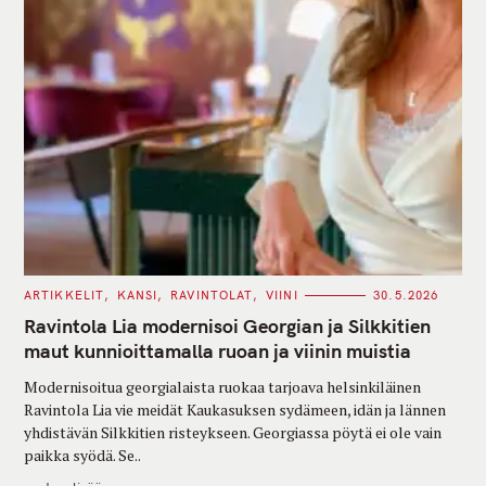
C
ARTIKKELIT
KANSI
RAVINTOLAT
VIINI
30.5.2026
A
T
Ravintola Lia modernisoi Georgian ja Silkkitien
E
G
maut kunnioittamalla ruoan ja viinin muistia
O
R
Modernisoitua georgialaista ruokaa tarjoava helsinkiläinen
I
E
Ravintola Lia vie meidät Kaukasuksen sydämeen, idän ja lännen
S
yhdistävän Silkkitien risteykseen. Georgiassa pöytä ei ole vain
paikka syödä. Se..