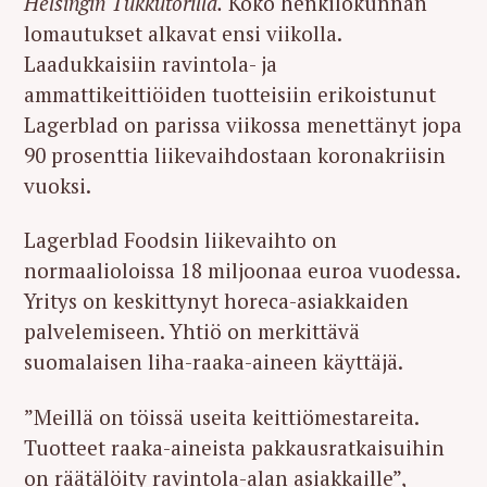
Helsingin Tukkutorilla.
Koko henkilökunnan
lomautukset alkavat ensi viikolla.
Laadukkaisiin ravintola- ja
ammattikeittiöiden tuotteisiin erikoistunut
Lagerblad on parissa viikossa menettänyt jopa
90 prosenttia liikevaihdostaan koronakriisin
vuoksi.
Lagerblad Foodsin liikevaihto on
normaalioloissa 18 miljoonaa euroa vuodessa.
Yritys on keskittynyt horeca-asiakkaiden
palvelemiseen. Yhtiö on merkittävä
suomalaisen liha-raaka-aineen käyttäjä.
”Meillä on töissä useita keittiömestareita.
Tuotteet raaka-aineista pakkausratkaisuihin
on räätälöity ravintola-alan asiakkaille”,