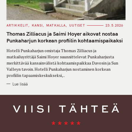
C
ARTIKKELIT
KANSI
MATKALLA
UUTISET
23.5.2026
A
T
Thomas Zilliacus ja Saimi Hoyer aikovat nostaa
E
G
Punkaharjun korkean profiilin kohtaamispaikaksi
O
R
Hotelli Punkaharjun omistaja Thomas Zilliacus ja
I
E
matkailuyrittäjä Saimi Hoyer suunnittelevat Punkaharjusta
S
merkittävää kansainvälistä kohtaamispaikkaa Davosin ja Sun
Valleyn tavoin. Hotelli Punkaharjun nostaminen korkean
profiilin tapaamiskeskukseksi,..
Lue lisää