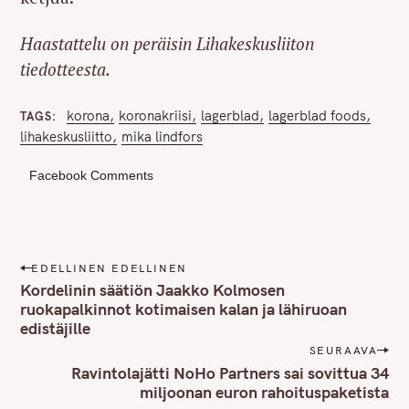
Haastattelu on peräisin Lihakeskusliiton
tiedotteesta.
korona
koronakriisi
lagerblad
lagerblad foods
TAGS
lihakeskusliitto
mika lindfors
Facebook Comments
P
EDELLINEN EDELLINEN
o
Kordelinin säätiön Jaakko Kolmosen
s
ruokapalkinnot kotimaisen kalan ja lähiruoan
edistäjille
t
n
SEURAAVA
Ravintolajätti NoHo Partners sai sovittua 34
a
miljoonan euron rahoituspaketista
v