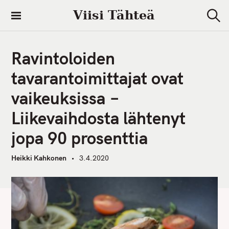
S
Viisi Tähteä
k
S
i
e
a
p
r
Ravintoloiden
t
c
h
o
tavarantoimittajat ovat
c
vaikeuksissa −
o
n
Liikevaihdosta lähtenyt
t
jopa 90 prosenttia
e
n
Heikki Kahkonen
3.4.2020
t