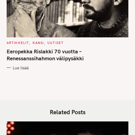
C
ARTIKKELIT
KANSI
UUTISET
A
T
Eeropekka Rislakki 70 vuotta –
E
G
Renessanssihahmon välipysäkki
O
R
Lue lisää
I
E
S
Related Posts