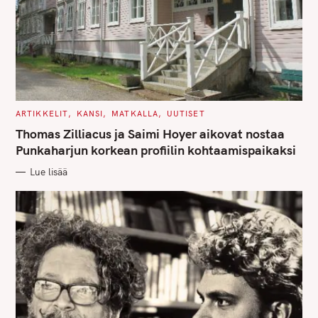
C
ARTIKKELIT
KANSI
MATKALLA
UUTISET
A
T
Thomas Zilliacus ja Saimi Hoyer aikovat nostaa
E
G
Punkaharjun korkean profiilin kohtaamispaikaksi
O
R
Lue lisää
I
E
S