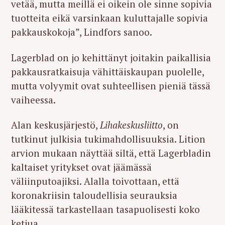
vetää, mutta meillä ei oikein ole sinne sopivia
tuotteita eikä varsinkaan kuluttajalle sopivia
pakkauskokoja”, Lindfors sanoo.
Lagerblad on jo kehittänyt joitakin paikallisia
pakkausratkaisuja vähittäiskaupan puolelle,
mutta volyymit ovat suhteellisen pieniä tässä
vaiheessa.
Alan keskusjärjestö,
Lihakeskusliitto
, on
tutkinut julkisia tukimahdollisuuksia. Lition
arvion mukaan näyttää siltä, että Lagerbladin
kaltaiset yritykset ovat jäämässä
väliinputoajiksi. Alalla toivottaan, että
koronakriisin taloudellisia seurauksia
lääkitessä tarkastellaan tasapuolisesti koko
ketjua.