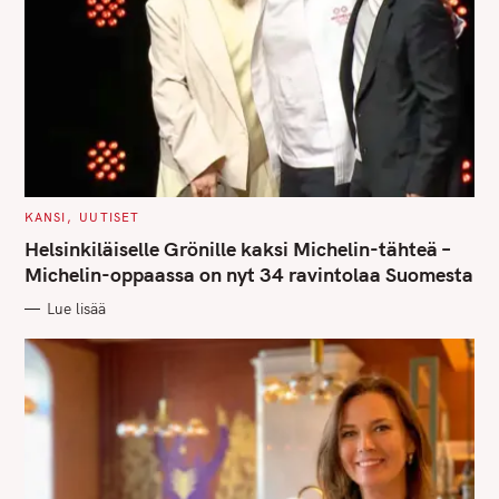
C
KANSI
UUTISET
A
T
Helsinkiläiselle Grönille kaksi Michelin-tähteä –
E
G
Michelin-oppaassa on nyt 34 ravintolaa Suomesta
O
R
Lue lisää
I
E
S