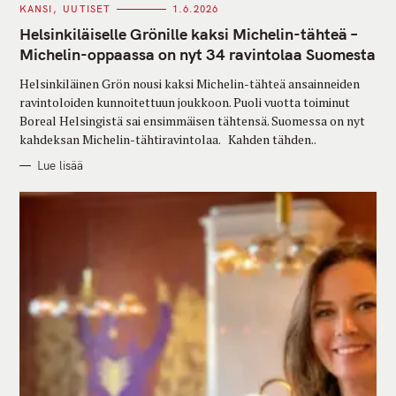
C
KANSI
UUTISET
1.6.2026
A
T
Helsinkiläiselle Grönille kaksi Michelin-tähteä –
E
G
Michelin-oppaassa on nyt 34 ravintolaa Suomesta
O
R
Helsinkiläinen Grön nousi kaksi Michelin-tähteä ansainneiden
I
E
ravintoloiden kunnoitettuun joukkoon. Puoli vuotta toiminut
S
Boreal Helsingistä sai ensimmäisen tähtensä. Suomessa on nyt
kahdeksan Michelin-tähtiravintolaa. Kahden tähden..
Lue lisää