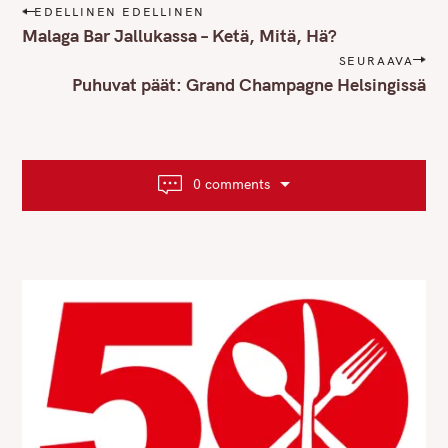
P
EDELLINEN EDELLINEN
o
Malaga Bar Jallukassa – Ketä, Mitä, Hä?
s
SEURAAVA
t
Puhuvat päät: Grand Champagne Helsingissä
n
a
v
i
0 comments
g
a
t
i
o
n