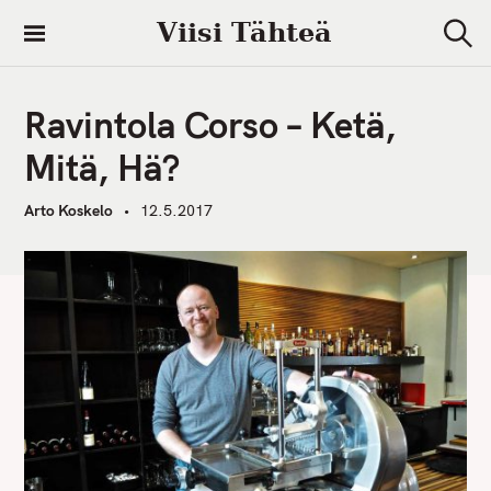
S
Viisi Tähteä
k
S
i
e
a
p
r
Ravintola Corso – Ketä,
t
c
h
o
Mitä, Hä?
c
o
Arto Koskelo
12.5.2017
n
t
e
n
t