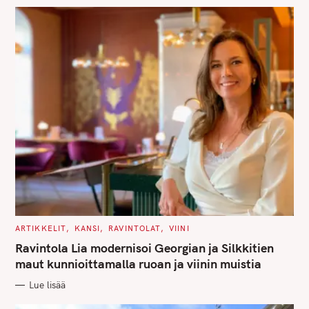
S
S
e
a
r
c
h
f
o
r
:
C
ARTIKKELIT
KANSI
RAVINTOLAT
VIINI
A
T
Ravintola Lia modernisoi Georgian ja Silkkitien
E
G
maut kunnioittamalla ruoan ja viinin muistia
O
R
Lue lisää
I
E
S