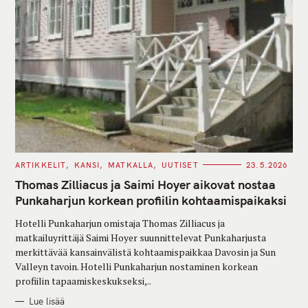
C
ARTIKKELIT
KANSI
MATKALLA
UUTISET
23.5.2026
A
T
Thomas Zilliacus ja Saimi Hoyer aikovat nostaa
E
G
Punkaharjun korkean profiilin kohtaamispaikaksi
O
R
Hotelli Punkaharjun omistaja Thomas Zilliacus ja
I
E
matkailuyrittäjä Saimi Hoyer suunnittelevat Punkaharjusta
S
merkittävää kansainvälistä kohtaamispaikkaa Davosin ja Sun
Valleyn tavoin. Hotelli Punkaharjun nostaminen korkean
profiilin tapaamiskeskukseksi,..
Lue lisää