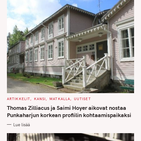
C
ARTIKKELIT
KANSI
MATKALLA
UUTISET
A
T
Thomas Zilliacus ja Saimi Hoyer aikovat nostaa
E
G
Punkaharjun korkean profiilin kohtaamispaikaksi
O
R
Lue lisää
I
E
S