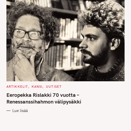
C
ARTIKKELIT
KANSI
UUTISET
A
T
Eeropekka Rislakki 70 vuotta –
E
G
Renessanssihahmon välipysäkki
O
R
Lue lisää
I
E
S