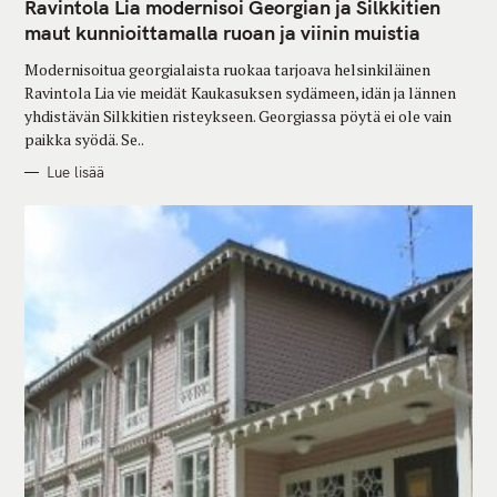
T
Ravintola Lia modernisoi Georgian ja Silkkitien
E
G
maut kunnioittamalla ruoan ja viinin muistia
O
R
Modernisoitua georgialaista ruokaa tarjoava helsinkiläinen
I
E
Ravintola Lia vie meidät Kaukasuksen sydämeen, idän ja lännen
S
yhdistävän Silkkitien risteykseen. Georgiassa pöytä ei ole vain
paikka syödä. Se..
Lue lisää