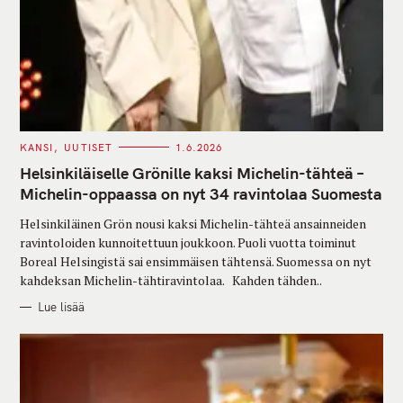
C
KANSI
UUTISET
1.6.2026
A
T
Helsinkiläiselle Grönille kaksi Michelin-tähteä –
E
G
Michelin-oppaassa on nyt 34 ravintolaa Suomesta
O
R
Helsinkiläinen Grön nousi kaksi Michelin-tähteä ansainneiden
I
E
ravintoloiden kunnoitettuun joukkoon. Puoli vuotta toiminut
S
Boreal Helsingistä sai ensimmäisen tähtensä. Suomessa on nyt
kahdeksan Michelin-tähtiravintolaa. Kahden tähden..
Lue lisää