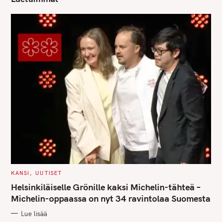
C
KANSI
UUTISET
A
T
Helsinkiläiselle Grönille kaksi Michelin-tähteä –
E
G
Michelin-oppaassa on nyt 34 ravintolaa Suomesta
O
R
Lue lisää
I
E