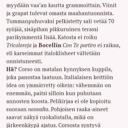
myydään vaa’an kautta grammoittain. Viinit
ja grapat tulevat omasta maahantuonnista.
Tummanpuhuvaksi pelkistetty sali vetää 70
syöjää, sisäpihan pikkuruinen terassi
parikymmentä lisää. Katosta ei roiku
Tricoloreja
ja
Bocellin
Con Te partiro
ei raikaa,
eli karseimmat italoklisheet vältetään
onnistuneesti.
Hä?
Corso on matalan kynnyksen kuppila,
joka panostaa laatuun. Italialaisen keittiön
idea on ymmärretty oikein: vähemmän on
enemmän, paitsi silloin kun puhutaan
annosten koosta. Pelikirjaa ei ole kopioitu
suoraan
nonnalta.
Pohjoisen raaka-aineet
saavat näkyä ruokalistalla, mikä on
järkeenkäypä ajatus. Corsosta syntyvä