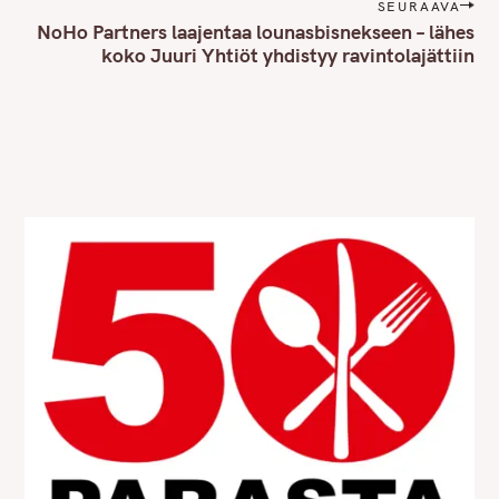
t
SEURAAVA
n
NoHo Partners laajentaa lounasbisnekseen – lähes
koko Juuri Yhtiöt yhdistyy ravintolajättiin
a
v
i
g
a
t
i
o
n