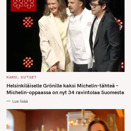
C
KANSI
UUTISET
A
T
Helsinkiläiselle Grönille kaksi Michelin-tähteä –
E
G
Michelin-oppaassa on nyt 34 ravintolaa Suomesta
O
R
Lue lisää
I
E
S