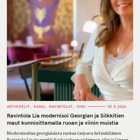
C
ARTIKKELIT
KANSI
RAVINTOLAT
VIINI
30.5.2026
A
T
Ravintola Lia modernisoi Georgian ja Silkkitien
E
G
maut kunnioittamalla ruoan ja viinin muistia
O
R
Modernisoitua georgialaista ruokaa tarjoava helsinkiläinen
I
E
Ravintola Lia vie meidät Kaukasuksen sydämeen, idän ja lännen
S