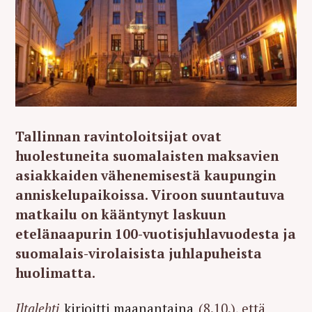
Tallinnan ravintoloitsijat ovat
huolestuneita suomalaisten maksavien
asiakkaiden vähenemisestä kaupungin
anniskelupaikoissa. Viroon suuntautuva
matkailu on kääntynyt laskuun
etelänaapurin 100-vuotisjuhlavuodesta ja
suomalais-virolaisista juhlapuheista
huolimatta.
Iltalehti
kirjoitti maanantaina
(8.10.), että