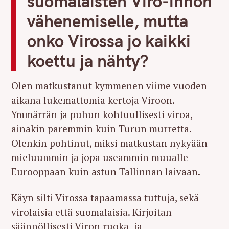
suomalaisten Viro-innon
vähenemiselle, mutta
onko Virossa jo kaikki
koettu ja nähty?
Olen matkustanut kymmenen viime vuoden
aikana lukemattomia kertoja Viroon.
Ymmärrän ja puhun kohtuullisesti viroa,
ainakin paremmin kuin Turun murretta.
Olenkin pohtinut, miksi matkustan nykyään
mieluummin ja jopa useammin muualle
Eurooppaan kuin astun Tallinnan laivaan.
Käyn silti Virossa tapaamassa tuttuja, sekä
virolaisia että suomalaisia. Kirjoitan
säännöllisesti Viron ruoka- ja