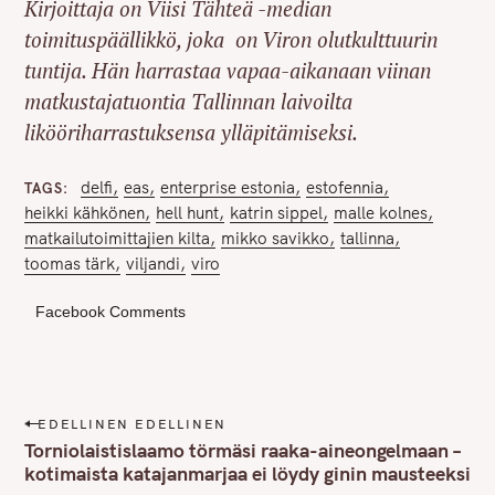
Kirjoittaja on Viisi Tähteä -median
toimituspäällikkö, joka on Viron olutkulttuurin
tuntija. Hän harrastaa vapaa-aikanaan viinan
matkustajatuontia Tallinnan laivoilta
likööriharrastuksensa ylläpitämiseksi.
delfi
eas
enterprise estonia
estofennia
TAGS
heikki kähkönen
hell hunt
katrin sippel
malle kolnes
matkailutoimittajien kilta
mikko savikko
tallinna
toomas tärk
viljandi
viro
Facebook Comments
P
EDELLINEN EDELLINEN
o
Torniolaistislaamo törmäsi raaka-aineongelmaan –
s
kotimaista katajanmarjaa ei löydy ginin mausteeksi