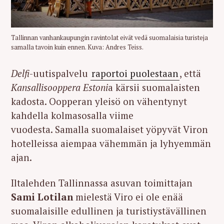
Tallinnan vanhankaupungin ravintolat eivät vedä suomalaisia turisteja
samalla tavoin kuin ennen. Kuva: Andres Teiss.
Delfi
-uutispalvelu
raportoi puolestaan
, että
Kansallisooppera Estoni
a kärsii suomalaisten
kadosta. Oopperan yleisö on vähentynyt
kahdella kolmasosalla viime
vuodesta.
Samalla suomalaiset yöpyvät Viron
hotelleissa aiempaa vähemmän ja lyhyemmän
ajan.
Iltalehden Tallinnassa asuvan toimittajan
Sami Lotilan
mielestä Viro ei ole enää
suomalaisille edullinen ja turistiystävällinen