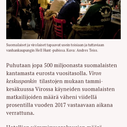
Suomalaiset ja virolaiset tapaavat usein toisiaan ja tuttaviaan
vanhankaupungin Hell Hunt -pubissa. Kuva: Andres Teiss.
Puhutaan jopa 500 miljoonasta suomalaisten
kantamasta eurosta vuositasolla.
Viron
keskuspankin
tilastojen mukaan tammi-
kesäkuussa Virossa käyneiden suomalaisten
matkailijoiden määrä väheni viidellä
prosentilla vuoden 2017 vastaavaan aikana
S
verrattuna.
e
a