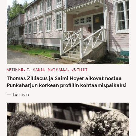
C
ARTIKKELIT
KANSI
MATKALLA
UUTISET
A
T
Thomas Zilliacus ja Saimi Hoyer aikovat nostaa
E
G
Punkaharjun korkean profiilin kohtaamispaikaksi
O
R
Lue lisää
I
E
S