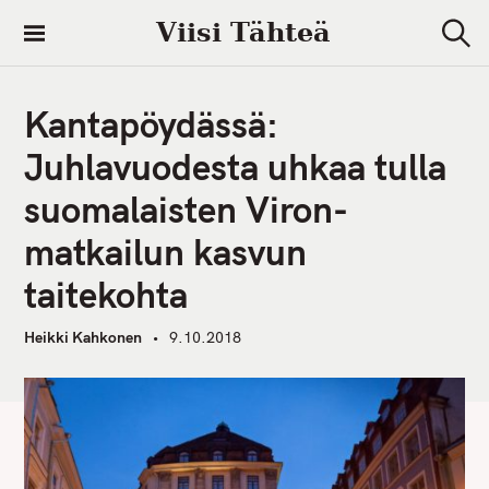
S
Viisi Tähteä
k
S
i
e
a
p
r
Kantapöydässä:
t
c
h
o
Juhlavuodesta uhkaa tulla
c
suomalaisten Viron-
o
n
matkailun kasvun
t
taitekohta
e
n
Heikki Kahkonen
9.10.2018
t