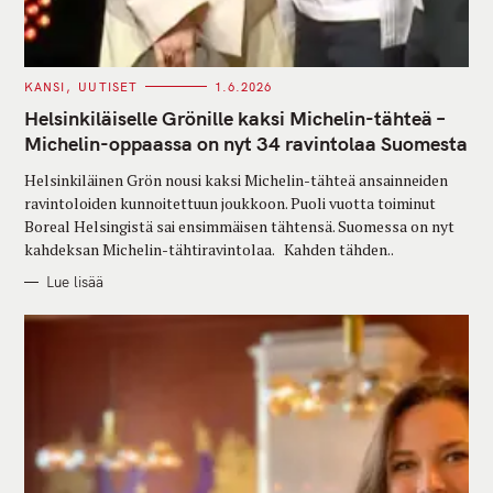
C
KANSI
UUTISET
1.6.2026
A
T
Helsinkiläiselle Grönille kaksi Michelin-tähteä –
E
G
Michelin-oppaassa on nyt 34 ravintolaa Suomesta
O
R
Helsinkiläinen Grön nousi kaksi Michelin-tähteä ansainneiden
I
E
ravintoloiden kunnoitettuun joukkoon. Puoli vuotta toiminut
S
Boreal Helsingistä sai ensimmäisen tähtensä. Suomessa on nyt
kahdeksan Michelin-tähtiravintolaa. Kahden tähden..
Lue lisää