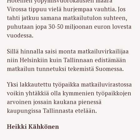
Hotellien yöpymisvuorokausien määrä
r
Virossa tippuu vielä hurjempaa vauhtia. Jos
c
tahti jatkuu samana matkailutulon suhteen,
h
puhutaan jopa 30-50 miljoonan euron lovesta
f
vuodessa.
o
r
Sillä hinnalla saisi monta matkailuvirkailijaa
:
niin Helsinkiin kuin Tallinnaan edistämään
matkailun tunnetuksi tekemistä Suomessa.
Yksi lakkautettu työpaikka matkailuvirastossa
voikin yhtäkkiä olla kymmenien työpaikkojen
arvoinen jossain kaukana pienessä
kaupungissa Tallinnasta etelään.
Heikki Kähkönen