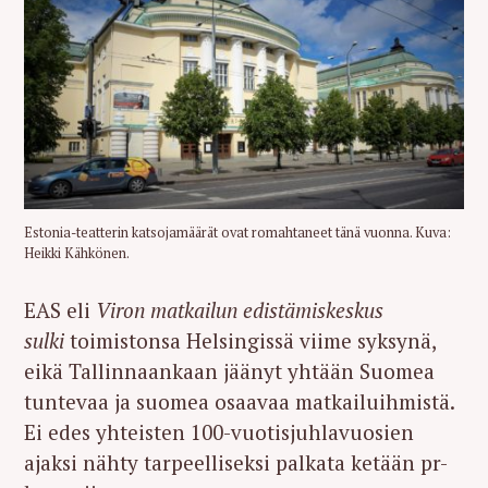
Estonia-teatterin katsojamäärät ovat romahtaneet tänä vuonna. Kuva:
Heikki Kähkönen.
EAS eli
Viron matkailun edistämiskeskus
sulki
toimistonsa Helsingissä viime syksynä,
eikä Tallinnaankaan jäänyt yhtään Suomea
tuntevaa ja suomea osaavaa matkailuihmistä.
Ei edes yhteisten 100-vuotisjuhlavuosien
ajaksi nähty tarpeelliseksi palkata ketään pr-