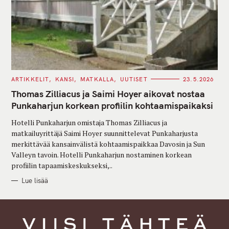
C
ARTIKKELIT
KANSI
MATKALLA
UUTISET
23.5.2026
A
T
Thomas Zilliacus ja Saimi Hoyer aikovat nostaa
E
G
Punkaharjun korkean profiilin kohtaamispaikaksi
O
R
Hotelli Punkaharjun omistaja Thomas Zilliacus ja
I
E
matkailuyrittäjä Saimi Hoyer suunnittelevat Punkaharjusta
S
merkittävää kansainvälistä kohtaamispaikkaa Davosin ja Sun
Valleyn tavoin. Hotelli Punkaharjun nostaminen korkean
profiilin tapaamiskeskukseksi,..
Lue lisää