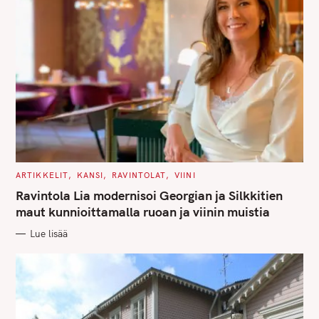
C
ARTIKKELIT
KANSI
RAVINTOLAT
VIINI
A
T
Ravintola Lia modernisoi Georgian ja Silkkitien
E
G
maut kunnioittamalla ruoan ja viinin muistia
O
R
Lue lisää
I
E
S