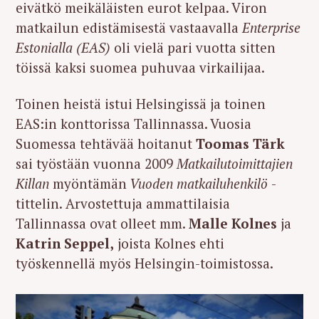
eivätkö meikäläisten eurot kelpaa. Viron
matkailun edistämisestä vastaavalla
Enterprise
Estonialla (EAS)
oli vielä pari vuotta sitten
töissä kaksi suomea puhuvaa virkailijaa.
Toinen heistä istui Helsingissä ja toinen
EAS:in konttorissa Tallinnassa. Vuosia
Suomessa tehtävää hoitanut
Toomas Tärk
sai työstään vuonna 2009
Matkailutoimittajien
Killan
myöntämän
Vuoden matkailuhenkilö
-
tittelin. Arvostettuja ammattilaisia
Tallinnassa ovat olleet mm.
Malle Kolnes
ja
Katrin Seppel,
joista Kolnes ehti
työskennellä myös Helsingin-toimistossa.