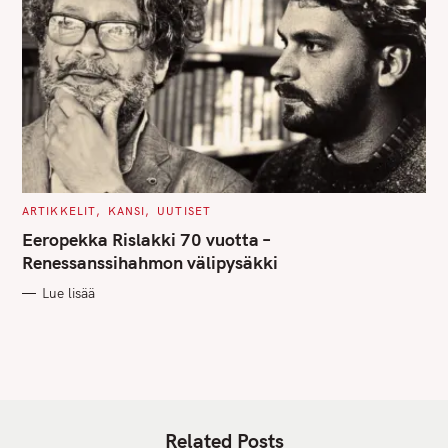
C
ARTIKKELIT
KANSI
UUTISET
A
T
Eeropekka Rislakki 70 vuotta –
E
G
Renessanssihahmon välipysäkki
O
R
Lue lisää
I
E
S
Related Posts