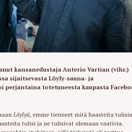
anut kansanedustaja Anterio Vartian (vihr.)
a sijaitsevasta Löyly-sauna- ja
oi perjantaina totetuneesta kaupasta Facebo
amaan
Löylyä
, emme tienneet mitä haasteita tulis
teita tulisi ja ne tulisivat olemaan vaativia.