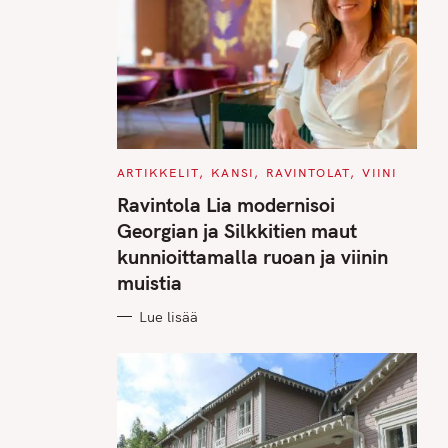
C
ARTIKKELIT
KANSI
RAVINTOLAT
VIINI
A
T
Ravintola Lia modernisoi
E
G
Georgian ja Silkkitien maut
O
R
kunnioittamalla ruoan ja viinin
I
E
muistia
S
Lue lisää