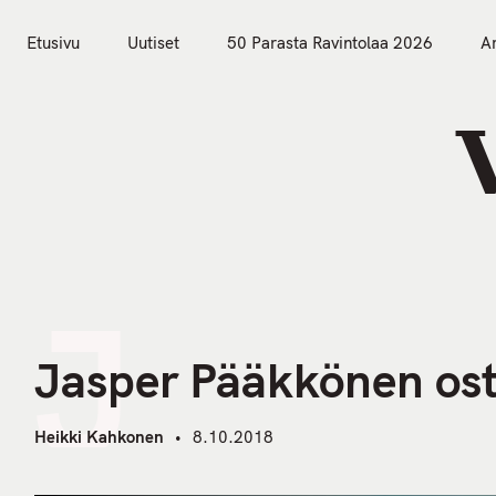
S
k
Etusivu
Uutiset
50 Parasta Ravintolaa 2026
Ar
i
Etusivu
Uutiset
p
t
o
c
o
n
t
J
e
n
Jasper Pääkkönen ost
t
Heikki Kahkonen
8.10.2018