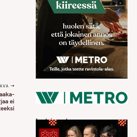
AVA
raaka-
jaa ei
teeksi
Luetuimmat