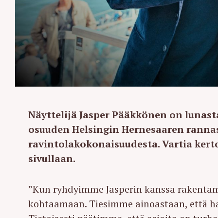
Näyttelijä Jasper Pääkkönen on lunast
osuuden Helsingin Hernesaaren rannass
ravintolakokonaisuudesta. Vartia kert
sivullaan.
”Kun ryhdyimme Jasperin kanssa rakent
kohtaamaan. Tiesimme ainoastaan, että haas