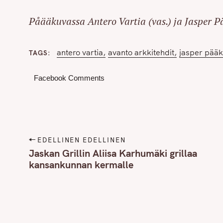
Påääkuvassa Antero Vartia (vas.) ja Jasper P
antero vartia
avanto arkkitehdit
jasper pää
TAGS
Facebook Comments
P
EDELLINEN EDELLINEN
o
Jaskan Grillin Aliisa Karhumäki grillaa
kansankunnan kermalle
s
t
S
n
e
a
a
v