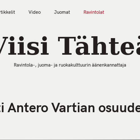
tikkelit
Video
Juomat
Ravintolat
50 Parasta Ravintolaa 2026
Artikkelit
Video
Viisi Tähte
Ravintola-, juoma- ja ruokakulttuurin äänenkannattaja
i Antero Vartian osuude