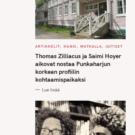
C
ARTIKKELIT
KANSI
MATKALLA
UUTISET
A
T
Thomas Zilliacus ja Saimi Hoyer
E
G
aikovat nostaa Punkaharjun
O
R
korkean profiilin
I
E
kohtaamispaikaksi
S
Lue lisää