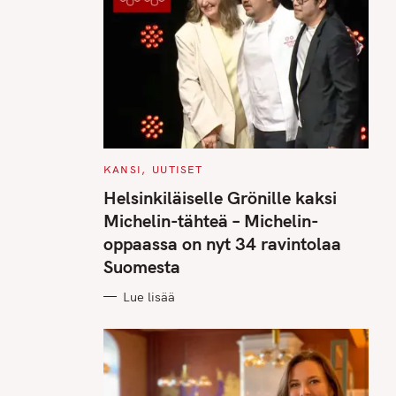
C
KANSI
UUTISET
A
T
Helsinkiläiselle Grönille kaksi
E
G
Michelin-tähteä – Michelin-
O
R
oppaassa on nyt 34 ravintolaa
I
E
Suomesta
S
Lue lisää