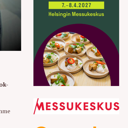
ok-
imme