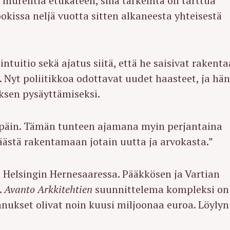
 murehtia etukäteen, sillä tärkeintä oli tarttua
okissa neljä vuotta sitten alkaneesta yhteisestä
tuitio sekä ajatus siitä, että he saisivat rakenta
. Nyt poliitikkoa odottavat uudet haasteet, ja hä
ksen pysäyttämiseksi.
npäin. Tämän tunteen ajamana myin perjantaina
 päästä rakentamaan jotain uutta ja arvokasta.”
 Helsingin Hernesaaressa. Pääkkösen ja Vartian
.
Avanto Arkkitehtien
suunnittelema kompleksi on
ukset olivat noin kuusi miljoonaa euroa. Löylyn