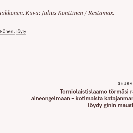
ääkkönen. Kuva: Julius Konttinen / Restamax.
kkönen
löyly
SEURA
Torniolaistislaamo törmäsi 
aineongelmaan – kotimaista katajanmar
löydy ginin maus