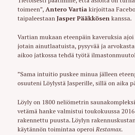
Tietoisesti päätimme, että asioita on turha
toimeen”,
Antero Vartia
kirjoittaa Facebo
taipaleestaan
Jasper Pääkkösen
kanssa.
Vartian mukaan eteenpäin kaveruksia ajoi in
jotain ainutlaatuista, pysyvää ja arvokasta
aikoo jatkossa tehdä työtä ilmastonmuuto
”Sama intuitio puskee minua jälleen etee
osuuteni Löylystä Jasperille, sillä on aika
Löyly on 1800 neliömetrin saunakompleksi
vetämä hanke valmistui toukokuussa 2016
rakennettu puusta. Löylyn rakennuskustann
käytännön toimintaa operoi
Restamax
.